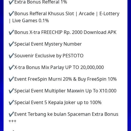
✔️Extra Bonus Refferal 1%
✔️Bonus Refferal Khusus Slot | Arcade | E-Lottery
| Live Games 0.1%
✔️Bonus X-tra FREECHIP Rp. 2000 Download APK
✔️Special Event Mystery Number
✔️Souvenir Exclusive by PESTOTO
✔️X-tra Bonus Mix Parlay UP TO 20,000,000
✔️Event FreeSpin Murni 20% & Buy FreeSpin 10%
✔️Special Event Multiplier Maxwin Up To X10.000
✔️Special Event 5 Kepala Joker up to 100%
✔️Event Terbang ke bulan Spaceman Extra Bonus
+++