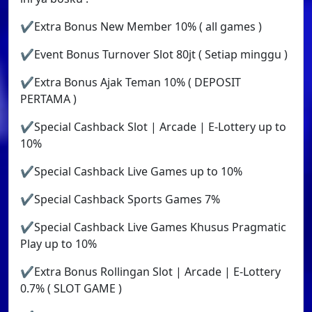
✔️Extra Bonus New Member 10% ( all games )
✔️Event Bonus Turnover Slot 80jt ( Setiap minggu )
✔️Extra Bonus Ajak Teman 10% ( DEPOSIT
PERTAMA )
✔️Special Cashback Slot | Arcade | E-Lottery up to
10%
✔️Special Cashback Live Games up to 10%
✔️Special Cashback Sports Games 7%
✔️Special Cashback Live Games Khusus Pragmatic
Play up to 10%
✔️Extra Bonus Rollingan Slot | Arcade | E-Lottery
0.7% ( SLOT GAME )