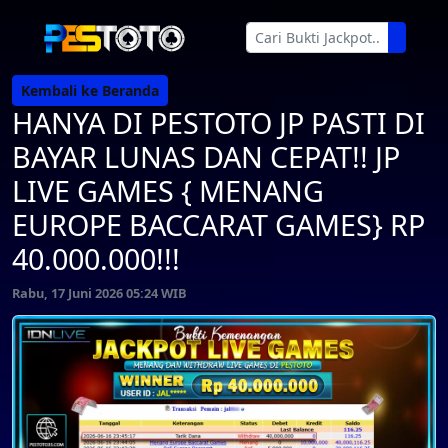
Kembali ke Beranda
HANYA DI PESTOTO JP PASTI DI
BAYAR LUNAS DAN CEPAT!! JP
LIVE GAMES { MENANG
EUROPE BACCARAT GAMES} RP
40.000.000!!!
Rabu, 17 Juni 2026 05:24 WIB