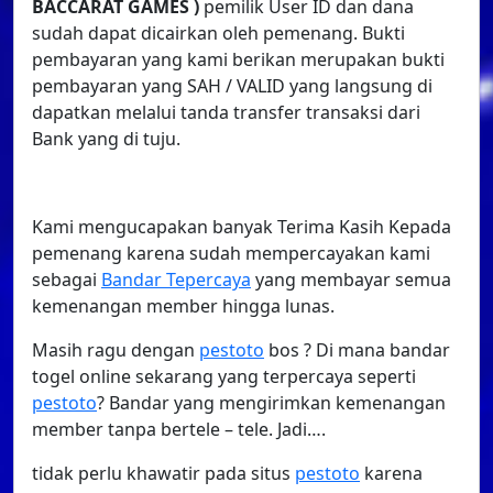
BACCARAT GAMES )
pemilik User ID dan dana
sudah dapat dicairkan oleh pemenang. Bukti
pembayaran yang kami berikan merupakan bukti
pembayaran yang SAH / VALID yang langsung di
dapatkan melalui tanda transfer transaksi dari
Bank yang di tuju.
Kami mengucapakan banyak Terima Kasih Kepada
pemenang karena sudah mempercayakan kami
sebagai
Bandar Tepercaya
yang membayar semua
kemenangan member hingga lunas.
Masih ragu dengan
pestoto
bos ? Di mana bandar
togel online sekarang yang terpercaya seperti
pestoto
? Bandar yang mengirimkan kemenangan
member tanpa bertele – tele. Jadi….
tidak perlu khawatir pada situs
pestoto
karena