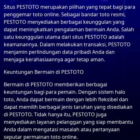
Situs PESTOTO merupakan pilihan yang tepat bagi para
penggemar toto online. Sebagai bandar toto resmi,
PESTOTO menyediakan berbagai keunggulan yang
dapat meningkatkan pengalaman bermain Anda. Salah
satu keunggulan utama dari situs PESTOTO adalah
keamanannya. Dalam melakukan transaksi, PESTOTO
menjamin perlindungan data pribadi Anda dan
menjaga kerahasiaannya agar tetap aman.
Keuntungan Bermain di PESTOTO
Bermain di PESTOTO memberikan berbagai
keuntungan bagi para pemain. Dengan sistem halo
toto, Anda dapat bermain dengan lebih fleksibel dan
dapat memilih berbagai jenis taruhan yang disediakan
di PESTOTO. Tidak hanya itu, PESTOTO juga
menyediakan layanan pelanggan yang siap membantu
Anda dalam mengatasi masalah atau pertanyaan
seputar permainan toto online.