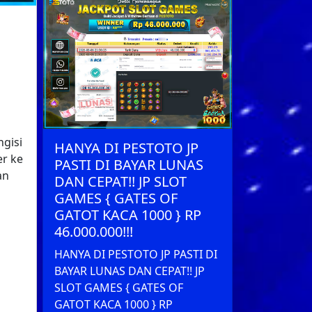
gisi
HANYA DI PESTOTO JP
r ke
PASTI DI BAYAR LUNAS
an
DAN CEPAT!! JP SLOT
GAMES { GATES OF
GATOT KACA 1000 } RP
46.000.000!!!
HANYA DI PESTOTO JP PASTI DI
BAYAR LUNAS DAN CEPAT!! JP
SLOT GAMES { GATES OF
GATOT KACA 1000 } RP