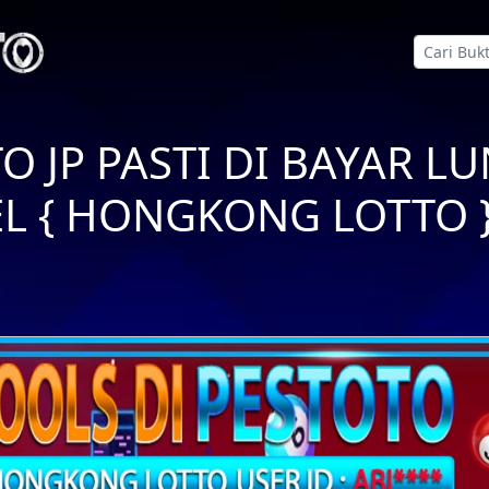
O JP PASTI DI BAYAR L
OGEL { HONGKONG LOTTO }