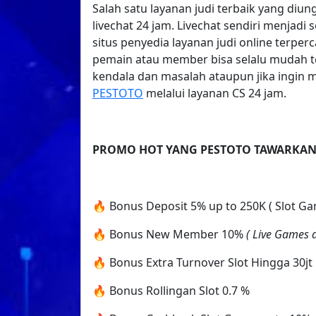
Salah satu layanan judi terbaik yang diu
livechat 24 jam. Livechat sendiri menjadi 
situs penyedia layanan judi online terper
pemain atau member bisa selalu mudah 
kendala dan masalah ataupun jika ingin m
PESTOTO
melalui layanan CS 24 jam.
PROMO HOT YANG PESTOTO TAWARKAN
🔥 Bonus Deposit 5% up to 250K ( Slot Ga
🔥 Bonus New Member 10%
( Live Games 
🔥 Bonus Extra Turnover Slot Hingga 30jt
🔥 Bonus Rollingan Slot 0.7 %