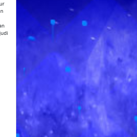
ur
an
an
judi