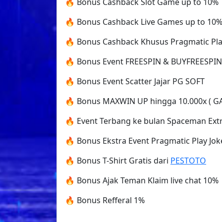
🔥 Bonus Cashback Slot Game up to 10%
🔥 Bonus Cashback Live Games up to 10
🔥 Bonus Cashback Khusus Pragmatic Play 
🔥 Bonus Event FREESPIN & BUYFREESPIN
🔥 Bonus Event Scatter Jajar PG SOFT
🔥 Bonus MAXWIN UP hingga 10.000x ( 
🔥 Event Terbang ke bulan Spaceman Ext
🔥 Bonus Ekstra Event Pragmatic Play Jo
🔥 Bonus T-Shirt Gratis dari
PESTOTO
🔥 Bonus Ajak Teman Klaim live chat 10%
🔥 Bonus Refferal 1%