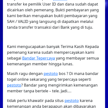
transfer ke pemilik User ID dan dana sudah dapat
dicairkan oleh pemenang. Bukti pembayaran yang
kami berikan merupakan bukti pembayaran yang
SAH / VALID yang langsung di dapatkan melalui
tanda transfer transaksi dari Bank yang di tuju.
Kami mengucapakan banyak Terima Kasih Kepada
pemenang karena sudah mempercayakan kami
sebagai
Bandar Tepercaya
yang membayar semua
kemenangan member hingga lunas.
Masih ragu dengan
pestoto
bos ? Di mana bandar
togel online sekarang yang terpercaya seperti
pestoto
? Bandar yang mengirimkan kemenangan
member tanpa bertele – tele. Jadi….
tidak perlu khawatir pada situs
pestoto
karena
kemenangan anda berapapun akan dibayarakan