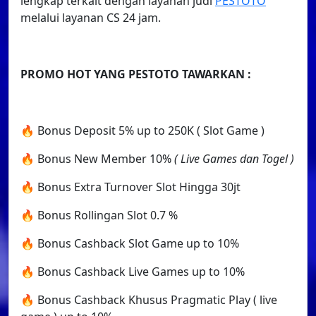
lengkap terkait dengan layanan judi
PESTOTO
melalui layanan CS 24 jam.
PROMO HOT YANG PESTOTO TAWARKAN :
🔥 Bonus Deposit 5% up to 250K ( Slot Game )
🔥 Bonus New Member 10%
( Live Games dan Togel )
🔥 Bonus Extra Turnover Slot Hingga 30jt
🔥 Bonus Rollingan Slot 0.7 %
🔥 Bonus Cashback Slot Game up to 10%
🔥 Bonus Cashback Live Games up to 10%
🔥 Bonus Cashback Khusus Pragmatic Play ( live