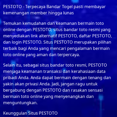
PESTOTO - Terpecaya Bandar Togel pasti membayar
kemenangan member hingga lunas
Temukan kemudahan dan keamanan bermain toto
online dengan PESTOTO, situs bandar toto resmi yang
menyediakan link alternatif PESTOTO, daftar PESTOTO,
dan login PESTOTO. Situs PESTOTO merupakan pilihan
terbaik bagi Anda yang mencari pengalaman bermain
toto online yang aman dan terpercaya.
Selain itu, sebagai situs bandar toto resmi, PESTOTO
menjaga keamanan transaksi dan kerahasiaan data
pribadi Anda. Anda dapat bermain dengan tenang dan
yakin akan privasi Anda. Jadi, jangan ragu untuk
bergabung dengan PESTOTO dan rasakan sensasi
bermain toto online yang menyenangkan dan
menguntungkan.
Keunggulan Situs PESTOTO