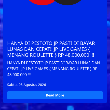
HANYA DI PESTOTO JP PASTI DI BAYAR
LUNAS DAN CEPAT!! JP LIVE GAMES {
MENANG ROULETTE } RP 48.000.000 !!!
HANYA DI PESTOTO JP PASTI DI BAYAR LUNAS DAN
CEPAT!! JP LIVE GAMES { MENANG ROULETTE } RP
48.000.000 !!!
Sabtu, 08 Agustus 2026
Read More