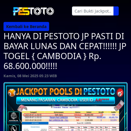
Kembali ke Beranda
HANYA DI PESTOTO JP PASTI DI
BAYAR LUNAS DAN CEPAT!!!!!! JP
TOGEL { CAMBODIA } Rp.
68.600.000!!!!!
Kamis, 08 Mei 2025 05:23 WIB