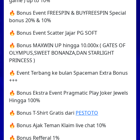
game ) up to 10%
🔥 Bonus Event FREESPIN & BUYFREESPIN Special
bonus 20% & 10%
🔥 Bonus Event Scatter Jajar PG SOFT
🔥 Bonus MAXWIN UP hingga 10.000x ( GATES OF
OLYMPUS,SWEET BONANZA,DAN STARLIGHT
PRINCESS )
🔥 Event Terbang ke bulan Spaceman Extra Bonus
+++
🔥 Bonus Ekstra Event Pragmatic Play Joker Jewels
Hingga 100%
🔥 Bonus T-Shirt Gratis dari
PESTOTO
🔥 Bonus Ajak Teman Klaim live chat 10%
🔥 Bonus Refferal 1%