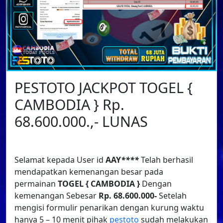
PESTOTO JACKPOT TOGEL {
CAMBODIA } Rp.
68.600.000.,- LUNAS
Selamat kepada User id
AAY
****
Telah berhasil
mendapatkan kemenangan besar pada
permainan
TOGEL { CAMBODIA }
Dengan
kemenangan Sebesar
Rp. 68.600.000-
Setelah
mengisi formulir penarikan dengan kurung waktu
hanya 5 – 10 menit pihak
pestoto
sudah melakukan