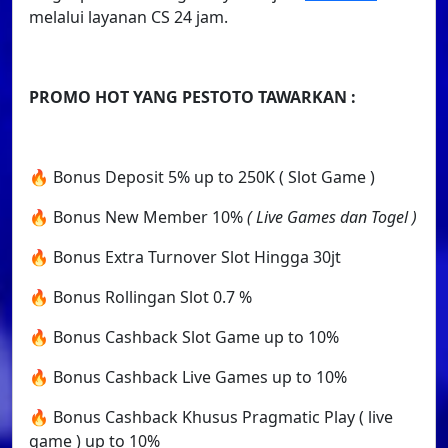
melalui layanan CS 24 jam.
PROMO HOT YANG PESTOTO TAWARKAN :
🔥 Bonus Deposit 5% up to 250K ( Slot Game )
🔥 Bonus New Member 10%
( Live Games dan Togel )
🔥 Bonus Extra Turnover Slot Hingga 30jt
🔥 Bonus Rollingan Slot 0.7 %
🔥 Bonus Cashback Slot Game up to 10%
🔥 Bonus Cashback Live Games up to 10%
🔥 Bonus Cashback Khusus Pragmatic Play ( live
game ) up to 10%