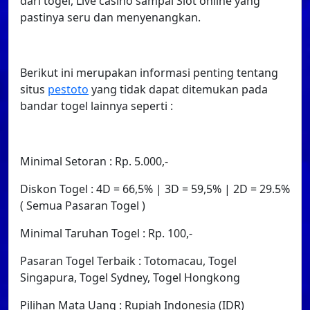
dari togel, Live casino sampai Slot online yang
pastinya seru dan menyenangkan.
Berikut ini merupakan informasi penting tentang
situs
pestoto
yang tidak dapat ditemukan pada
bandar togel lainnya seperti :
Minimal Setoran : Rp. 5.000,-
Diskon Togel : 4D = 66,5% | 3D = 59,5% | 2D = 29.5%
( Semua Pasaran Togel )
Minimal Taruhan Togel : Rp. 100,-
Pasaran Togel Terbaik : Totomacau, Togel
Singapura, Togel Sydney, Togel Hongkong
Pilihan Mata Uang : Rupiah Indonesia (IDR)