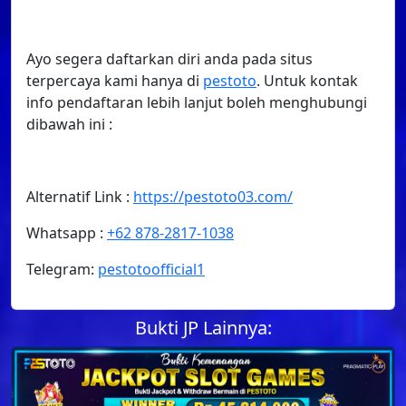
Ayo segera daftarkan diri anda pada situs
terpercaya kami hanya di
pestoto
. Untuk kontak
info pendaftaran lebih lanjut boleh menghubungi
dibawah ini :
Alternatif Link :
https://pestoto03.com/
Whatsapp :
+62 878-2817-1038
Telegram:
pestotoofficial1
Bukti JP Lainnya: