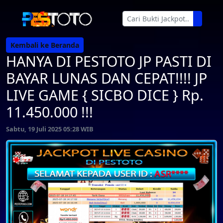
Kembali ke Beranda
HANYA DI PESTOTO JP PASTI DI
BAYAR LUNAS DAN CEPAT!!!! JP
LIVE GAME { SICBO DICE } Rp.
11.450.000 !!!
Sabtu, 19 Juli 2025 05:28 WIB