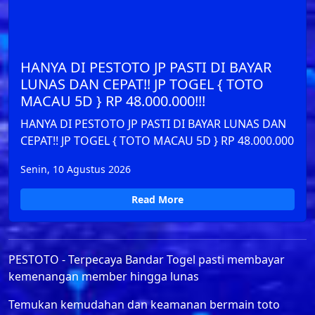
HANYA DI PESTOTO JP PASTI DI BAYAR
LUNAS DAN CEPAT!! JP TOGEL { TOTO
MACAU 5D } RP 48.000.000!!!
HANYA DI PESTOTO JP PASTI DI BAYAR LUNAS DAN
CEPAT!! JP TOGEL { TOTO MACAU 5D } RP 48.000.000
Senin, 10 Agustus 2026
Read More
PESTOTO - Terpecaya Bandar Togel pasti membayar
kemenangan member hingga lunas
Temukan kemudahan dan keamanan bermain toto