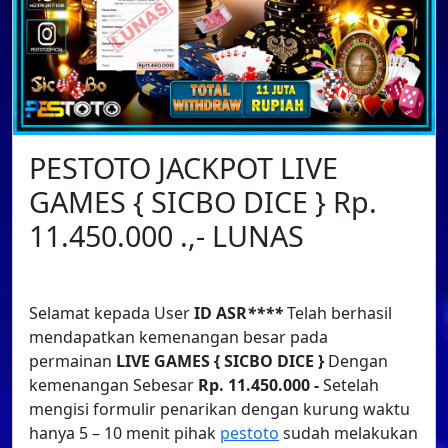
PESTOTO JACKPOT LIVE
GAMES { SICBO DICE } Rp.
11.450.000 .,- LUNAS
Selamat kepada User
ID ASR
****
Telah berhasil
mendapatkan kemenangan besar pada
permainan
LIVE GAMES { SICBO DICE
}
Dengan
kemenangan Sebesar
Rp. 11.450.000 -
Setelah
mengisi formulir penarikan dengan kurung waktu
hanya 5 – 10 menit pihak
pestoto
sudah melakukan