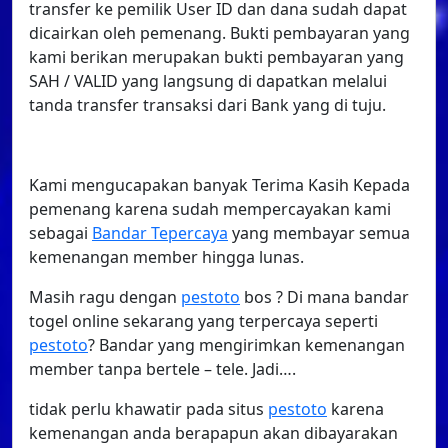
transfer ke pemilik User ID dan dana sudah dapat
dicairkan oleh pemenang. Bukti pembayaran yang
kami berikan merupakan bukti pembayaran yang
SAH / VALID yang langsung di dapatkan melalui
tanda transfer transaksi dari Bank yang di tuju.
Kami mengucapakan banyak Terima Kasih Kepada
pemenang karena sudah mempercayakan kami
sebagai
Bandar Tepercaya
yang membayar semua
kemenangan member hingga lunas.
Masih ragu dengan
pestoto
bos ? Di mana bandar
togel online sekarang yang terpercaya seperti
pestoto
? Bandar yang mengirimkan kemenangan
member tanpa bertele – tele. Jadi….
tidak perlu khawatir pada situs
pestoto
karena
kemenangan anda berapapun akan dibayarakan