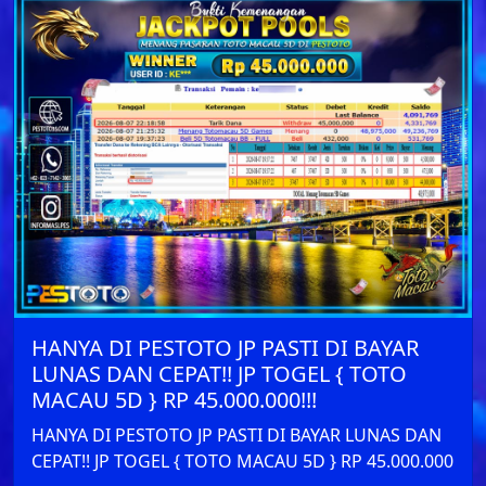
HANYA DI PESTOTO JP PASTI DI BAYAR
LUNAS DAN CEPAT!! JP TOGEL { TOTO
MACAU 5D } RP 45.000.000!!!
HANYA DI PESTOTO JP PASTI DI BAYAR LUNAS DAN
CEPAT!! JP TOGEL { TOTO MACAU 5D } RP 45.000.000