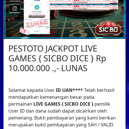
PESTOTO JACKPOT LIVE
GAMES { SICBO DICE } Rp
10.000.000 .,- LUNAS
Selamat kepada User
ID UAN****
Telah berhasil
mendapatkan kemenangan besar pada
permainan
LIVE GAMES { SICBO DICE }
pemilik
User ID dan dana sudah dapat dicairkan oleh
pemenang. Bukti pembayaran yang kami berikan
merupakan bukti pembayaran yang SAH / VALID