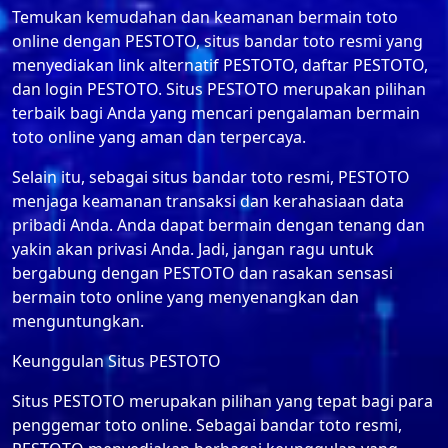
Temukan kemudahan dan keamanan bermain toto
online dengan PESTOTO, situs bandar toto resmi yang
menyediakan link alternatif PESTOTO, daftar PESTOTO,
dan login PESTOTO. Situs PESTOTO merupakan pilihan
terbaik bagi Anda yang mencari pengalaman bermain
toto online yang aman dan terpercaya.
Selain itu, sebagai situs bandar toto resmi, PESTOTO
menjaga keamanan transaksi dan kerahasiaan data
pribadi Anda. Anda dapat bermain dengan tenang dan
yakin akan privasi Anda. Jadi, jangan ragu untuk
bergabung dengan PESTOTO dan rasakan sensasi
bermain toto online yang menyenangkan dan
menguntungkan.
Keunggulan Situs PESTOTO
Situs PESTOTO merupakan pilihan yang tepat bagi para
penggemar toto online. Sebagai bandar toto resmi,