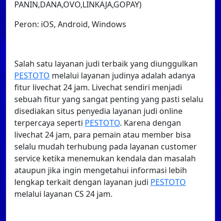
PANIN,DANA,OVO,LINKAJA,GOPAY)
Peron: iOS, Android, Windows
Salah satu layanan judi terbaik yang diunggulkan
PESTOTO
melalui layanan judinya adalah adanya
fitur livechat 24 jam. Livechat sendiri menjadi
sebuah fitur yang sangat penting yang pasti selalu
disediakan situs penyedia layanan judi online
terpercaya seperti
PESTOTO
. Karena dengan
livechat 24 jam, para pemain atau member bisa
selalu mudah terhubung pada layanan customer
service ketika menemukan kendala dan masalah
ataupun jika ingin mengetahui informasi lebih
lengkap terkait dengan layanan judi
PESTOTO
melalui layanan CS 24 jam.