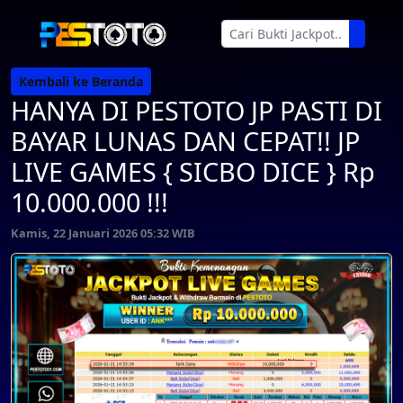
Kembali ke Beranda
HANYA DI PESTOTO JP PASTI DI
BAYAR LUNAS DAN CEPAT!! JP
LIVE GAMES { SICBO DICE } Rp
10.000.000 !!!
Kamis, 22 Januari 2026 05:32 WIB