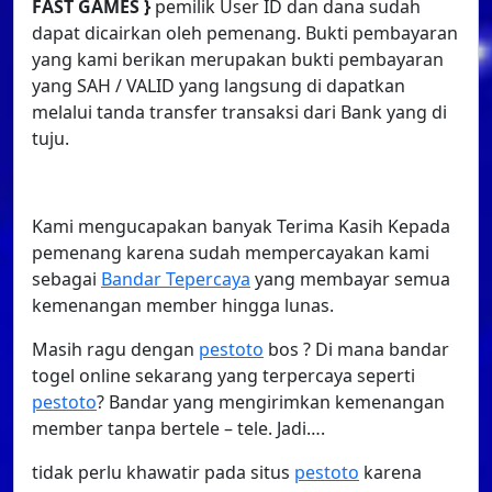
FAST GAMES }
pemilik User ID dan dana sudah
dapat dicairkan oleh pemenang. Bukti pembayaran
yang kami berikan merupakan bukti pembayaran
yang SAH / VALID yang langsung di dapatkan
melalui tanda transfer transaksi dari Bank yang di
tuju.
Kami mengucapakan banyak Terima Kasih Kepada
pemenang karena sudah mempercayakan kami
sebagai
Bandar Tepercaya
yang membayar semua
kemenangan member hingga lunas.
Masih ragu dengan
pestoto
bos ? Di mana bandar
togel online sekarang yang terpercaya seperti
pestoto
? Bandar yang mengirimkan kemenangan
member tanpa bertele – tele. Jadi….
tidak perlu khawatir pada situs
pestoto
karena