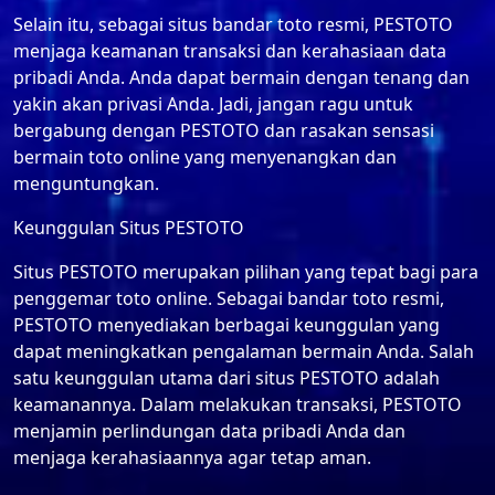
Selain itu, sebagai situs bandar toto resmi, PESTOTO
menjaga keamanan transaksi dan kerahasiaan data
pribadi Anda. Anda dapat bermain dengan tenang dan
yakin akan privasi Anda. Jadi, jangan ragu untuk
bergabung dengan PESTOTO dan rasakan sensasi
bermain toto online yang menyenangkan dan
menguntungkan.
Keunggulan Situs PESTOTO
Situs PESTOTO merupakan pilihan yang tepat bagi para
penggemar toto online. Sebagai bandar toto resmi,
PESTOTO menyediakan berbagai keunggulan yang
dapat meningkatkan pengalaman bermain Anda. Salah
satu keunggulan utama dari situs PESTOTO adalah
keamanannya. Dalam melakukan transaksi, PESTOTO
menjamin perlindungan data pribadi Anda dan
menjaga kerahasiaannya agar tetap aman.