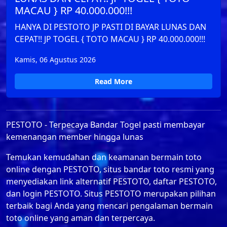
MACAU } RP 40.000.000!!!
HANYA DI PESTOTO JP PASTI DI BAYAR LUNAS DAN
CEPAT!! JP TOGEL { TOTO MACAU } RP 40.000.000!!!
Kamis, 06 Agustus 2026
Read More
PESTOTO - Terpecaya Bandar Togel pasti membayar
kemenangan member hingga lunas
Temukan kemudahan dan keamanan bermain toto
online dengan PESTOTO, situs bandar toto resmi yang
menyediakan link alternatif PESTOTO, daftar PESTOTO,
dan login PESTOTO. Situs PESTOTO merupakan pilihan
terbaik bagi Anda yang mencari pengalaman bermain
toto online yang aman dan terpercaya.