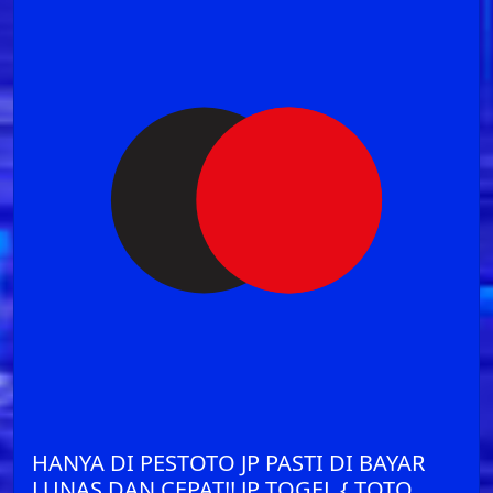
HANYA DI PESTOTO JP PASTI DI BAYAR
LUNAS DAN CEPAT!! JP TOGEL { TOTO