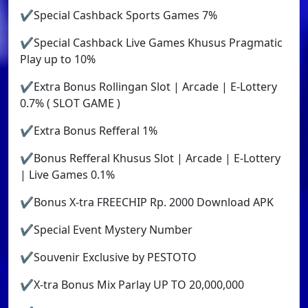
✔️Special Cashback Sports Games 7%
✔️Special Cashback Live Games Khusus Pragmatic
Play up to 10%
✔️Extra Bonus Rollingan Slot | Arcade | E-Lottery
0.7% ( SLOT GAME )
✔️Extra Bonus Refferal 1%
✔️Bonus Refferal Khusus Slot | Arcade | E-Lottery
| Live Games 0.1%
✔️Bonus X-tra FREECHIP Rp. 2000 Download APK
✔️Special Event Mystery Number
✔️Souvenir Exclusive by PESTOTO
✔️X-tra Bonus Mix Parlay UP TO 20,000,000