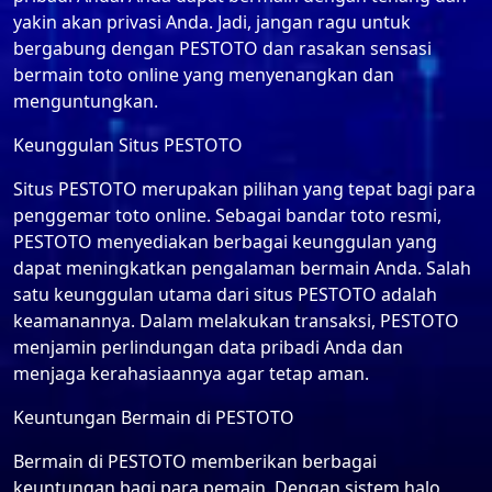
yakin akan privasi Anda. Jadi, jangan ragu untuk
bergabung dengan PESTOTO dan rasakan sensasi
bermain toto online yang menyenangkan dan
menguntungkan.
Keunggulan Situs PESTOTO
Situs PESTOTO merupakan pilihan yang tepat bagi para
penggemar toto online. Sebagai bandar toto resmi,
PESTOTO menyediakan berbagai keunggulan yang
dapat meningkatkan pengalaman bermain Anda. Salah
satu keunggulan utama dari situs PESTOTO adalah
keamanannya. Dalam melakukan transaksi, PESTOTO
menjamin perlindungan data pribadi Anda dan
menjaga kerahasiaannya agar tetap aman.
Keuntungan Bermain di PESTOTO
Bermain di PESTOTO memberikan berbagai
keuntungan bagi para pemain. Dengan sistem halo