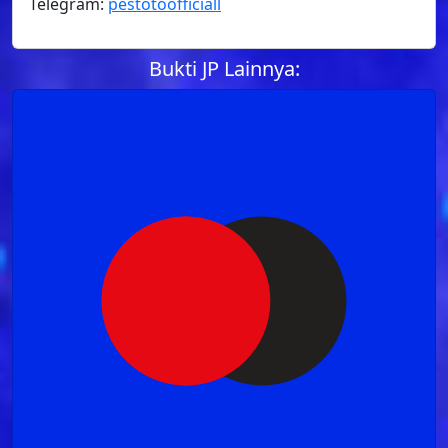
Telegram:
pestotoofficiall
Bukti JP Lainnya: