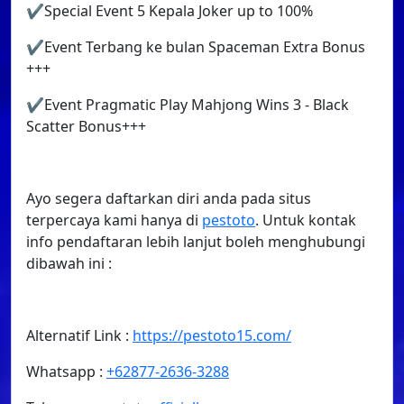
✔️Special Event 5 Kepala Joker up to 100%
✔️Event Terbang ke bulan Spaceman Extra Bonus
+++
✔️Event Pragmatic Play Mahjong Wins 3 - Black
Scatter Bonus+++
Ayo segera daftarkan diri anda pada situs
terpercaya kami hanya di
pestoto
. Untuk kontak
info pendaftaran lebih lanjut boleh menghubungi
dibawah ini :
Alternatif Link :
https://pestoto15.com/
Whatsapp :
+62877-2636-3288