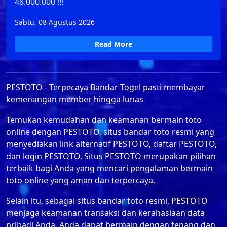
48.000.000 !!!
Sabtu, 08 Agustus 2026
Read More
PESTOTO - Terpecaya Bandar Togel pasti membayar
kemenangan member hingga lunas
Temukan kemudahan dan keamanan bermain toto
online dengan PESTOTO, situs bandar toto resmi yang
menyediakan link alternatif PESTOTO, daftar PESTOTO,
dan login PESTOTO. Situs PESTOTO merupakan pilihan
terbaik bagi Anda yang mencari pengalaman bermain
toto online yang aman dan terpercaya.
Selain itu, sebagai situs bandar toto resmi, PESTOTO
menjaga keamanan transaksi dan kerahasiaan data
pribadi Anda. Anda dapat bermain dengan tenang dan