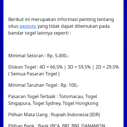
Berikut ini merupakan informasi penting tentang
situs
pestoto
yang tidak dapat ditemukan pada
bandar togel lainnya seperti :
Minimal Setoran : Rp. 5.000,-
Diskon Togel : 4D = 66,5% | 3D = 59,5% | 2D = 29.5%
( Semua Pasaran Togel )
Minimal Taruhan Togel : Rp. 100,-
Pasaran Togel Terbaik : Totomacau, Togel
Singapura, Togel Sydney, Togel Hongkong
Pilihan Mata Uang : Rupiah Indonesia (IDR)
Pilihan Bank : Bank (BCA, BRI, BNI, DANAMON,