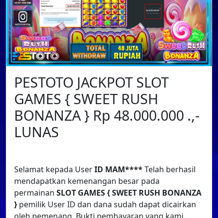
PESTOTO JACKPOT SLOT
GAMES { SWEET RUSH
BONANZA } Rp 48.000.000 .,-
LUNAS
Selamat kepada User
ID MAM****
Telah berhasil
mendapatkan kemenangan besar pada
permainan
SLOT GAMES { SWEET RUSH BONANZA
}
pemilik User ID dan dana sudah dapat dicairkan
oleh pemenang. Bukti pembayaran yang kami