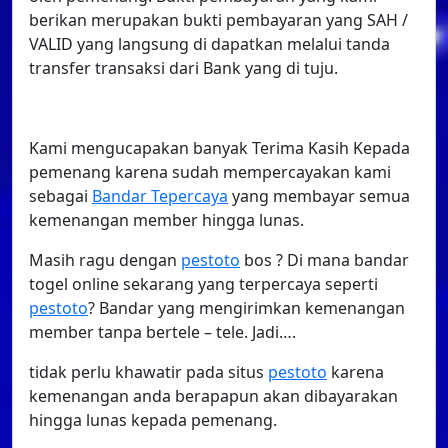
berikan merupakan bukti pembayaran yang SAH /
VALID yang langsung di dapatkan melalui tanda
transfer transaksi dari Bank yang di tuju.
Kami mengucapakan banyak Terima Kasih Kepada
pemenang karena sudah mempercayakan kami
sebagai
Bandar Tepercaya
yang membayar semua
kemenangan member hingga lunas.
Masih ragu dengan
pestoto
bos ? Di mana bandar
togel online sekarang yang terpercaya seperti
pestoto
? Bandar yang mengirimkan kemenangan
member tanpa bertele – tele. Jadi….
tidak perlu khawatir pada situs
pestoto
karena
kemenangan anda berapapun akan dibayarakan
hingga lunas kepada pemenang.