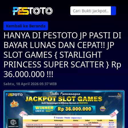
Kembali ke Beranda
HANYA DI PESTOTO JP PASTI DI
BAYAR LUNAS DAN CEPAT!! JP
SLOT GAMES { STARLIGHT
PRINCESS SUPER SCATTER } Rp
36.000.000 !!!
Sabtu, 18 April 2026 05:37 WIB