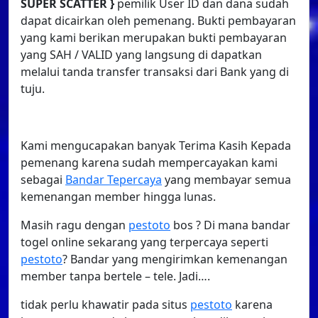
SUPER SCATTER }
pemilik User ID dan dana sudah
dapat dicairkan oleh pemenang. Bukti pembayaran
yang kami berikan merupakan bukti pembayaran
yang SAH / VALID yang langsung di dapatkan
melalui tanda transfer transaksi dari Bank yang di
tuju.
Kami mengucapakan banyak Terima Kasih Kepada
pemenang karena sudah mempercayakan kami
sebagai
Bandar Tepercaya
yang membayar semua
kemenangan member hingga lunas.
Masih ragu dengan
pestoto
bos ? Di mana bandar
togel online sekarang yang terpercaya seperti
pestoto
? Bandar yang mengirimkan kemenangan
member tanpa bertele – tele. Jadi….
tidak perlu khawatir pada situs
pestoto
karena