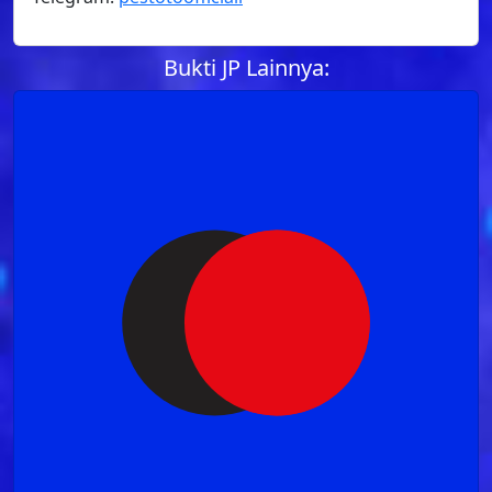
Bukti JP Lainnya: