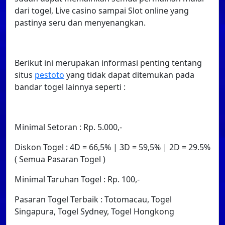
dari togel, Live casino sampai Slot online yang
pastinya seru dan menyenangkan.
Berikut ini merupakan informasi penting tentang
situs
pestoto
yang tidak dapat ditemukan pada
bandar togel lainnya seperti :
Minimal Setoran : Rp. 5.000,-
Diskon Togel : 4D = 66,5% | 3D = 59,5% | 2D = 29.5%
( Semua Pasaran Togel )
Minimal Taruhan Togel : Rp. 100,-
Pasaran Togel Terbaik : Totomacau, Togel
Singapura, Togel Sydney, Togel Hongkong