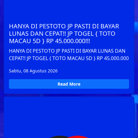
HANYA DI PESTOTO JP PASTI DI BAYAR
LUNAS DAN CEPAT!! JP TOGEL { TOTO
MACAU 5D } RP 45.000.000!!!
HANYA DI PESTOTO JP PASTI DI BAYAR LUNAS DAN
CEPAT!! JP TOGEL { TOTO MACAU 5D } RP 45.000.000
Sabtu, 08 Agustus 2026
Read More