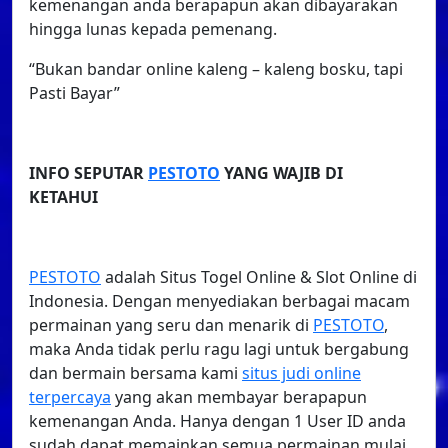
kemenangan anda berapapun akan dibayarakan
hingga lunas kepada pemenang.
“Bukan bandar online kaleng – kaleng bosku, tapi
Pasti Bayar”
INFO SEPUTAR
PESTOTO
YANG WAJIB DI
KETAHUI
PESTOTO
adalah Situs Togel Online & Slot Online di
Indonesia. Dengan menyediakan berbagai macam
permainan yang seru dan menarik di
PESTOTO
,
maka Anda tidak perlu ragu lagi untuk bergabung
dan bermain bersama kami
situs judi online
terpercaya
yang akan membayar berapapun
kemenangan Anda. Hanya dengan 1 User ID anda
sudah dapat memainkan semua permainan mulai