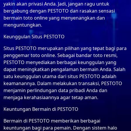
yakin akan privasi Anda. Jadi, jangan ragu untuk
bergabung dengan PESTOTO dan rasakan sensasi
bermain toto online yang menyenangkan dan
menguntungkan.
Keunggulan Situs PESTOTO
Situs PESTOTO merupakan pilihan yang tepat bagi para
penggemar toto online. Sebagai bandar toto resmi,
PESTOTO menyediakan berbagai keunggulan yang
dapat meningkatkan pengalaman bermain Anda. Salah
satu keunggulan utama dari situs PESTOTO adalah
keamanannya. Dalam melakukan transaksi, PESTOTO
menjamin perlindungan data pribadi Anda dan
menjaga kerahasiaannya agar tetap aman.
Keuntungan Bermain di PESTOTO
Bermain di PESTOTO memberikan berbagai
keuntungan bagi para pemain. Dengan sistem halo