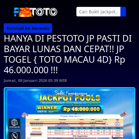
Kembali ke Beranda
HANYA DI PESTOTO JP PASTI DI
BAYAR LUNAS DAN CEPAT!! JP
TOGEL { TOTO MACAU 4D} Rp
46.000.000 !!!
Jumat, 09 Januari 2026 05:39 WIB