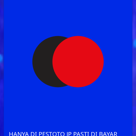
HANYA DI PESTOTO JP PASTI DI BAYAR