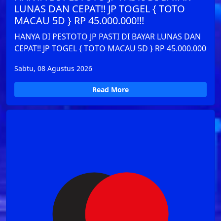
LUNAS DAN CEPAT!! JP TOGEL { TOTO
MACAU 5D } RP 45.000.000!!!
HANYA DI PESTOTO JP PASTI DI BAYAR LUNAS DAN
CEPAT!! JP TOGEL { TOTO MACAU 5D } RP 45.000.000
Sabtu, 08 Agustus 2026
Read More