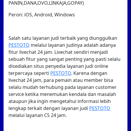
PANIN,DANA,OVO,LINKAJA,GOPAY)
Peron: iOS, Android, Windows
Salah satu layanan judi terbaik yang diunggulkan
PESTOTO
melalui layanan judinya adalah adanya
fitur livechat 24 jam. Livechat sendiri menjadi
sebuah fitur yang sangat penting yang pasti selalu
disediakan situs penyedia layanan judi online
terpercaya seperti
PESTOTO
. Karena dengan
livechat 24 jam, para pemain atau member bisa
selalu mudah terhubung pada layanan customer
service ketika menemukan kendala dan masalah
ataupun jika ingin mengetahui informasi lebih
lengkap terkait dengan layanan judi
PESTOTO
melalui layanan CS 24 jam.