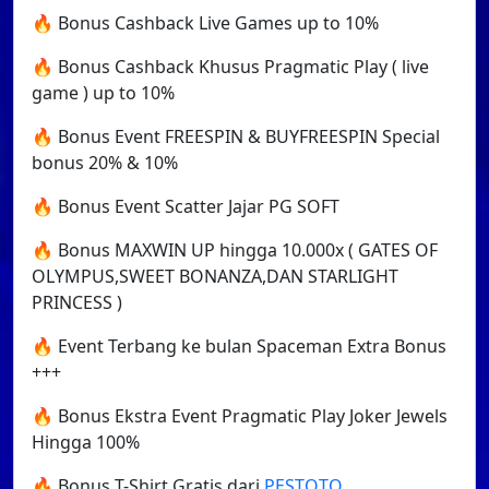
🔥 Bonus Cashback Live Games up to 10%
🔥 Bonus Cashback Khusus Pragmatic Play ( live
game ) up to 10%
🔥 Bonus Event FREESPIN & BUYFREESPIN Special
bonus 20% & 10%
🔥 Bonus Event Scatter Jajar PG SOFT
🔥 Bonus MAXWIN UP hingga 10.000x ( GATES OF
OLYMPUS,SWEET BONANZA,DAN STARLIGHT
PRINCESS )
🔥 Event Terbang ke bulan Spaceman Extra Bonus
+++
🔥 Bonus Ekstra Event Pragmatic Play Joker Jewels
Hingga 100%
🔥 Bonus T-Shirt Gratis dari
PESTOTO