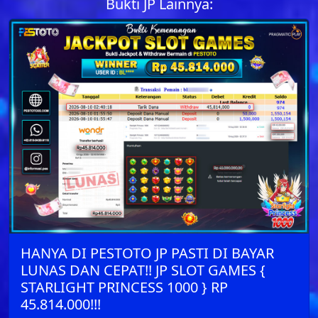
Bukti JP Lainnya:
HANYA DI PESTOTO JP PASTI DI BAYAR
LUNAS DAN CEPAT!! JP SLOT GAMES {
STARLIGHT PRINCESS 1000 } RP
45.814.000!!!