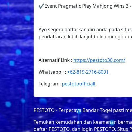
✔️Event Pragmatic Play Mahjong Wins 3 -
Ayo segera daftarkan diri anda pada situ
pendaftaran lebih lanjut boleh menghubun
Alternatif Link :
https://pestoto30.com/
Whatsapp : :
+62-819-2716-8091
Telegram:
pestotoofficiall
PESTOTO - Terpecaya Bandar Togel pasti 
Temukan kemudahan dan keamanan bermain t
daftar PESTOTO, dan login PESTOTO. Situs