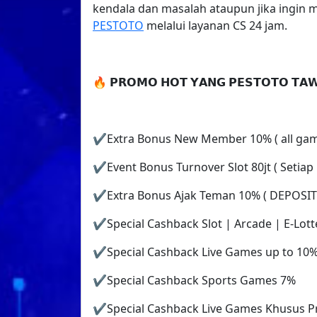
kendala dan masalah ataupun jika ingin m
PESTOTO
melalui layanan CS 24 jam.
🔥 𝗣𝗥𝗢𝗠𝗢 𝗛𝗢𝗧 𝗬𝗔𝗡𝗚 𝗣𝗘𝗦𝗧𝗢𝗧𝗢 𝗧𝗔
✔️Extra Bonus New Member 10% ( all gam
✔️Event Bonus Turnover Slot 80jt ( Setiap
✔️Extra Bonus Ajak Teman 10% ( DEPOSI
✔️Special Cashback Slot | Arcade | E-Lott
✔️Special Cashback Live Games up to 10
✔️Special Cashback Sports Games 7%
✔️Special Cashback Live Games Khusus P