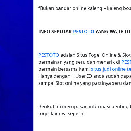
“Bukan bandar online kaleng – kaleng bosk
INFO SEPUTAR
PESTOTO
YANG WAJIB DI
PESTOTO
adalah Situs Togel Online & Sl
permainan yang seru dan menarik di
PES
bermain bersama kami
situs judi online 
Hanya dengan 1 User ID anda sudah dapa
sampai Slot online yang pastinya seru d
Berikut ini merupakan informasi penting 
togel lainnya seperti :