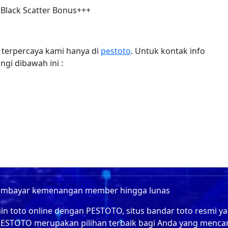
 Black Scatter Bonus+++
s terpercaya kami hanya di
pestoto
. Untuk kontak info
gi dibawah ini :
membayar kemenangan member hingga lunas
oto online dengan PESTOTO, situs bandar toto resmi yan
 PESTOTO merupakan pilihan terbaik bagi Anda yang menca