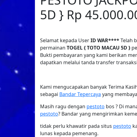
5D } Rp 45.000.0
Selamat kepada User
ID WAR****
Telah 
permainan
TOGEL { TOTO MACAU 5D }
pe
Bukti pembayaran yang kami berikan mer
dapatkan melalui tanda transfer transaksi
Kami mengucapakan banyak Terima Kasi
sebagai
Bandar Tepercaya
yang membayar
Masih ragu dengan
pestoto
bos ? Di mana
pestoto
? Bandar yang mengirimkan kemen
tidak perlu khawatir pada situs
pestoto
ka
lunas kepada pemenang.