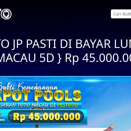
O JP PASTI DI BAYAR LU
ACAU 5D } Rp 45.000.00