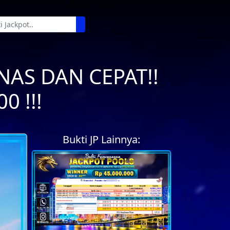
NAS DAN CEPAT!!
0 !!!
Bukti JP Lainnya: