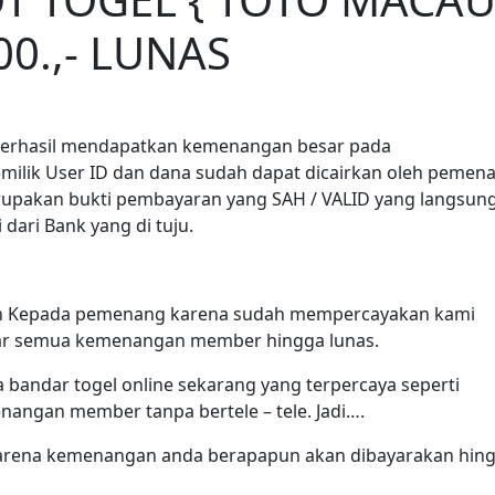
00.,- LUNAS
berhasil mendapatkan kemenangan besar pada
milik User ID dan dana sudah dapat dicairkan oleh pemen
upakan bukti pembayaran yang SAH / VALID yang langsung
 dari Bank yang di tuju.
h Kepada pemenang karena sudah mempercayakan kami
 semua kemenangan member hingga lunas.
 bandar togel online sekarang yang terpercaya seperti
angan member tanpa bertele – tele. Jadi….
rena kemenangan anda berapapun akan dibayarakan hin