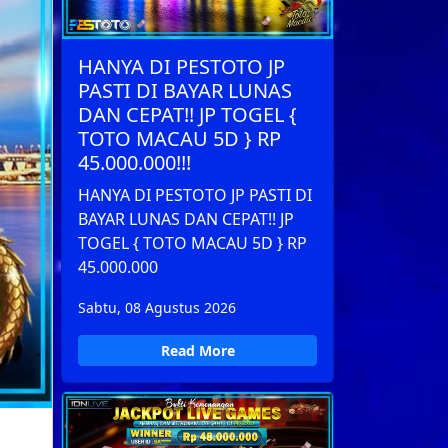
HANYA DI PESTOTO JP
PASTI DI BAYAR LUNAS
DAN CEPAT!! JP TOGEL {
TOTO MACAU 5D } RP
45.000.000!!!
HANYA DI PESTOTO JP PASTI DI
BAYAR LUNAS DAN CEPAT!! JP
TOGEL { TOTO MACAU 5D } RP
45.000.000
Sabtu, 08 Agustus 2026
Read More
U