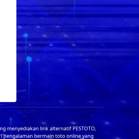
g menyediakan link alternatif PESTOTO,
ri pengalaman bermain toto online yang