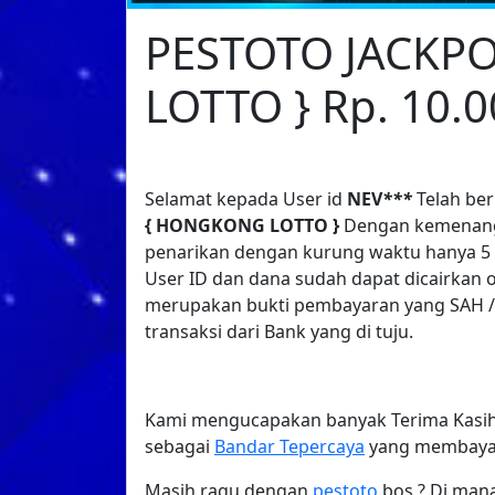
PESTOTO JACKP
LOTTO } Rp. 10.0
Selamat kepada User id
NEV
***
Telah be
{ HONGKONG LOTTO }
Dengan kemenan
penarikan dengan kurung waktu hanya 5 
User ID dan dana sudah dapat dicairkan
merupakan bukti pembayaran yang SAH / 
transaksi dari Bank yang di tuju.
Kami mengucapakan banyak Terima Kasi
sebagai
Bandar Tepercaya
yang membayar
Masih ragu dengan
pestoto
bos ? Di mana