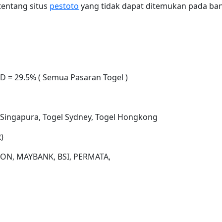
tentang situs
pestoto
yang tidak dapat ditemukan pada ba
2D = 29.5% ( Semua Pasaran Togel )
l Singapura, Togel Sydney, Togel Hongkong
)
AMON, MAYBANK, BSI, PERMATA,