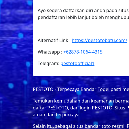
Ayo segera daftarkan diri anda pada situ
pendaftaran lebih lanjut boleh menghubun
Alternatif Link :
https://pestotobatu.com/
Whatsapp :
+62878-1064-4315
Telegram:
pestotoofficial1
PESTOTO - Terpecaya Bandar Togel pasti 
Temukan kemudahan dan keamanan bermain t
daftar PESTOTO, dan login PESTOTO. Situs
aman dan terpercaya.
Selain itu, sebagai situs bandar toto res