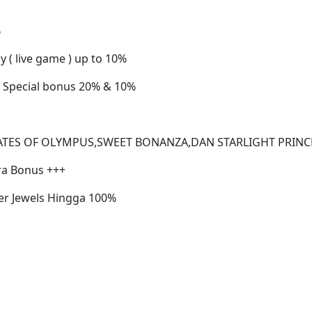
%
( live game ) up to 10%
 Special bonus 20% & 10%
GATES OF OLYMPUS,SWEET BONANZA,DAN STARLIGHT PRINCE
ra Bonus +++
ker Jewels Hingga 100%