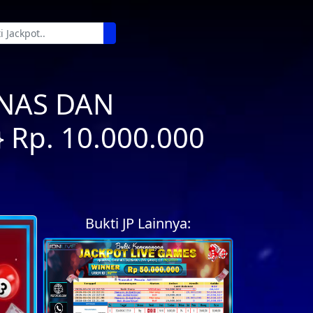
UNAS DAN
 Rp. 10.000.000
Bukti JP Lainnya: