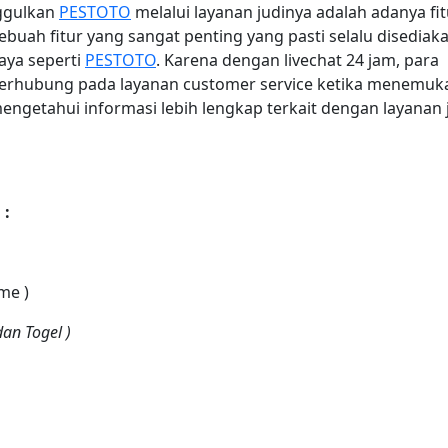
nggulkan
PESTOTO
melalui layanan judinya adalah adanya fit
sebuah fitur yang sangat penting yang pasti selalu disediak
caya seperti
PESTOTO
. Karena dengan livechat 24 jam, para
terhubung pada layanan customer service ketika menemuk
engetahui informasi lebih lengkap terkait dengan layanan 
 :
me )
dan Togel )