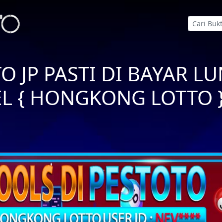
O JP PASTI DI BAYAR L
OGEL { HONGKONG LOTTO }