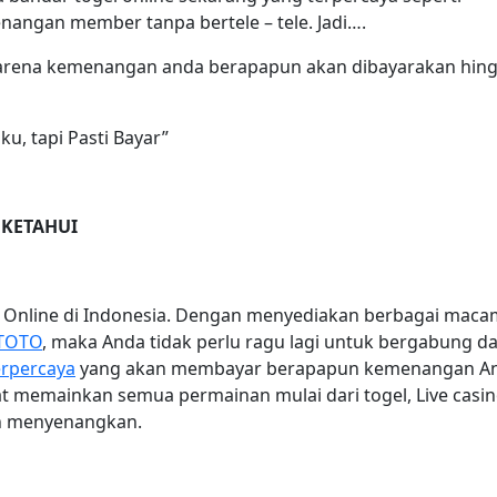
angan member tanpa bertele – tele. Jadi….
rena kemenangan anda berapapun akan dibayarakan hin
u, tapi Pasti Bayar”
 KETAHUI
ot Online di Indonesia. Dengan menyediakan berbagai maca
TOTO
, maka Anda tidak perlu ragu lagi untuk bergabung d
terpercaya
yang akan membayar berapapun kemenangan An
t memainkan semua permainan mulai dari togel, Live casi
an menyenangkan.