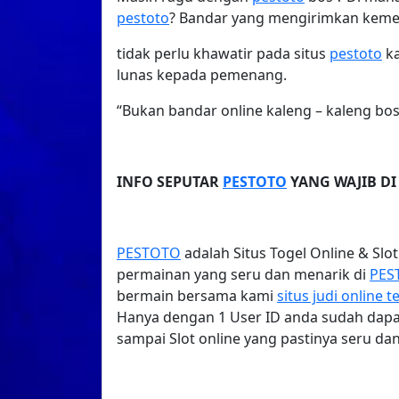
pestoto
? Bandar yang mengirimkan kemen
tidak perlu khawatir pada situs
pestoto
ka
lunas kepada pemenang.
“Bukan bandar online kaleng – kaleng bosk
INFO SEPUTAR
PESTOTO
YANG WAJIB DI
PESTOTO
adalah Situs Togel Online & Sl
permainan yang seru dan menarik di
PES
bermain bersama kami
situs judi online 
Hanya dengan 1 User ID anda sudah dapa
sampai Slot online yang pastinya seru d