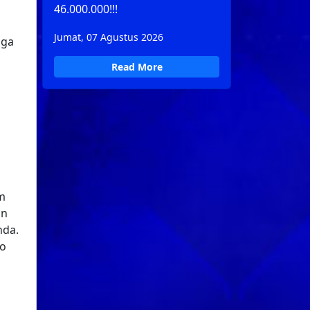
46.000.000!!!
Jumat, 07 Agustus 2026
gga
Read More
m
an
da.
no