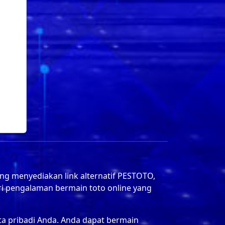
g menyediakan link alternatif PESTOTO,
ri pengalaman bermain toto online yang
ta pribadi Anda. Anda dapat bermain