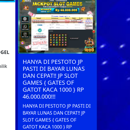
OGEL
HANYA DI PESTOTO JP
ilik
PASTI DI BAYAR LUNAS
DAN CEPAT!! JP SLOT
GAMES { GATES OF
GATOT KACA 1000 } RP
46.000.000!!!
HANYA DI PESTOTO JP PASTI DI
BAYAR LUNAS DAN CEPAT!! JP
SLOT GAMES { GATES OF
GATOT KACA 1000 } RP