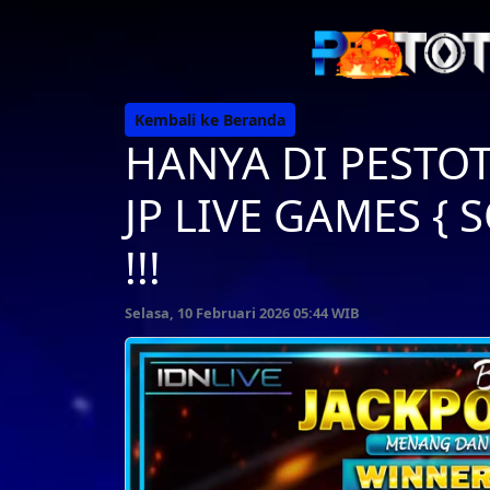
Kembali ke Beranda
HANYA DI PESTOT
JP LIVE GAMES { 
!!!
Selasa, 10 Februari 2026 05:44 WIB