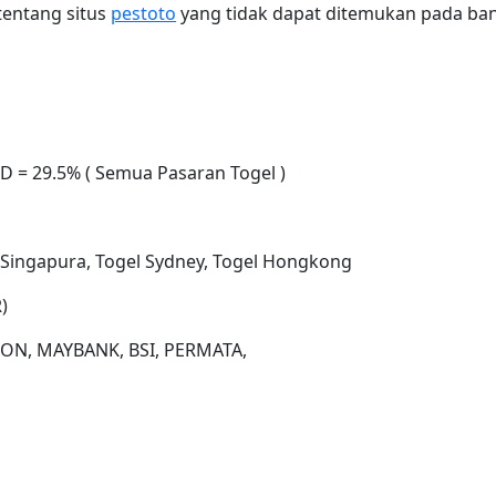
tentang situs
pestoto
yang tidak dapat ditemukan pada ba
2D = 29.5% ( Semua Pasaran Togel )
l Singapura, Togel Sydney, Togel Hongkong
)
AMON, MAYBANK, BSI, PERMATA,