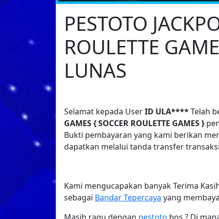
PESTOTO JACKPO
ROULETTE GAMES 
LUNAS
Selamat kepada User
ID ULA****
Telah 
GAMES
{ SOCCER ROULETTE GAMES }
pem
Bukti pembayaran yang kami berikan mer
dapatkan melalui tanda transfer transaksi
Kami mengucapakan banyak Terima Kasi
sebagai
Bandar Tepercaya
yang membayar
Masih ragu dengan
pestoto
bos ? Di mana