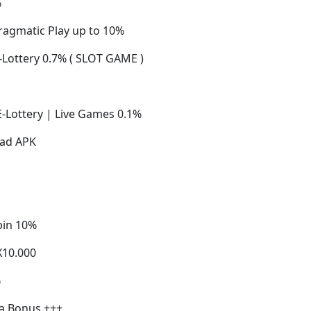
%
ragmatic Play up to 10%
-Lottery 0.7% ( SLOT GAME )
E-Lottery | Live Games 0.1%
oad APK
pin 10%
X10.000
%
a Bonus +++