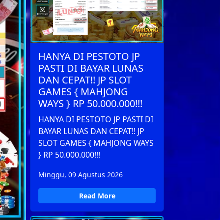
HANYA DI PESTOTO JP
PASTI DI BAYAR LUNAS
DAN CEPAT!! JP SLOT
GAMES { MAHJONG
WAYS } RP 50.000.000!!!
HANYA DI PESTOTO JP PASTI DI
BAYAR LUNAS DAN CEPAT!! JP
SLOT GAMES { MAHJONG WAYS
} RP 50.000.000!!!
Minggu, 09 Agustus 2026
Read More