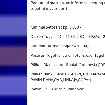
Berikut ini merupakan informasi penting 
togel lainnya seperti :
Minimal Setoran : Rp. 5.000,-
Diskon Togel : 4D = 66,5% | 3D = 59,5% | 
Minimal Taruhan Togel : Rp. 100,-
Pasaran Togel Terbaik : Totomacau, Toge
Pilihan Mata Uang : Rupiah Indonesia (IDR
Pilihan Bank : Bank (BCA, BRI, BNI, DAN
PANIN,DANA,OVO,LINKAJA,GOPAY)
Peron: iOS, Android, Windows