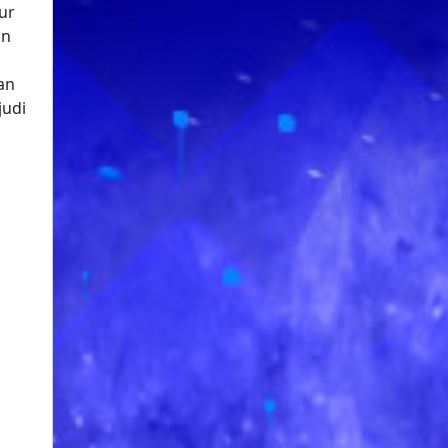
ur
an
an
judi