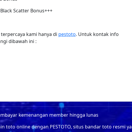
 Black Scatter Bonus+++
s terpercaya kami hanya di
pestoto
. Untuk kontak info
gi dibawah ini :
membayar kemenangan member hingga lunas
oto online dengan PESTOTO, situs bandar toto resmi yan