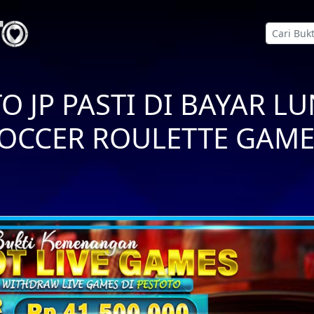
O JP PASTI DI BAYAR LU
SOCCER ROULETTE GAMES