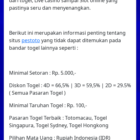
dari togel, Live casino sampai Slot online yang
pastinya seru dan menyenangkan.
Berikut ini merupakan informasi penting tentang
situs
pestoto
yang tidak dapat ditemukan pada
bandar togel lainnya seperti :
Minimal Setoran : Rp. 5.000,-
Diskon Togel : 4D = 66,5% | 3D = 59,5% | 2D = 29.5%
( Semua Pasaran Togel )
Minimal Taruhan Togel : Rp. 100,-
Pasaran Togel Terbaik : Totomacau, Togel
Singapura, Togel Sydney, Togel Hongkong
Pilihan Mata Uang : Rupiah Indonesia (IDR)