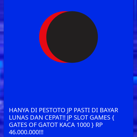
HANYA DI PESTOTO JP PASTI DI BAYAR
LUNAS DAN CEPAT!! JP SLOT GAMES {
GATES OF GATOT KACA 1000 } RP
46.000.000!!!