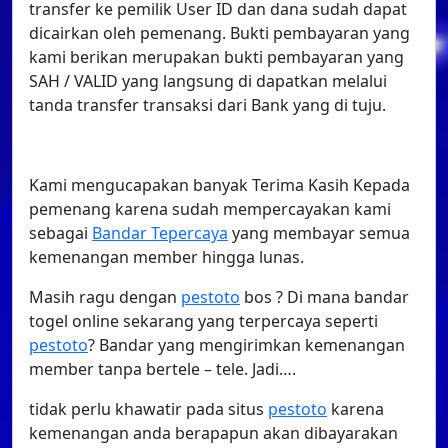
transfer ke pemilik User ID dan dana sudah dapat
dicairkan oleh pemenang. Bukti pembayaran yang
kami berikan merupakan bukti pembayaran yang
SAH / VALID yang langsung di dapatkan melalui
tanda transfer transaksi dari Bank yang di tuju.
Kami mengucapakan banyak Terima Kasih Kepada
pemenang karena sudah mempercayakan kami
sebagai
Bandar Tepercaya
yang membayar semua
kemenangan member hingga lunas.
Masih ragu dengan
pestoto
bos ? Di mana bandar
togel online sekarang yang terpercaya seperti
pestoto
? Bandar yang mengirimkan kemenangan
member tanpa bertele – tele. Jadi….
tidak perlu khawatir pada situs
pestoto
karena
kemenangan anda berapapun akan dibayarakan