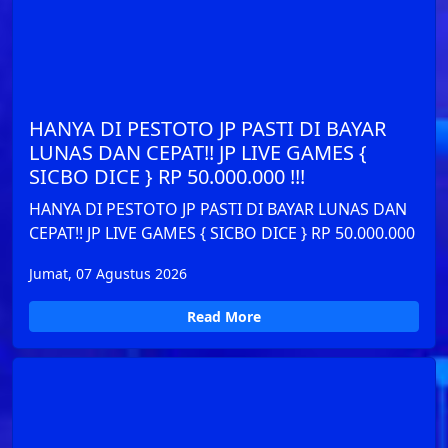
HANYA DI PESTOTO JP PASTI DI BAYAR
LUNAS DAN CEPAT!! JP LIVE GAMES {
SICBO DICE } RP 50.000.000 !!!
HANYA DI PESTOTO JP PASTI DI BAYAR LUNAS DAN
CEPAT!! JP LIVE GAMES { SICBO DICE } RP 50.000.000
Jumat, 07 Agustus 2026
Read More