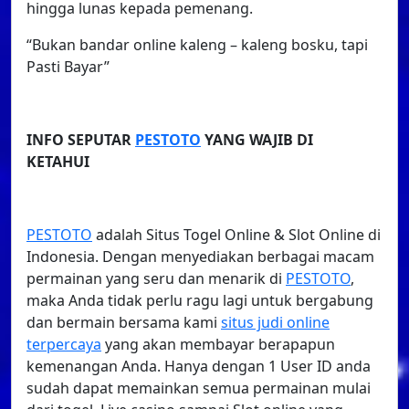
hingga lunas kepada pemenang.
“Bukan bandar online kaleng – kaleng bosku, tapi
Pasti Bayar”
INFO SEPUTAR
PESTOTO
YANG WAJIB DI
KETAHUI
PESTOTO
adalah Situs Togel Online & Slot Online di
Indonesia. Dengan menyediakan berbagai macam
permainan yang seru dan menarik di
PESTOTO
,
maka Anda tidak perlu ragu lagi untuk bergabung
dan bermain bersama kami
situs judi online
terpercaya
yang akan membayar berapapun
kemenangan Anda. Hanya dengan 1 User ID anda
sudah dapat memainkan semua permainan mulai