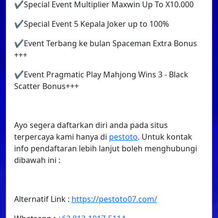
✔️Special Event Multiplier Maxwin Up To X10.000
✔️Special Event 5 Kepala Joker up to 100%
✔️Event Terbang ke bulan Spaceman Extra Bonus
+++
✔️Event Pragmatic Play Mahjong Wins 3 - Black
Scatter Bonus+++
Ayo segera daftarkan diri anda pada situs
terpercaya kami hanya di
pestoto
. Untuk kontak
info pendaftaran lebih lanjut boleh menghubungi
dibawah ini :
Alternatif Link :
https://pestoto07.com/