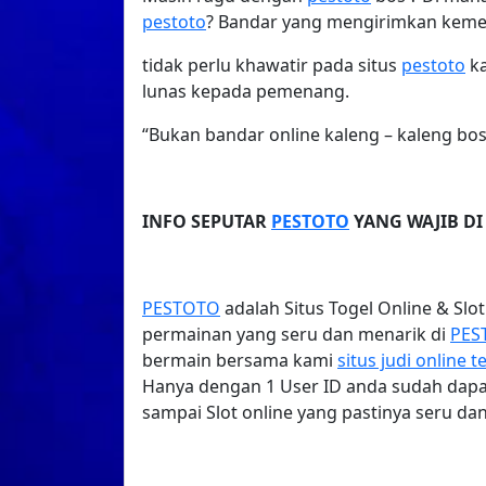
pestoto
? Bandar yang mengirimkan kemen
tidak perlu khawatir pada situs
pestoto
ka
lunas kepada pemenang.
“Bukan bandar online kaleng – kaleng bosk
INFO SEPUTAR
PESTOTO
YANG WAJIB DI
PESTOTO
adalah Situs Togel Online & Sl
permainan yang seru dan menarik di
PES
bermain bersama kami
situs judi online 
Hanya dengan 1 User ID anda sudah dapa
sampai Slot online yang pastinya seru d