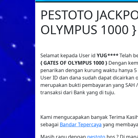
PESTOTO JACKPO
OLYMPUS 1000 } 
Selamat kepada User id
YUG
****
Telah 
{ GATES OF OLYMPUS 1000 }
Dengan kem
penarikan dengan kurung waktu hanya 5 
User ID dan dana sudah dapat dicairkan
merupakan bukti pembayaran yang SAH / 
transaksi dari Bank yang di tuju.
Kami mengucapakan banyak Terima Kasi
sebagai
Bandar Tepercaya
yang membayar
Masih ragu dengan
pestoto
bos ? Di mana