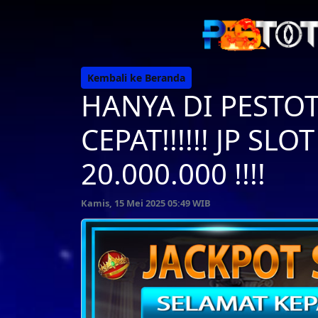
Kembali ke Beranda
HANYA DI PESTOT
CEPAT!!!!!! JP SL
20.000.000 !!!!
Kamis, 15 Mei 2025 05:49 WIB