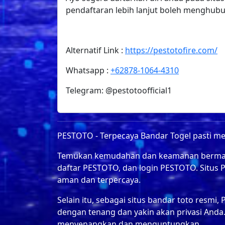
pendaftaran lebih lanjut boleh menghubun
Alternatif Link :
https://pestotofire.com/
Whatsapp :
+62878-1064-4310
Telegram: @pestotoofficial1
PESTOTO - Terpecaya Bandar Togel pasti 
Temukan kemudahan dan keamanan bermain t
daftar PESTOTO, dan login PESTOTO. Situs
aman dan terpercaya.
Selain itu, sebagai situs bandar toto res
dengan tenang dan yakin akan privasi Anda
menyenangkan dan menguntungkan.