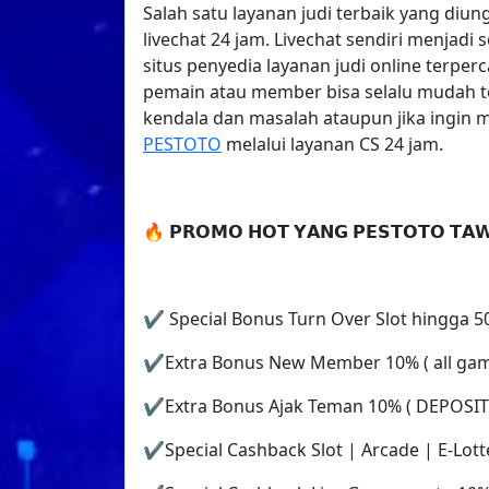
Salah satu layanan judi terbaik yang diu
livechat 24 jam. Livechat sendiri menjadi 
situs penyedia layanan judi online terper
pemain atau member bisa selalu mudah 
kendala dan masalah ataupun jika ingin m
PESTOTO
melalui layanan CS 24 jam.
🔥 𝗣𝗥𝗢𝗠𝗢 𝗛𝗢𝗧 𝗬𝗔𝗡𝗚 𝗣𝗘𝗦𝗧𝗢𝗧𝗢 𝗧𝗔
✔️ Special Bonus Turn Over Slot hingga 5
✔️Extra Bonus New Member 10% ( all gam
✔️Extra Bonus Ajak Teman 10% ( DEPOSI
✔️Special Cashback Slot | Arcade | E-Lott