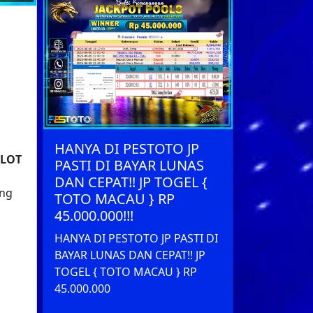
HANYA DI PESTOTO JP
SLOT
PASTI DI BAYAR LUNAS
DAN CEPAT!! JP TOGEL {
ang
TOTO MACAU } RP
45.000.000!!!
HANYA DI PESTOTO JP PASTI DI
BAYAR LUNAS DAN CEPAT!! JP
TOGEL { TOTO MACAU } RP
45.000.000