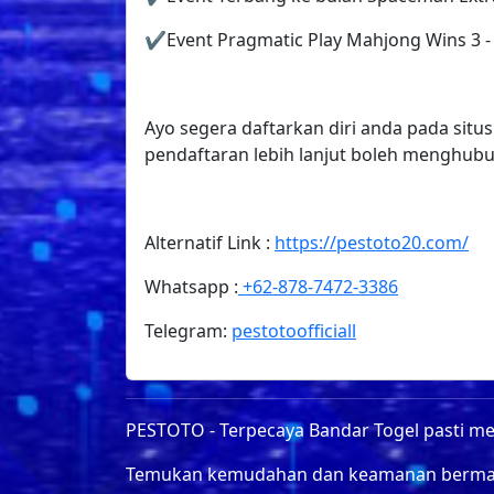
✔️Event Pragmatic Play Mahjong Wins 3 -
Ayo segera daftarkan diri anda pada situ
pendaftaran lebih lanjut boleh menghubun
Alternatif Link :
https://pestoto20.com/
Whatsapp :
+62-878-7472-3386
Telegram:
pestotoofficiall
PESTOTO - Terpecaya Bandar Togel pasti 
Temukan kemudahan dan keamanan bermain t