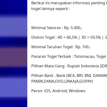
Berikut ini merupakan informasi penting 
togel lainnya seperti :
Minimal Setoran : Rp. 5.000,-
Diskon Togel : 4D = 66,5% | 3D = 59,5% | 
Minimal Taruhan Togel : Rp. 100,-
Pasaran Togel Terbaik : Totomacau, Toge
Pilihan Mata Uang : Rupiah Indonesia (IDR
Pilihan Bank : Bank (BCA, BRI, BNI, DAN
PANIN,DANA,OVO,LINKAJA,GOPAY)
Peron: iOS, Android, Windows