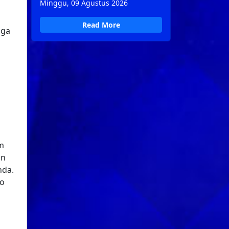
Minggu, 09 Agustus 2026
Read More
gga
m
an
da.
no