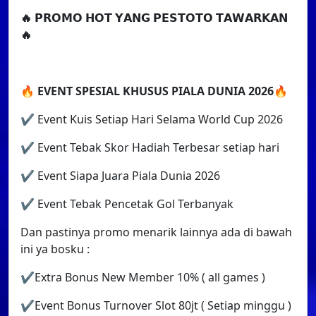
🔥 𝗣𝗥𝗢𝗠𝗢 𝗛𝗢𝗧 𝗬𝗔𝗡𝗚 𝗣𝗘𝗦𝗧𝗢𝗧𝗢 𝗧𝗔𝗪𝗔𝗥𝗞𝗔𝗡
🔥
🔥
EVENT SPESIAL KHUSUS PIALA DUNIA 2026
🔥
✔️ Event Kuis Setiap Hari Selama World Cup 2026
✔️ Event Tebak Skor Hadiah Terbesar setiap hari
✔️ Event Siapa Juara Piala Dunia 2026
✔️ Event Tebak Pencetak Gol Terbanyak
Dan pastinya promo menarik lainnya ada di bawah
ini ya bosku :
✔️Extra Bonus New Member 10% ( all games )
✔️Event Bonus Turnover Slot 80jt ( Setiap minggu )