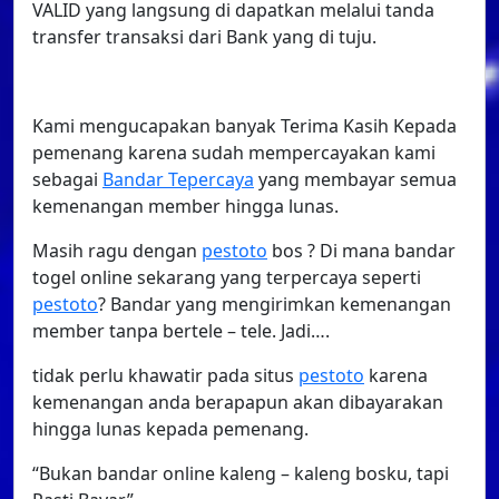
VALID yang langsung di dapatkan melalui tanda
transfer transaksi dari Bank yang di tuju.
Kami mengucapakan banyak Terima Kasih Kepada
pemenang karena sudah mempercayakan kami
sebagai
Bandar Tepercaya
yang membayar semua
kemenangan member hingga lunas.
Masih ragu dengan
pestoto
bos ? Di mana bandar
togel online sekarang yang terpercaya seperti
pestoto
? Bandar yang mengirimkan kemenangan
member tanpa bertele – tele. Jadi….
tidak perlu khawatir pada situs
pestoto
karena
kemenangan anda berapapun akan dibayarakan
hingga lunas kepada pemenang.
“Bukan bandar online kaleng – kaleng bosku, tapi