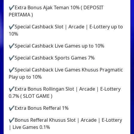
✔️Extra Bonus Ajak Teman 10% ( DEPOSIT
PERTAMA )
✔️Special Cashback Slot | Arcade | E-Lottery up to
10%
✔️Special Cashback Live Games up to 10%
✔️Special Cashback Sports Games 7%
✔️Special Cashback Live Games Khusus Pragmatic
Play up to 10%
✔️Extra Bonus Rollingan Slot | Arcade | E-Lottery
0.7% ( SLOT GAME )
✔️Extra Bonus Refferal 1%
✔️Bonus Refferal Khusus Slot | Arcade | E-Lottery
| Live Games 0.1%