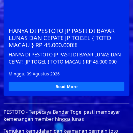
HANYA DI PESTOTO JP PASTI DI BAYAR
LUNAS DAN CEPAT!! JP TOGEL { TOTO
MACAU } RP 45.000.000!!!
HANYA DI PESTOTO JP PASTI DI BAYAR LUNAS DAN
CEPAT!! JP TOGEL { TOTO MACAU } RP 45.000.000
Minggu, 09 Agustus 2026
Read More
PESTOTO - Terpecaya Bandar Togel pasti membayar
kemenangan member hingga lunas
Temukan kemudahan dan keamanan bermain toto