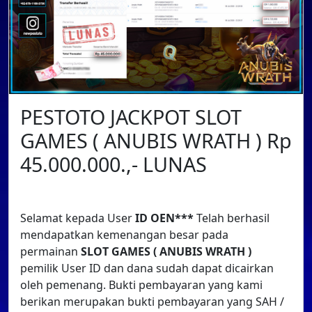
PESTOTO JACKPOT SLOT
GAMES ( ANUBIS WRATH ) Rp
45.000.000.,- LUNAS
Selamat kepada User
ID OEN***
Telah berhasil
mendapatkan kemenangan besar pada
permainan
SLOT GAMES ( ANUBIS WRATH )
pemilik User ID dan dana sudah dapat dicairkan
oleh pemenang. Bukti pembayaran yang kami
berikan merupakan bukti pembayaran yang SAH /