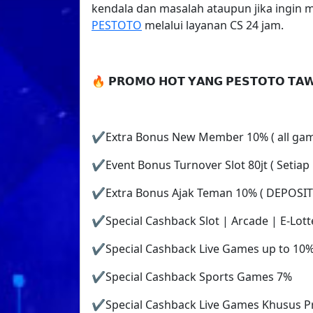
kendala dan masalah ataupun jika ingin m
PESTOTO
melalui layanan CS 24 jam.
🔥 𝗣𝗥𝗢𝗠𝗢 𝗛𝗢𝗧 𝗬𝗔𝗡𝗚 𝗣𝗘𝗦𝗧𝗢𝗧𝗢 𝗧𝗔
✔️Extra Bonus New Member 10% ( all gam
✔️Event Bonus Turnover Slot 80jt ( Setiap
✔️Extra Bonus Ajak Teman 10% ( DEPOSI
✔️Special Cashback Slot | Arcade | E-Lott
✔️Special Cashback Live Games up to 10
✔️Special Cashback Sports Games 7%
✔️Special Cashback Live Games Khusus P