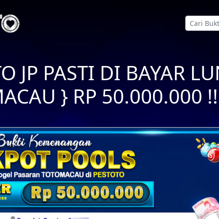
O JP PASTI DI BAYAR LU
ACAU } RP 50.000.000 !!