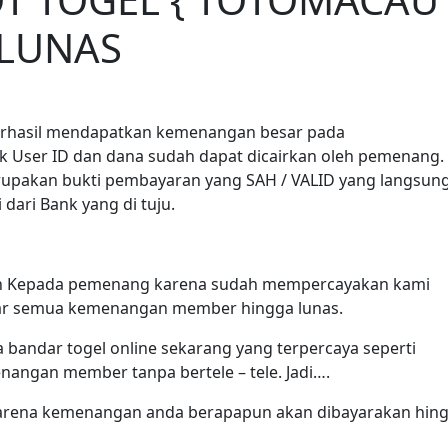
- LUNAS
erhasil mendapatkan kemenangan besar pada
k User ID dan dana sudah dapat dicairkan oleh pemenang.
upakan bukti pembayaran yang SAH / VALID yang langsung
 dari Bank yang di tuju.
h Kepada pemenang karena sudah mempercayakan kami
 semua kemenangan member hingga lunas.
 bandar togel online sekarang yang terpercaya seperti
angan member tanpa bertele – tele. Jadi….
rena kemenangan anda berapapun akan dibayarakan hin