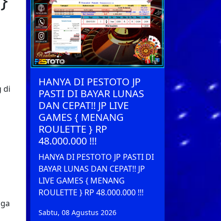
HANYA DI PESTOTO JP
 di
PASTI DI BAYAR LUNAS
DAN CEPAT!! JP LIVE
GAMES { MENANG
ROULETTE } RP
48.000.000 !!!
HANYA DI PESTOTO JP PASTI DI
BAYAR LUNAS DAN CEPAT!! JP
LIVE GAMES { MENANG
ROULETTE } RP 48.000.000 !!!
gga
Sabtu, 08 Agustus 2026