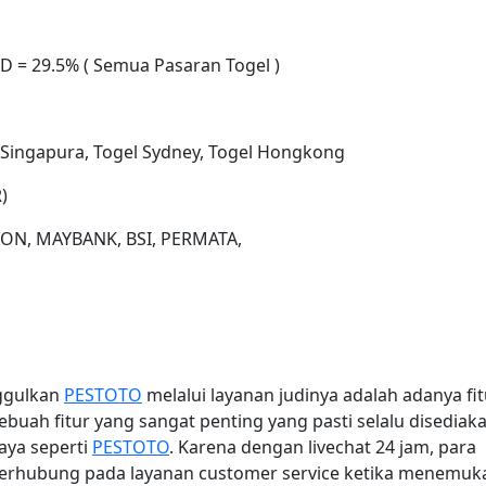
2D = 29.5% ( Semua Pasaran Togel )
l Singapura, Togel Sydney, Togel Hongkong
)
AMON, MAYBANK, BSI, PERMATA,
nggulkan
PESTOTO
melalui layanan judinya adalah adanya fit
sebuah fitur yang sangat penting yang pasti selalu disediak
caya seperti
PESTOTO
. Karena dengan livechat 24 jam, para
terhubung pada layanan customer service ketika menemuk