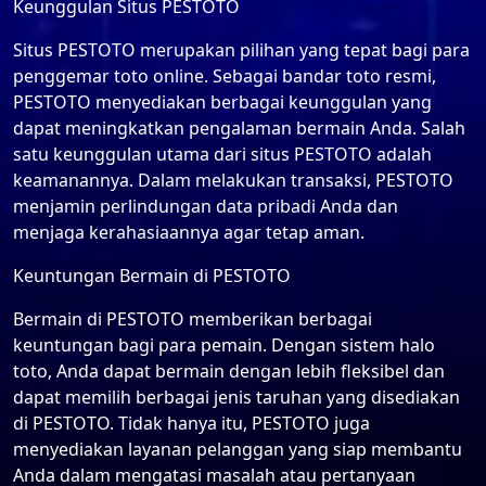
Keunggulan Situs PESTOTO
Situs PESTOTO merupakan pilihan yang tepat bagi para
penggemar toto online. Sebagai bandar toto resmi,
PESTOTO menyediakan berbagai keunggulan yang
dapat meningkatkan pengalaman bermain Anda. Salah
satu keunggulan utama dari situs PESTOTO adalah
keamanannya. Dalam melakukan transaksi, PESTOTO
menjamin perlindungan data pribadi Anda dan
menjaga kerahasiaannya agar tetap aman.
Keuntungan Bermain di PESTOTO
Bermain di PESTOTO memberikan berbagai
keuntungan bagi para pemain. Dengan sistem halo
toto, Anda dapat bermain dengan lebih fleksibel dan
dapat memilih berbagai jenis taruhan yang disediakan
di PESTOTO. Tidak hanya itu, PESTOTO juga
menyediakan layanan pelanggan yang siap membantu
Anda dalam mengatasi masalah atau pertanyaan