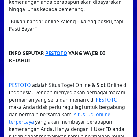
kemenangan anda berapapun akan dibayarakan
hingga lunas kepada pemenang.
“Bukan bandar online kaleng – kaleng bosku, tapi
Pasti Bayar”
INFO SEPUTAR
PESTOTO
YANG WAJIB DI
KETAHUI
PESTOTO
adalah Situs Togel Online & Slot Online di
Indonesia. Dengan menyediakan berbagai macam
permainan yang seru dan menarik di
PESTOTO
,
maka Anda tidak perlu ragu lagi untuk bergabung
dan bermain bersama kami
situs judi online
terpercaya
yang akan membayar berapapun
kemenangan Anda. Hanya dengan 1 User ID anda
sudah dapat memainkan semua permainan mulai