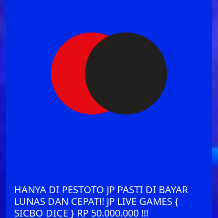
HANYA DI PESTOTO JP PASTI DI BAYAR
LUNAS DAN CEPAT!! JP LIVE GAMES {
SICBO DICE } RP 50.000.000 !!!