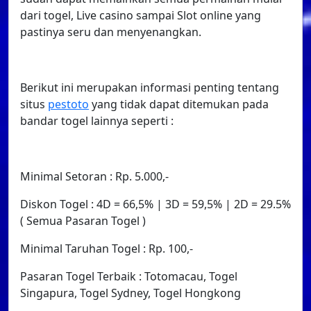
dari togel, Live casino sampai Slot online yang
pastinya seru dan menyenangkan.
Berikut ini merupakan informasi penting tentang
situs
pestoto
yang tidak dapat ditemukan pada
bandar togel lainnya seperti :
Minimal Setoran : Rp. 5.000,-
Diskon Togel : 4D = 66,5% | 3D = 59,5% | 2D = 29.5%
( Semua Pasaran Togel )
Minimal Taruhan Togel : Rp. 100,-
Pasaran Togel Terbaik : Totomacau, Togel
Singapura, Togel Sydney, Togel Hongkong