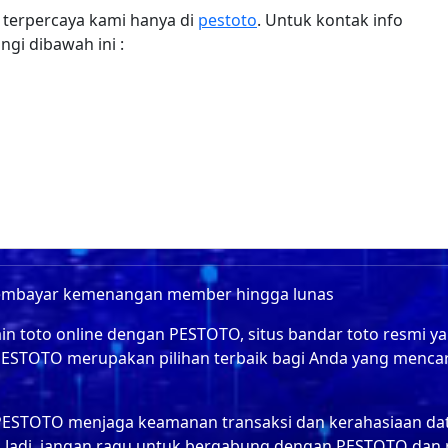
s terpercaya kami hanya di
pestoto
. Untuk kontak info
gi dibawah ini :
membayar kemenangan member hingga lunas
oto online dengan PESTOTO, situs bandar toto resmi yan
 PESTOTO merupakan pilihan terbaik bagi Anda yang menca
mi, PESTOTO menjaga keamanan transaksi dan kerahasiaan da
. Jadi, jangan ragu untuk bergabung dengan PESTOTO dan r