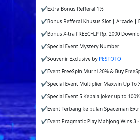
✔️Extra Bonus Refferal 1%
✔️Bonus Refferal Khusus Slot | Arcade | 
✔️Bonus X-tra FREECHIP Rp. 2000 Downl
✔️Special Event Mystery Number
✔️Souvenir Exclusive by
PESTOTO
✔️Event FreeSpin Murni 20% & Buy FreeS
✔️Special Event Multiplier Maxwin Up To 
✔️Special Event 5 Kepala Joker up to 100
✔️Event Terbang ke bulan Spaceman Extr
✔️Event Pragmatic Play Mahjong Wins 3 -