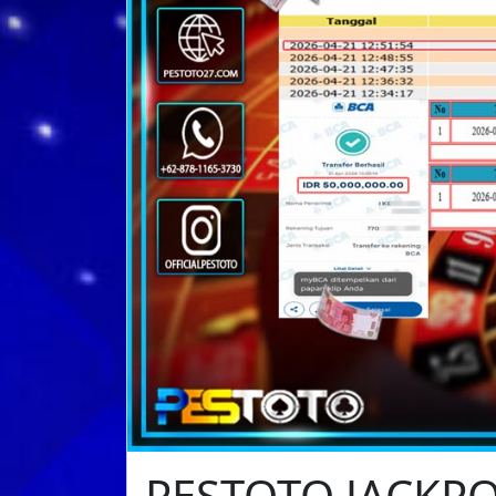
PESTOTO JACKPO