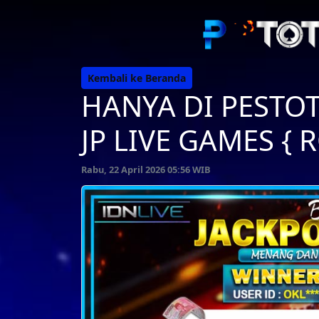
Kembali ke Beranda
HANYA DI PESTOT
JP LIVE GAMES { R
Rabu, 22 April 2026 05:56 WIB