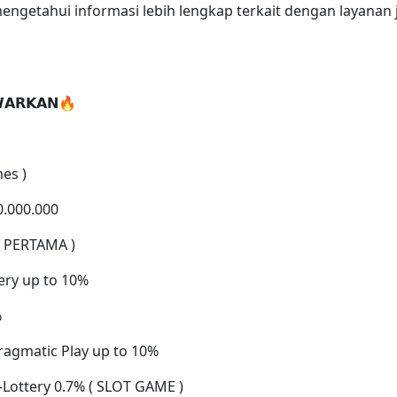
engetahui informasi lebih lengkap terkait dengan layanan 
𝗪𝗔𝗥𝗞𝗔𝗡🔥
es )
0.000.000
T PERTAMA )
ery up to 10%
%
ragmatic Play up to 10%
-Lottery 0.7% ( SLOT GAME )