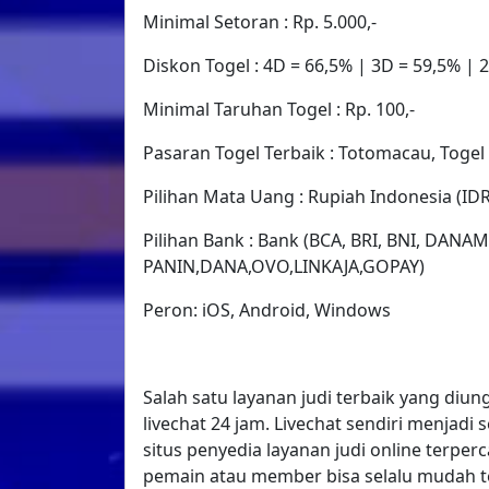
Minimal Setoran : Rp. 5.000,-
Diskon Togel : 4D = 66,5% | 3D = 59,5% | 
Minimal Taruhan Togel : Rp. 100,-
Pasaran Togel Terbaik : Totomacau, Toge
Pilihan Mata Uang : Rupiah Indonesia (IDR
Pilihan Bank : Bank (BCA, BRI, BNI, DAN
PANIN,DANA,OVO,LINKAJA,GOPAY)
Peron: iOS, Android, Windows
Salah satu layanan judi terbaik yang diu
livechat 24 jam. Livechat sendiri menjadi 
situs penyedia layanan judi online terper
pemain atau member bisa selalu mudah 