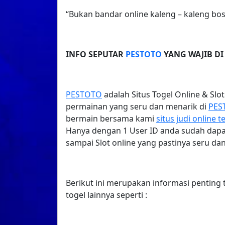
“Bukan bandar online kaleng – kaleng bosk
INFO SEPUTAR
PESTOTO
YANG WAJIB DI
PESTOTO
adalah Situs Togel Online & Sl
permainan yang seru dan menarik di
PES
bermain bersama kami
situs judi online 
Hanya dengan 1 User ID anda sudah dapa
sampai Slot online yang pastinya seru d
Berikut ini merupakan informasi penting 
togel lainnya seperti :