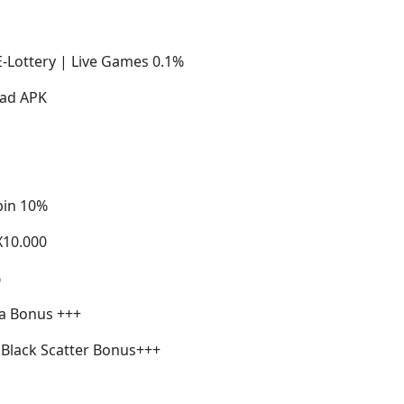
E-Lottery | Live Games 0.1%
oad APK
pin 10%
X10.000
%
a Bonus +++
 Black Scatter Bonus+++