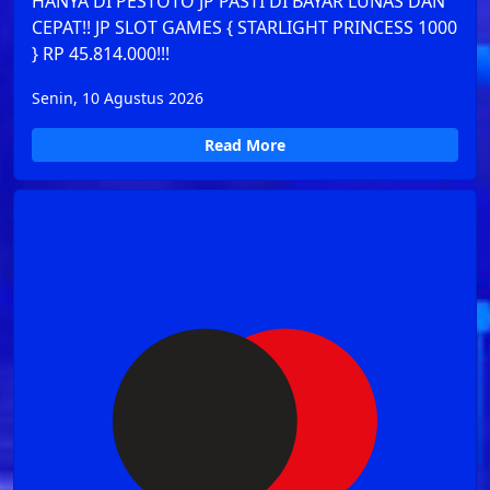
HANYA DI PESTOTO JP PASTI DI BAYAR LUNAS DAN
CEPAT!! JP SLOT GAMES { STARLIGHT PRINCESS 1000
} RP 45.814.000!!!
Senin, 10 Agustus 2026
Read More