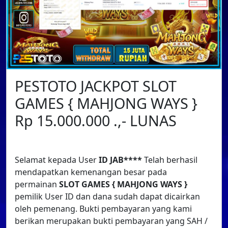
PESTOTO JACKPOT SLOT
GAMES { MAHJONG WAYS }
Rp 15.000.000 .,- LUNAS
Selamat kepada User
ID JAB****
Telah berhasil
mendapatkan kemenangan besar pada
permainan
SLOT GAMES
{ MAHJONG WAYS }
pemilik User ID dan dana sudah dapat dicairkan
oleh pemenang. Bukti pembayaran yang kami
berikan merupakan bukti pembayaran yang SAH /