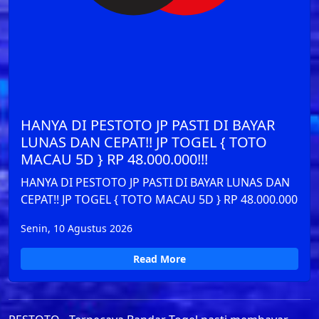
HANYA DI PESTOTO JP PASTI DI BAYAR
LUNAS DAN CEPAT!! JP TOGEL { TOTO
MACAU 5D } RP 48.000.000!!!
HANYA DI PESTOTO JP PASTI DI BAYAR LUNAS DAN
CEPAT!! JP TOGEL { TOTO MACAU 5D } RP 48.000.000
Senin, 10 Agustus 2026
Read More