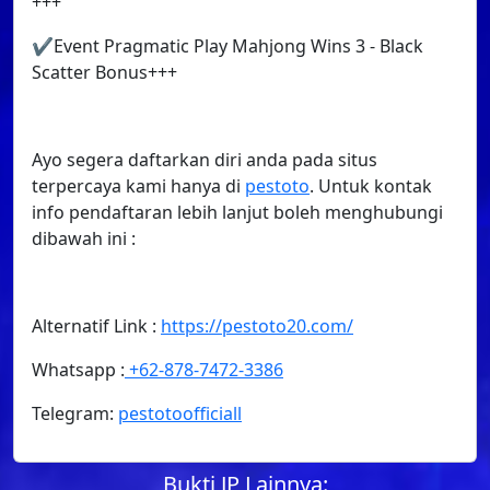
+++
✔️Event Pragmatic Play Mahjong Wins 3 - Black
Scatter Bonus+++
Ayo segera daftarkan diri anda pada situs
terpercaya kami hanya di
pestoto
. Untuk kontak
info pendaftaran lebih lanjut boleh menghubungi
dibawah ini :
Alternatif Link :
https://pestoto20.com/
Whatsapp :
+62-878-7472-3386
Telegram:
pestotoofficiall
Bukti JP Lainnya: