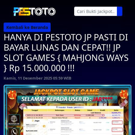
Kembali ke Beranda
HANYA DI PESTOTO JP PASTI DI
BAYAR LUNAS DAN CEPAT!! JP
SLOT GAMES { MAHJONG WAYS
} Rp 15.000.000 !!!
Kamis, 11 Desember 2025 05:59 WIB