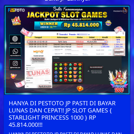
HANYA DI PESTOTO JP PASTI DI BAYAR
LUNAS DAN CEPAT!! JP SLOT GAMES {
STARLIGHT PRINCESS 1000 } RP
45.814.000!!!