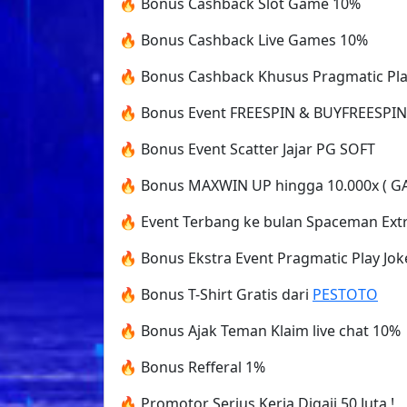
🔥 Bonus Cashback Slot Game 10%
🔥 Bonus Cashback Live Games 10%
🔥 Bonus Cashback Khusus Pragmatic Play
🔥 Bonus Event FREESPIN & BUYFREESPIN
🔥 Bonus Event Scatter Jajar PG SOFT
🔥 Bonus MAXWIN UP hingga 10.000x ( 
🔥 Event Terbang ke bulan Spaceman Ext
🔥 Bonus Ekstra Event Pragmatic Play Jo
🔥 Bonus T-Shirt Gratis dari
PESTOTO
🔥 Bonus Ajak Teman Klaim live chat 10%
🔥 Bonus Refferal 1%
🔥 Promotor Serius Kerja Digaji 50 Juta !