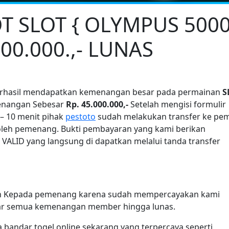
T SLOT { OLYMPUS 500
000.000.,- LUNAS
erhasil mendapatkan kemenangan besar pada permainan
S
nangan Sebesar
Rp. 45.000.000,-
Setelah mengisi formulir
– 10 menit pihak
pestoto
sudah melakukan transfer ke pem
 oleh pemenang. Bukti pembayaran yang kami berikan
VALID yang langsung di dapatkan melalui tanda transfer
h Kepada pemenang karena sudah mempercayakan kami
 semua kemenangan member hingga lunas.
 bandar togel online sekarang yang terpercaya seperti