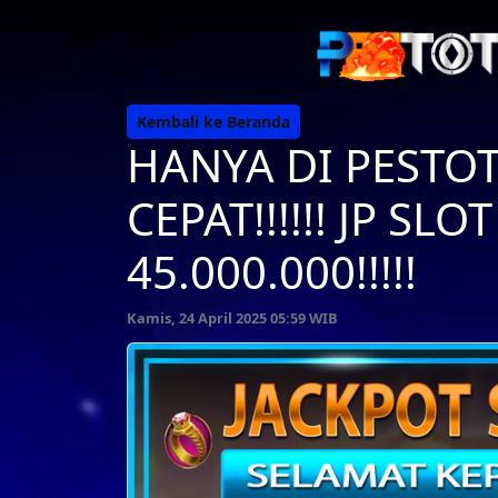
Kembali ke Beranda
HANYA DI PESTOT
CEPAT!!!!!! JP SL
45.000.000!!!!!
Kamis, 24 April 2025 05:59 WIB