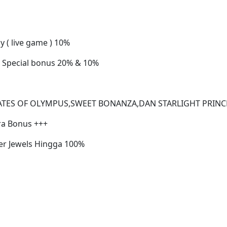
 ( live game ) 10%
 Special bonus 20% & 10%
GATES OF OLYMPUS,SWEET BONANZA,DAN STARLIGHT PRINCE
ra Bonus +++
ker Jewels Hingga 100%