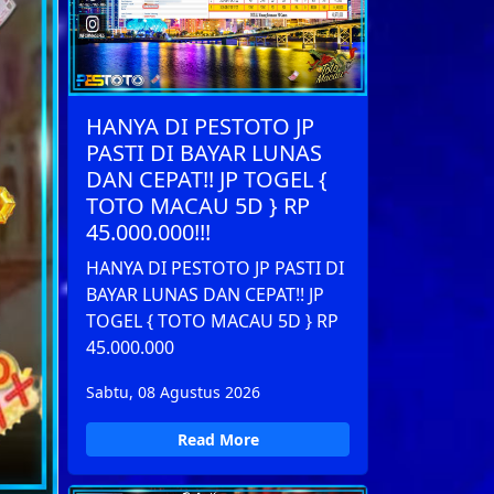
HANYA DI PESTOTO JP
PASTI DI BAYAR LUNAS
DAN CEPAT!! JP TOGEL {
TOTO MACAU 5D } RP
45.000.000!!!
HANYA DI PESTOTO JP PASTI DI
BAYAR LUNAS DAN CEPAT!! JP
TOGEL { TOTO MACAU 5D } RP
45.000.000
Sabtu, 08 Agustus 2026
Read More