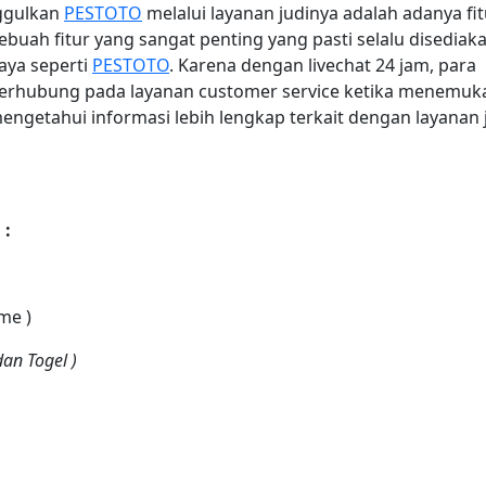
nggulkan
PESTOTO
melalui layanan judinya adalah adanya fit
sebuah fitur yang sangat penting yang pasti selalu disediak
caya seperti
PESTOTO
. Karena dengan livechat 24 jam, para
terhubung pada layanan customer service ketika menemuk
engetahui informasi lebih lengkap terkait dengan layanan 
 :
me )
dan Togel )