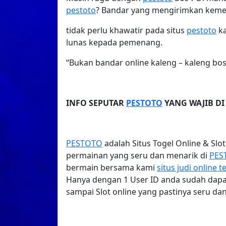
pestoto
? Bandar yang mengirimkan kemen
tidak perlu khawatir pada situs
pestoto
ka
lunas kepada pemenang.
“Bukan bandar online kaleng – kaleng bosk
INFO SEPUTAR
PESTOTO
YANG WAJIB DI
PESTOTO
adalah Situs Togel Online & Sl
permainan yang seru dan menarik di
PES
bermain bersama kami
situs judi online 
Hanya dengan 1 User ID anda sudah dapa
sampai Slot online yang pastinya seru d