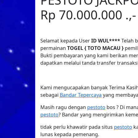
Rp 70.000.000 .,
Selamat kepada User
ID WUL****
Telah 
permainan
TOGEL
{ TOTO MACAU }
pemil
Bukti pembayaran yang kami berikan mer
dapatkan melalui tanda transfer transaksi
Kami mengucapakan banyak Terima Kasi
sebagai
Bandar Tepercaya
yang membayar
Masih ragu dengan
pestoto
bos ? Di mana
pestoto
? Bandar yang mengirimkan kemen
tidak perlu khawatir pada situs
pestoto
ka
lunas kepada pemenang.