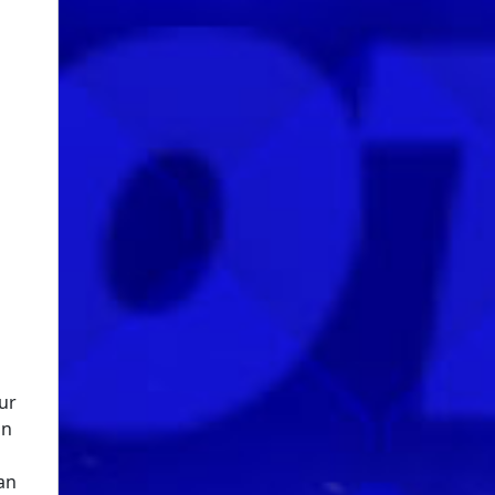
ur
an
an