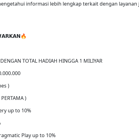
engetahui informasi lebih lengkap terkait dengan layanan 
𝗪𝗔𝗥𝗞𝗔𝗡🔥
DENGAN TOTAL HADIAH HINGGA 1 MILIYAR
0.000.000
es )
T PERTAMA )
ery up to 10%
%
ragmatic Play up to 10%