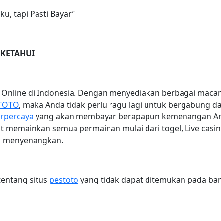
u, tapi Pasti Bayar”
 KETAHUI
ot Online di Indonesia. Dengan menyediakan berbagai maca
TOTO
, maka Anda tidak perlu ragu lagi untuk bergabung d
terpercaya
yang akan membayar berapapun kemenangan An
t memainkan semua permainan mulai dari togel, Live casi
an menyenangkan.
tentang situs
pestoto
yang tidak dapat ditemukan pada ba