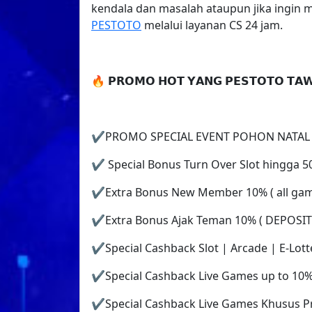
kendala dan masalah ataupun jika ingin m
PESTOTO
melalui layanan CS 24 jam.
🔥 𝗣𝗥𝗢𝗠𝗢 𝗛𝗢𝗧 𝗬𝗔𝗡𝗚 𝗣𝗘𝗦𝗧𝗢𝗧𝗢 𝗧𝗔
✔️PROMO SPECIAL EVENT POHON NATAL 
✔️ Special Bonus Turn Over Slot hingga 5
✔️Extra Bonus New Member 10% ( all gam
✔️Extra Bonus Ajak Teman 10% ( DEPOSI
✔️Special Cashback Slot | Arcade | E-Lott
✔️Special Cashback Live Games up to 10
✔️Special Cashback Live Games Khusus P