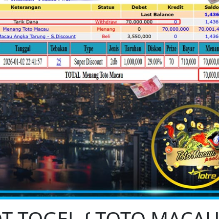
T TOGEL { TOTO MACAU