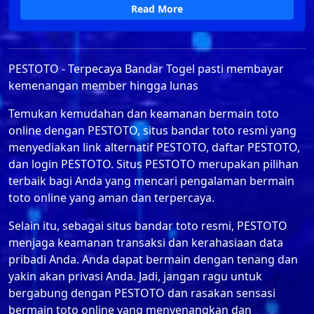
Read More
PESTOTO - Terpecaya Bandar Togel pasti membayar
kemenangan member hingga lunas
Temukan kemudahan dan keamanan bermain toto
online dengan PESTOTO, situs bandar toto resmi yang
menyediakan link alternatif PESTOTO, daftar PESTOTO,
dan login PESTOTO. Situs PESTOTO merupakan pilihan
terbaik bagi Anda yang mencari pengalaman bermain
toto online yang aman dan terpercaya.
Selain itu, sebagai situs bandar toto resmi, PESTOTO
menjaga keamanan transaksi dan kerahasiaan data
pribadi Anda. Anda dapat bermain dengan tenang dan
yakin akan privasi Anda. Jadi, jangan ragu untuk
bergabung dengan PESTOTO dan rasakan sensasi
bermain toto online yang menyenangkan dan