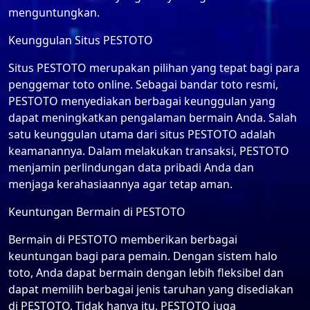
menguntungkan.
Keunggulan Situs PESTOTO
Situs PESTOTO merupakan pilihan yang tepat bagi para
penggemar toto online. Sebagai bandar toto resmi,
PESTOTO menyediakan berbagai keunggulan yang
dapat meningkatkan pengalaman bermain Anda. Salah
satu keunggulan utama dari situs PESTOTO adalah
keamanannya. Dalam melakukan transaksi, PESTOTO
menjamin perlindungan data pribadi Anda dan
menjaga kerahasiaannya agar tetap aman.
Keuntungan Bermain di PESTOTO
Bermain di PESTOTO memberikan berbagai
keuntungan bagi para pemain. Dengan sistem halo
toto, Anda dapat bermain dengan lebih fleksibel dan
dapat memilih berbagai jenis taruhan yang disediakan
di PESTOTO. Tidak hanya itu, PESTOTO juga