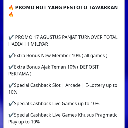
🔥 𝗣𝗥𝗢𝗠𝗢 𝗛𝗢𝗧 𝗬𝗔𝗡𝗚 𝗣𝗘𝗦𝗧𝗢𝗧𝗢 𝗧𝗔𝗪𝗔𝗥𝗞𝗔𝗡
🔥
✔️ PROMO 17 AGUSTUS PANJAT TURNOVER TOTAL
HADIAH 1 MILIYAR
✔️Extra Bonus New Member 10% ( all games )
✔️Extra Bonus Ajak Teman 10% ( DEPOSIT
PERTAMA )
✔️Special Cashback Slot | Arcade | E-Lottery up to
10%
✔️Special Cashback Live Games up to 10%
✔️Special Cashback Live Games Khusus Pragmatic
Play up to 10%