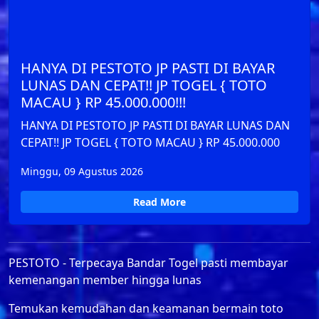
HANYA DI PESTOTO JP PASTI DI BAYAR
LUNAS DAN CEPAT!! JP TOGEL { TOTO
MACAU } RP 45.000.000!!!
HANYA DI PESTOTO JP PASTI DI BAYAR LUNAS DAN
CEPAT!! JP TOGEL { TOTO MACAU } RP 45.000.000
Minggu, 09 Agustus 2026
Read More
PESTOTO - Terpecaya Bandar Togel pasti membayar
kemenangan member hingga lunas
Temukan kemudahan dan keamanan bermain toto