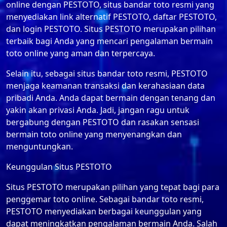
online dengan PESTOTO, situs bandar toto resmi yang
menyediakan link alternatif PESTOTO, daftar PESTOTO,
dan login PESTOTO. Situs PESTOTO merupakan pilihan
terbaik bagi Anda yang mencari pengalaman bermain
toto online yang aman dan terpercaya.
Selain itu, sebagai situs bandar toto resmi, PESTOTO
menjaga keamanan transaksi dan kerahasiaan data
pribadi Anda. Anda dapat bermain dengan tenang dan
yakin akan privasi Anda. Jadi, jangan ragu untuk
bergabung dengan PESTOTO dan rasakan sensasi
bermain toto online yang menyenangkan dan
menguntungkan.
Keunggulan Situs PESTOTO
Situs PESTOTO merupakan pilihan yang tepat bagi para
penggemar toto online. Sebagai bandar toto resmi,
PESTOTO menyediakan berbagai keunggulan yang
dapat meningkatkan pengalaman bermain Anda. Salah