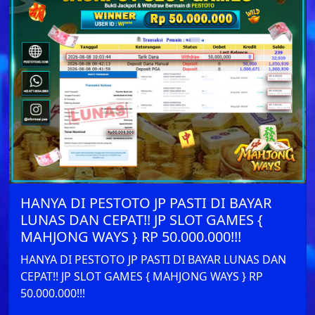
HANYA DI PESTOTO JP PASTI DI BAYAR
LUNAS DAN CEPAT!! JP SLOT GAMES {
MAHJONG WAYS } RP 50.000.000!!!
HANYA DI PESTOTO JP PASTI DI BAYAR LUNAS DAN
CEPAT!! JP SLOT GAMES { MAHJONG WAYS } RP
50.000.000!!!