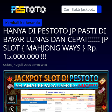
Kembali ke Beranda
HANYA DI PESTOTO JP PASTI DI
BAYAR LUNAS DAN CEPAT!!!!!! JP
SLOT { MAHJONG WAYS } Rp.
15.000.000 !!!
Sabtu, 12 Juli 2025 05:18 WIB