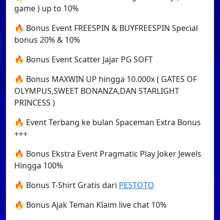
game ) up to 10%
🔥 Bonus Event FREESPIN & BUYFREESPIN Special
bonus 20% & 10%
🔥 Bonus Event Scatter Jajar PG SOFT
🔥 Bonus MAXWIN UP hingga 10.000x ( GATES OF
OLYMPUS,SWEET BONANZA,DAN STARLIGHT
PRINCESS )
🔥 Event Terbang ke bulan Spaceman Extra Bonus
+++
🔥 Bonus Ekstra Event Pragmatic Play Joker Jewels
Hingga 100%
🔥 Bonus T-Shirt Gratis dari
PESTOTO
🔥 Bonus Ajak Teman Klaim live chat 10%