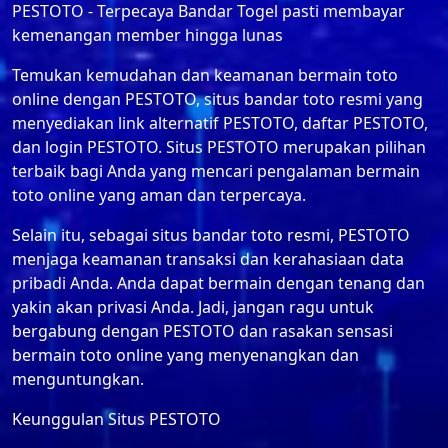
PESTOTO - Terpecaya Bandar Togel pasti membayar
kemenangan member hingga lunas
Temukan kemudahan dan keamanan bermain toto
online dengan PESTOTO, situs bandar toto resmi yang
menyediakan link alternatif PESTOTO, daftar PESTOTO,
dan login PESTOTO. Situs PESTOTO merupakan pilihan
terbaik bagi Anda yang mencari pengalaman bermain
toto online yang aman dan terpercaya.
Selain itu, sebagai situs bandar toto resmi, PESTOTO
menjaga keamanan transaksi dan kerahasiaan data
pribadi Anda. Anda dapat bermain dengan tenang dan
yakin akan privasi Anda. Jadi, jangan ragu untuk
bergabung dengan PESTOTO dan rasakan sensasi
bermain toto online yang menyenangkan dan
menguntungkan.
Keunggulan Situs PESTOTO