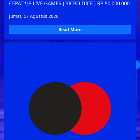
CEPAT!! JP LIVE GAMES { SICBO DICE } RP 50.000.000
Jumat, 07 Agustus 2026
Read More