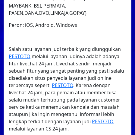
MAYBANK, BSI, PERMATA,
PANIN,DANA,OVO,LINKAJA,GOPAY)
Peron: iOS, Android, Windows
Salah satu layanan judi terbaik yang diunggulkan
PESTOTO
melalui layanan judinya adalah adanya
fitur livechat 24 jam. Livechat sendiri menjadi
sebuah fitur yang sangat penting yang pasti selalu
disediakan situs penyedia layanan judi online
terpercaya seperti
PESTOTO
. Karena dengan
livechat 24 jam, para pemain atau member bisa
selalu mudah terhubung pada layanan customer
service ketika menemukan kendala dan masalah
ataupun jika ingin mengetahui informasi lebih
lengkap terkait dengan layanan judi
PESTOTO
melalui layanan CS 24 jam.