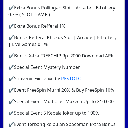
✔️Extra Bonus Rollingan Slot | Arcade | E-Lottery
0.7% ( SLOT GAME )
✔️Extra Bonus Refferal 1%
✔️Bonus Refferal Khusus Slot | Arcade | E-Lottery
| Live Games 0.1%
✔️Bonus X-tra FREECHIP Rp. 2000 Download APK
✔️Special Event Mystery Number
✔️Souvenir Exclusive by
PESTOTO
✔️Event FreeSpin Murni 20% & Buy FreeSpin 10%
✔️Special Event Multiplier Maxwin Up To X10.000
✔️Special Event 5 Kepala Joker up to 100%
✔️Event Terbang ke bulan Spaceman Extra Bonus