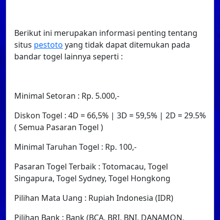
Berikut ini merupakan informasi penting tentang
situs
pestoto
yang tidak dapat ditemukan pada
bandar togel lainnya seperti :
Minimal Setoran : Rp. 5.000,-
Diskon Togel : 4D = 66,5% | 3D = 59,5% | 2D = 29.5%
( Semua Pasaran Togel )
Minimal Taruhan Togel : Rp. 100,-
Pasaran Togel Terbaik : Totomacau, Togel
Singapura, Togel Sydney, Togel Hongkong
Pilihan Mata Uang : Rupiah Indonesia (IDR)
Pilihan Bank : Bank (BCA, BRI, BNI, DANAMON,