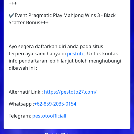
+++
✔️Event Pragmatic Play Mahjong Wins 3 - Black
Scatter Bonus+++
Ayo segera daftarkan diri anda pada situs
terpercaya kami hanya di
pestoto
. Untuk kontak
info pendaftaran lebih lanjut boleh menghubungi
dibawah ini :
Alternatif Link :
https://pestoto27.com/
Whatsapp :
+62-859-2035-0154
Telegram:
pestotoofficiall