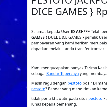
DICE GAMES } Rp
Selamat kepada User
ID ASH***
Telah b
GAMES {
DUEL DICE GAMES
}
pemilik User
pembayaran yang kami berikan merupaka
dapatkan melalui tanda transfer transaksi
Kami mengucapakan banyak Terima Kasi
sebagai
Bandar Tepercaya
yang membayar
Masih ragu dengan
pestoto
bos ? Di mana
pestoto
? Bandar yang mengirimkan kemen
tidak perlu khawatir pada situs
pestoto
ka
lunas kepada pemenang.