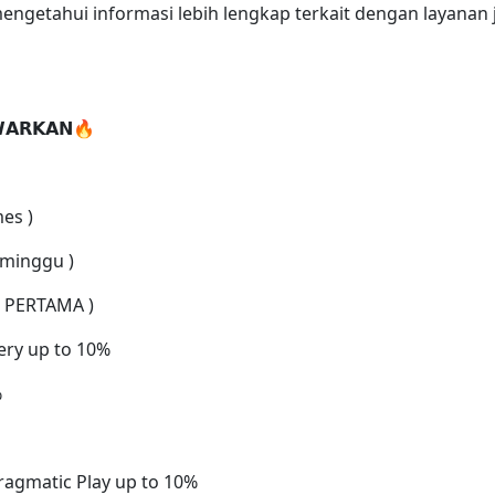
engetahui informasi lebih lengkap terkait dengan layanan 
𝗪𝗔𝗥𝗞𝗔𝗡🔥
es )
 minggu )
T PERTAMA )
ery up to 10%
%
ragmatic Play up to 10%