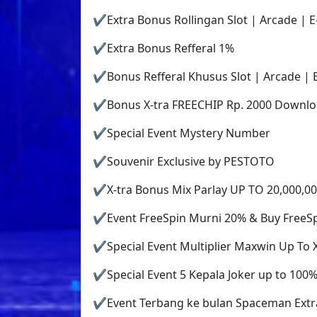
✔️Extra Bonus Rollingan Slot | Arcade | E
✔️Extra Bonus Refferal 1%
✔️Bonus Refferal Khusus Slot | Arcade | 
✔️Bonus X-tra FREECHIP Rp. 2000 Downl
✔️Special Event Mystery Number
✔️Souvenir Exclusive by PESTOTO
✔️X-tra Bonus Mix Parlay UP TO 20,000,0
✔️Event FreeSpin Murni 20% & Buy FreeS
✔️Special Event Multiplier Maxwin Up To 
✔️Special Event 5 Kepala Joker up to 100
✔️Event Terbang ke bulan Spaceman Extr