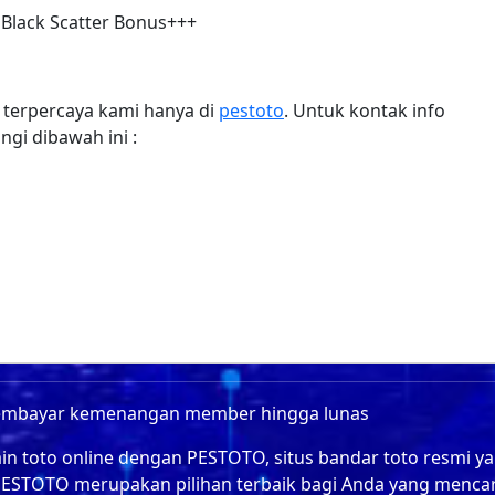
 Black Scatter Bonus+++
s terpercaya kami hanya di
pestoto
. Untuk kontak info
gi dibawah ini :
membayar kemenangan member hingga lunas
oto online dengan PESTOTO, situs bandar toto resmi yan
 PESTOTO merupakan pilihan terbaik bagi Anda yang menca