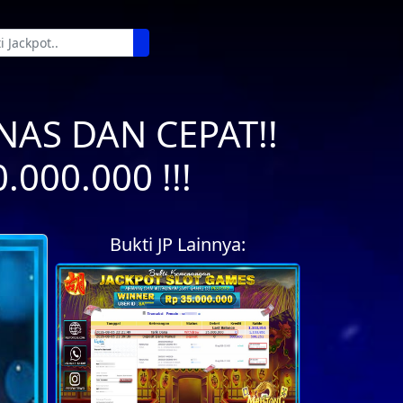
NAS DAN CEPAT!!
000.000 !!!
Bukti JP Lainnya: