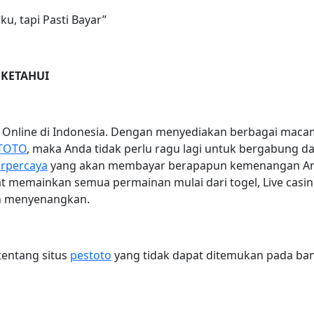
u, tapi Pasti Bayar”
 KETAHUI
ot Online di Indonesia. Dengan menyediakan berbagai maca
TOTO
, maka Anda tidak perlu ragu lagi untuk bergabung d
terpercaya
yang akan membayar berapapun kemenangan An
t memainkan semua permainan mulai dari togel, Live casi
an menyenangkan.
tentang situs
pestoto
yang tidak dapat ditemukan pada ba