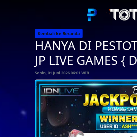
Kembali ke Beranda
HANYA DI PESTOT
JP LIVE GAMES { D
Senin, 01 Juni 2026 06:01 WIB