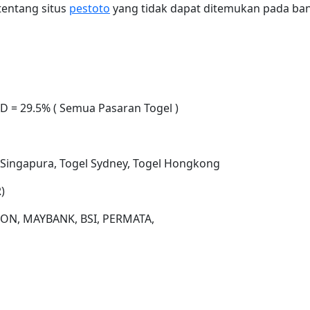
tentang situs
pestoto
yang tidak dapat ditemukan pada ba
2D = 29.5% ( Semua Pasaran Togel )
l Singapura, Togel Sydney, Togel Hongkong
)
AMON, MAYBANK, BSI, PERMATA,