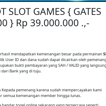
T SLOT GAMES { GATES
 } Rp 39.000.000 .,-
erhasil mendapatkan kemenangan besar pada permainan
S
lik User ID dan dana sudah dapat dicairkan oleh pemenang
upakan bukti pembayaran yang SAH / VALID yang langsung
 dari Bank yang di tuju.
h Kepada pemenang karena sudah mempercayakan kami
 semua kemenangan member hingga lunas.
 bandar togel online sekarang yang terpercaya seperti