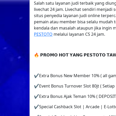
Salah satu layanan judi terbaik yang diu
livechat 24 jam. Livechat sendiri menjadi 
situs penyedia layanan judi online terper
pemain atau member bisa selalu mudah 
kendala dan masalah ataupun jika ingin m
PESTOTO
melalui layanan CS 24 jam.
🔥 𝗣𝗥𝗢𝗠𝗢 𝗛𝗢𝗧 𝗬𝗔𝗡𝗚 𝗣𝗘𝗦𝗧𝗢𝗧𝗢 𝗧𝗔
✔️Extra Bonus New Member 10% ( all gam
✔️Event Bonus Turnover Slot 80jt ( Setiap
✔️Extra Bonus Ajak Teman 10% ( DEPOSI
✔️Special Cashback Slot | Arcade | E-Lott