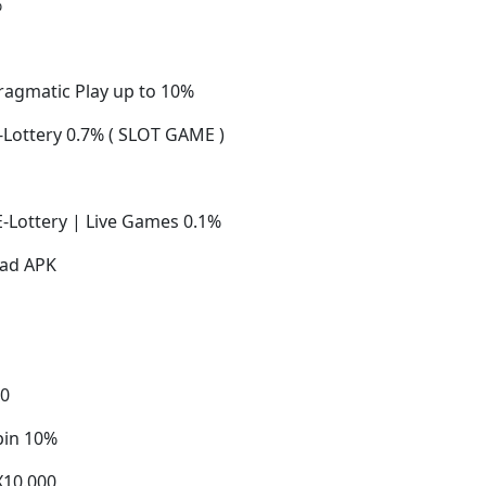
%
ragmatic Play up to 10%
-Lottery 0.7% ( SLOT GAME )
E-Lottery | Live Games 0.1%
oad APK
00
pin 10%
X10.000