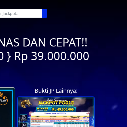
NAS DAN CEPAT!!
 } Rp 39.000.000
Bukti JP Lainnya: