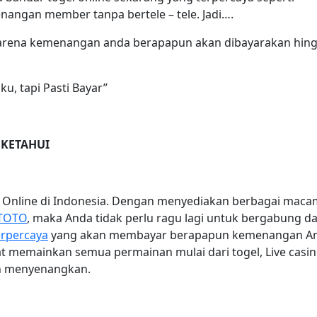
angan member tanpa bertele – tele. Jadi….
rena kemenangan anda berapapun akan dibayarakan hin
u, tapi Pasti Bayar”
 KETAHUI
ot Online di Indonesia. Dengan menyediakan berbagai maca
TOTO
, maka Anda tidak perlu ragu lagi untuk bergabung d
terpercaya
yang akan membayar berapapun kemenangan An
t memainkan semua permainan mulai dari togel, Live casi
an menyenangkan.