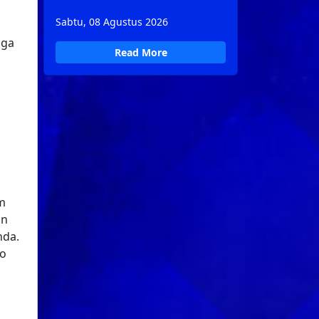
Sabtu, 08 Agustus 2026
gga
Read More
m
an
da.
no