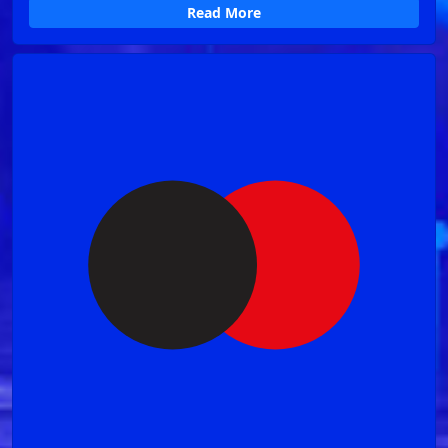
Read More