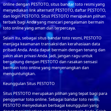
online dengan PESTOTO, situs bandar toto resmi yang
menyediakan link alternatif PESTOTO, daftar PESTOTO,
dan login PESTOTO. Situs PESTOTO merupakan pilihan
terbaik bagi Anda yang mencari pengalaman bermain
toto online yang aman dan terpercaya.
Selain itu, sebagai situs bandar toto resmi, PESTOTO
menjaga keamanan transaksi dan kerahasiaan data
pribadi Anda. Anda dapat bermain dengan tenang dan
yakin akan privasi Anda. Jadi, jangan ragu untuk
bergabung dengan PESTOTO dan rasakan sensasi
bermain toto online yang menyenangkan dan
menguntungkan.
Keunggulan Situs PESTOTO
Situs PESTOTO merupakan pilihan yang tepat bagi para
penggemar toto online. Sebagai bandar toto resmi,
PESTOTO menyediakan berbagai keunggulan yang