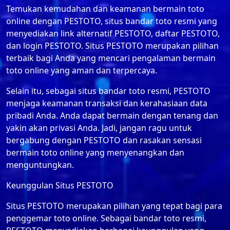
Temukan kemudahan dan keamanan bermain toto
online dengan PESTOTO, situs bandar toto resmi yang
menyediakan link alternatif PESTOTO, daftar PESTOTO,
dan login PESTOTO. Situs PESTOTO merupakan pilihan
terbaik bagi Anda yang mencari pengalaman bermain
toto online yang aman dan terpercaya.
Selain itu, sebagai situs bandar toto resmi, PESTOTO
menjaga keamanan transaksi dan kerahasiaan data
pribadi Anda. Anda dapat bermain dengan tenang dan
yakin akan privasi Anda. Jadi, jangan ragu untuk
bergabung dengan PESTOTO dan rasakan sensasi
bermain toto online yang menyenangkan dan
menguntungkan.
Keunggulan Situs PESTOTO
Situs PESTOTO merupakan pilihan yang tepat bagi para
penggemar toto online. Sebagai bandar toto resmi,