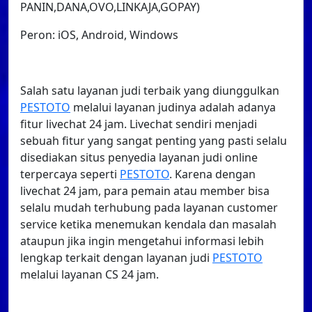
PANIN,DANA,OVO,LINKAJA,GOPAY)
Peron: iOS, Android, Windows
Salah satu layanan judi terbaik yang diunggulkan
PESTOTO
melalui layanan judinya adalah adanya
fitur livechat 24 jam. Livechat sendiri menjadi
sebuah fitur yang sangat penting yang pasti selalu
disediakan situs penyedia layanan judi online
terpercaya seperti
PESTOTO
. Karena dengan
livechat 24 jam, para pemain atau member bisa
selalu mudah terhubung pada layanan customer
service ketika menemukan kendala dan masalah
ataupun jika ingin mengetahui informasi lebih
lengkap terkait dengan layanan judi
PESTOTO
melalui layanan CS 24 jam.