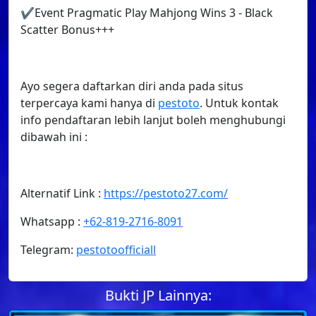
✔️Event Pragmatic Play Mahjong Wins 3 - Black
Scatter Bonus+++
Ayo segera daftarkan diri anda pada situs
terpercaya kami hanya di
pestoto
. Untuk kontak
info pendaftaran lebih lanjut boleh menghubungi
dibawah ini :
Alternatif Link :
https://pestoto27.com/
Whatsapp :
+62-819-2716-8091
Telegram:
pestotoofficiall
Bukti JP Lainnya: