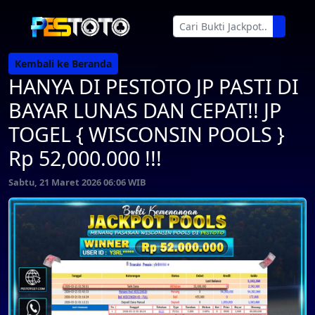
Kembali ke Beranda
HANYA DI PESTOTO JP PASTI DI
BAYAR LUNAS DAN CEPAT!! JP
TOGEL { WISCONSIN POOLS }
Rp 52,000.000 !!!
Sabtu, 21 Maret 2026 06:06 WIB