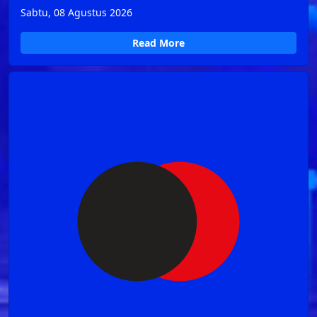
Sabtu, 08 Agustus 2026
Read More