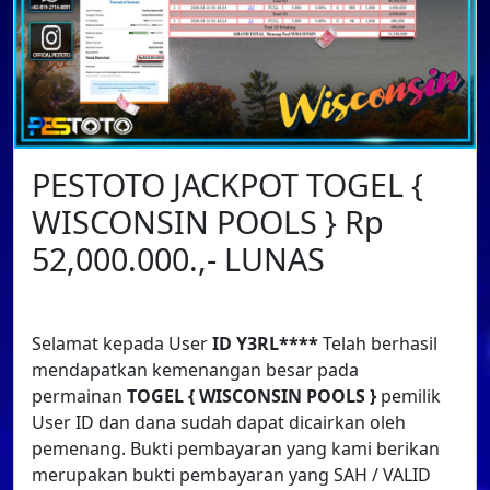
PESTOTO JACKPOT TOGEL {
WISCONSIN POOLS } Rp
52,000.000.,- LUNAS
Selamat kepada User
ID Y3RL****
Telah berhasil
mendapatkan kemenangan besar pada
permainan
TOGEL
{ WISCONSIN POOLS }
pemilik
User ID dan dana sudah dapat dicairkan oleh
pemenang. Bukti pembayaran yang kami berikan
merupakan bukti pembayaran yang SAH / VALID