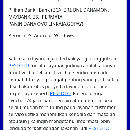
Pilihan Bank : Bank (BCA, BRI, BNI, DANAMON,
MAYBANK, BSI, PERMATA,
PANIN,DANA,OVO,LINKAJA,GOPAY)
Peron: iOS, Android, Windows
Salah satu layanan judi terbaik yang diunggulkan
PESTOTO
melalui layanan judinya adalah adanya
fitur livechat 24 jam. Livechat sendiri menjadi
sebuah fitur yang sangat penting yang pasti selalu
disediakan situs penyedia layanan judi online
terpercaya seperti
PESTOTO
. Karena dengan
livechat 24 jam, para pemain atau member bisa
selalu mudah terhubung pada layanan customer
service ketika menemukan kendala dan masalah
ataupun jika ingin mengetahui informasi lebih
lengkap terkait dengan layanan judi
PESTOTO