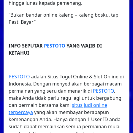
hingga lunas kepada pemenang.
“Bukan bandar online kaleng – kaleng bosku, tapi
Pasti Bayar”
INFO SEPUTAR
PESTOTO
YANG WAJIB DI
KETAHUI
PESTOTO
adalah Situs Togel Online & Slot Online di
Indonesia. Dengan menyediakan berbagai macam
permainan yang seru dan menarik di
PESTOTO
,
maka Anda tidak perlu ragu lagi untuk bergabung
dan bermain bersama kami
situs judi online
terpercaya
yang akan membayar berapapun
kemenangan Anda. Hanya dengan 1 User ID anda
sudah dapat memainkan semua permainan mulai