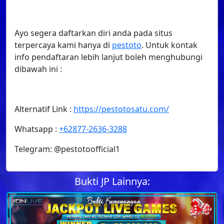
Ayo segera daftarkan diri anda pada situs
terpercaya kami hanya di
pestoto
. Untuk kontak
info pendaftaran lebih lanjut boleh menghubungi
dibawah ini :
Alternatif Link :
https://pestotosatu.com/
Whatsapp :
+62877-2636-3288
Telegram: @pestotoofficial1
Bukti JP Lainnya: