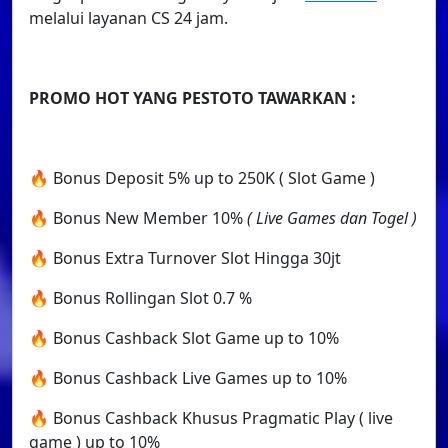
melalui layanan CS 24 jam.
PROMO HOT YANG PESTOTO TAWARKAN :
🔥 Bonus Deposit 5% up to 250K ( Slot Game )
🔥 Bonus New Member 10%
( Live Games dan Togel )
🔥 Bonus Extra Turnover Slot Hingga 30jt
🔥 Bonus Rollingan Slot 0.7 %
🔥 Bonus Cashback Slot Game up to 10%
🔥 Bonus Cashback Live Games up to 10%
🔥 Bonus Cashback Khusus Pragmatic Play ( live
game ) up to 10%