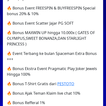
🔥 Bonus Event FREESPIN & BUYFREESPIN Special
bonus 20% & 10%
🔥 Bonus Event Scatter Jajar PG SOFT
🔥 Bonus MAXWIN UP hingga 10.000x ( GATES OF
OLYMPUS,SWEET BONANZA,DAN STARLIGHT
PRINCESS )
🔥 Event Terbang ke bulan Spaceman Extra Bonus
+++
🔥 Bonus Ekstra Event Pragmatic Play Joker Jewels
Hingga 100%
🔥 Bonus T-Shirt Gratis dari
PESTOTO
🔥 Bonus Ajak Teman Klaim live chat 10%
🔥 Bonus Refferal 1%