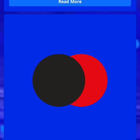
Read More