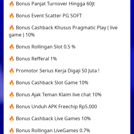
🔥 Bonus Panjat Turnover Hingga 60jt
🔥 Bonus Event Scatter PG SOFT
🔥 Bonus Cashback Khusus Pragmatic Play ( live
game ) 10%
🔥 Bonus Rollingan Slot 0.5 %
🔥 Bonus Refferal 1%
🔥 Promotor Serius Kerja Digaji 50 Juta !
🔥 Bonus Cashback Slot Game 10%
🔥 Bonus Ajak Teman Klaim live chat 10%
🔥 Bonus Unduh APK Freechip Rp5.000
🔥 Bonus Cashback Live Games 10%
🔥 Bonus Rollingan LiveGames 0.7%