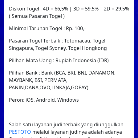
Diskon Togel : 4D = 66,5% | 3D = 59,5% | 2D = 29.5%
( Semua Pasaran Togel )
Minimal Taruhan Togel : Rp. 100,-
Pasaran Togel Terbaik : Totomacau, Togel
Singapura, Togel Sydney, Togel Hongkong
Pilihan Mata Uang : Rupiah Indonesia (IDR)
Pilihan Bank : Bank (BCA, BRI, BNI, DANAMON,
MAYBANK, BSI, PERMATA,
PANIN,DANA,OVO,LINKAJA,GOPAY)
Peron: iOS, Android, Windows
Salah satu layanan judi terbaik yang diunggulkan
PESTOTO
melalui layanan judinya adalah adanya