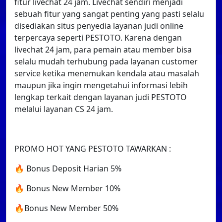
fitur livechat 24 jam. Livechat sendiri menjadi
sebuah fitur yang sangat penting yang pasti selalu
disediakan situs penyedia layanan judi online
terpercaya seperti PESTOTO. Karena dengan
livechat 24 jam, para pemain atau member bisa
selalu mudah terhubung pada layanan customer
service ketika menemukan kendala atau masalah
maupun jika ingin mengetahui informasi lebih
lengkap terkait dengan layanan judi PESTOTO
melalui layanan CS 24 jam.
PROMO HOT YANG PESTOTO TAWARKAN :
🔥 Bonus Deposit Harian 5%
🔥 Bonus New Member 10%
🔥Bonus New Member 50%