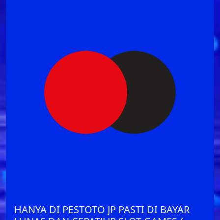
HANYA DI PESTOTO JP PASTI DI BAYAR