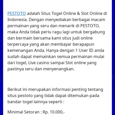
PESTOTO
adalah Situs Togel Online & Slot Online di
Indonesia. Dengan menyediakan berbagai macam
permainan yang seru dan menarik di PESTOTO,
maka Anda tidak perlu ragu lagi untuk bergabung
dan bermain bersama kami situs judi online
terpercaya yang akan membayar berapapun
kemenangan Anda. Hanya dengan 1 User ID anda
sudah dapat memainkan semua permainan mulai
dari togel, Live casino sampai Slot online yang
pastinya seru dan menyenangkan.
Berikut ini merupakan informasi penting tentang
situs pestoto yang tidak dapat ditemukan pada
bandar togel lainnya seperti :
Minimal Setoran : Rp. 10.000,-