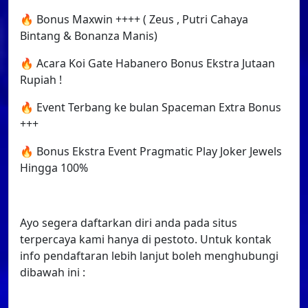
🔥 Bonus Maxwin ++++ ( Zeus , Putri Cahaya
Bintang & Bonanza Manis)
🔥 Acara Koi Gate Habanero Bonus Ekstra Jutaan
Rupiah !
🔥 Event Terbang ke bulan Spaceman Extra Bonus
+++
🔥 Bonus Ekstra Event Pragmatic Play Joker Jewels
Hingga 100%
Ayo segera daftarkan diri anda pada situs
terpercaya kami hanya di pestoto. Untuk kontak
info pendaftaran lebih lanjut boleh menghubungi
dibawah ini :