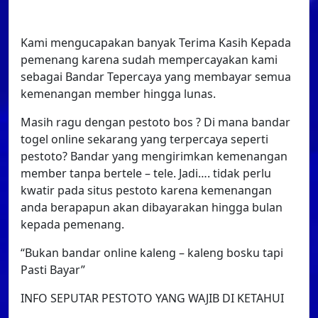
Kami mengucapakan banyak Terima Kasih Kepada
pemenang karena sudah mempercayakan kami
sebagai Bandar Tepercaya yang membayar semua
kemenangan member hingga lunas.
Masih ragu dengan pestoto bos ? Di mana bandar
togel online sekarang yang terpercaya seperti
pestoto? Bandar yang mengirimkan kemenangan
member tanpa bertele – tele. Jadi…. tidak perlu
kwatir pada situs pestoto karena kemenangan
anda berapapun akan dibayarakan hingga bulan
kepada pemenang.
“Bukan bandar online kaleng – kaleng bosku tapi
Pasti Bayar”
INFO SEPUTAR PESTOTO YANG WAJIB DI KETAHUI