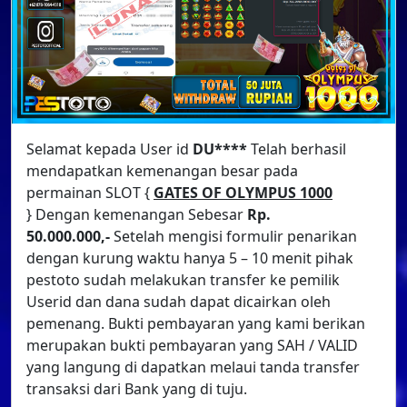
Selamat kepada User id
DU****
Telah berhasil
mendapatkan kemenangan besar pada
permainan SLOT {
GATES OF OLYMPUS 1000
} Dengan kemenangan Sebesar
Rp.
50.000.000,-
Setelah mengisi formulir penarikan
dengan kurung waktu hanya 5 – 10 menit pihak
pestoto sudah melakukan transfer ke pemilik
Userid dan dana sudah dapat dicairkan oleh
pemenang. Bukti pembayaran yang kami berikan
merupakan bukti pembayaran yang SAH / VALID
yang langung di dapatkan melaui tanda transfer
transaksi dari Bank yang di tuju.