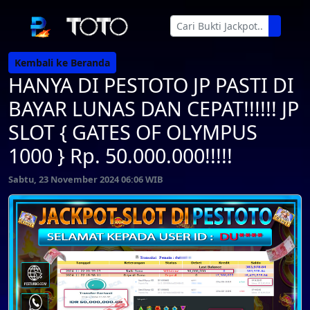
Kembali ke Beranda
HANYA DI PESTOTO JP PASTI DI
BAYAR LUNAS DAN CEPAT!!!!!! JP
SLOT { GATES OF OLYMPUS
1000 } Rp. 50.000.000!!!!!
Sabtu, 23 November 2024 06:06 WIB