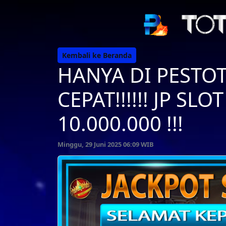
Kembali ke Beranda
HANYA DI PESTOT
CEPAT!!!!!! JP S
10.000.000 !!!
Minggu, 29 Juni 2025 06:09 WIB