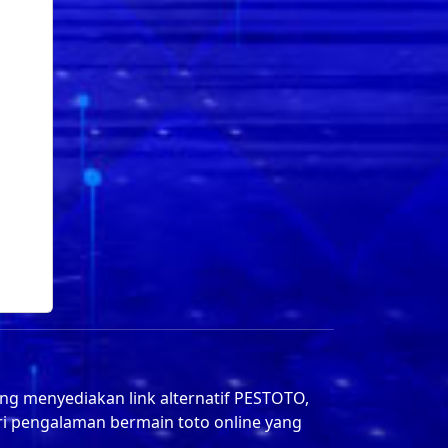
g menyediakan link alternatif PESTOTO,
ri pengalaman bermain toto online yang