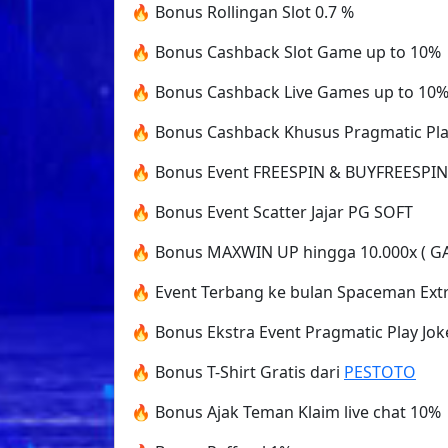
🔥 Bonus Rollingan Slot 0.7 %
🔥 Bonus Cashback Slot Game up to 10%
🔥 Bonus Cashback Live Games up to 10
🔥 Bonus Cashback Khusus Pragmatic Play 
🔥 Bonus Event FREESPIN & BUYFREESPIN
🔥 Bonus Event Scatter Jajar PG SOFT
🔥 Bonus MAXWIN UP hingga 10.000x ( 
🔥 Event Terbang ke bulan Spaceman Ext
🔥 Bonus Ekstra Event Pragmatic Play Jo
🔥 Bonus T-Shirt Gratis dari
PESTOTO
🔥 Bonus Ajak Teman Klaim live chat 10%