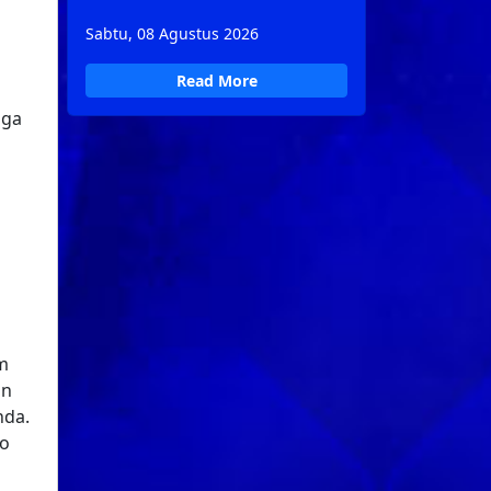
Sabtu, 08 Agustus 2026
Read More
gga
m
an
da.
no