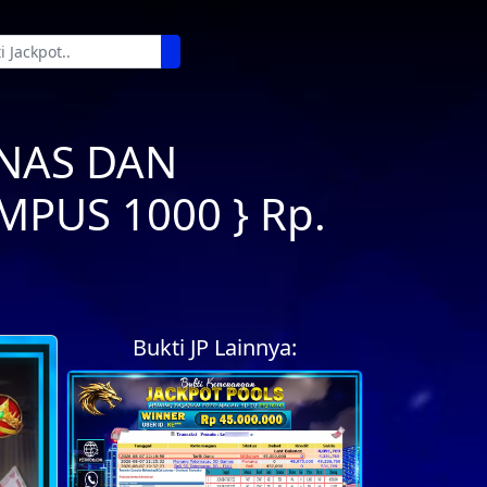
UNAS DAN
YMPUS 1000 } Rp.
Bukti JP Lainnya: