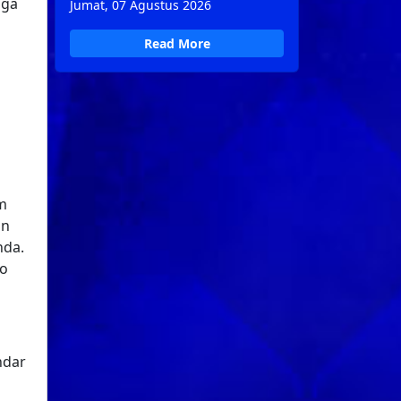
gga
Jumat, 07 Agustus 2026
Read More
m
an
da.
no
ndar