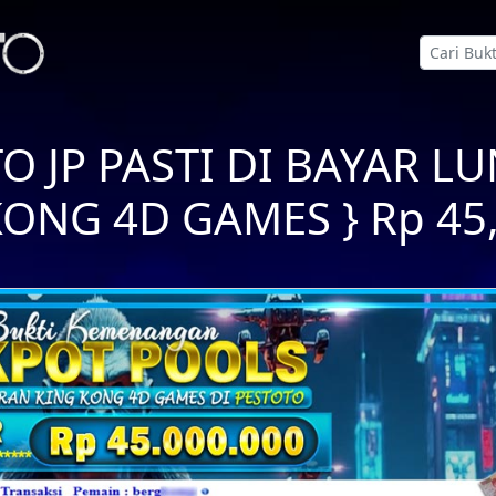
O JP PASTI DI BAYAR LU
KONG 4D GAMES } Rp 45,0