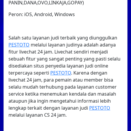
PANIN,DANA,OVO,LINKAJA,GOPAY)
Peron: iOS, Android, Windows
Salah satu layanan judi terbaik yang diunggulkan
PESTOTO
melalui layanan judinya adalah adanya
fitur livechat 24 jam. Livechat sendiri menjadi
sebuah fitur yang sangat penting yang pasti selalu
disediakan situs penyedia layanan judi online
terpercaya seperti
PESTOTO
. Karena dengan
livechat 24 jam, para pemain atau member bisa
selalu mudah terhubung pada layanan customer
service ketika menemukan kendala dan masalah
ataupun jika ingin mengetahui informasi lebih
lengkap terkait dengan layanan judi
PESTOTO
melalui layanan CS 24 jam.