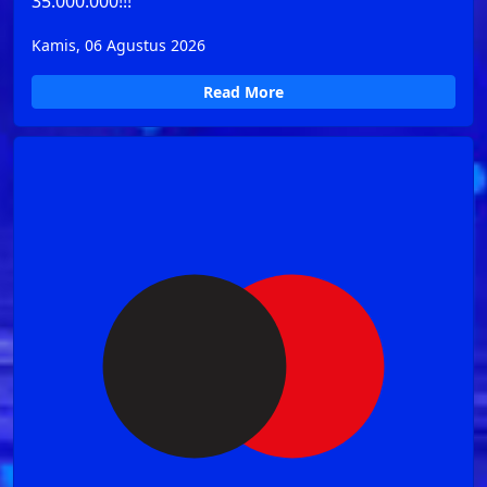
35.000.000!!!
Kamis, 06 Agustus 2026
Read More