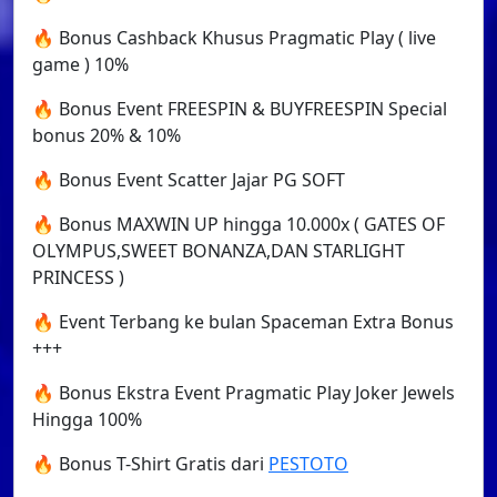
🔥 Bonus Cashback Khusus Pragmatic Play ( live
game ) 10%
🔥 Bonus Event FREESPIN & BUYFREESPIN Special
bonus 20% & 10%
🔥 Bonus Event Scatter Jajar PG SOFT
🔥 Bonus MAXWIN UP hingga 10.000x ( GATES OF
OLYMPUS,SWEET BONANZA,DAN STARLIGHT
PRINCESS )
🔥 Event Terbang ke bulan Spaceman Extra Bonus
+++
🔥 Bonus Ekstra Event Pragmatic Play Joker Jewels
Hingga 100%
🔥 Bonus T-Shirt Gratis dari
PESTOTO