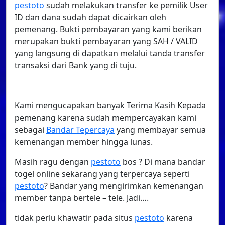
pestoto
sudah melakukan transfer ke pemilik User
ID dan dana sudah dapat dicairkan oleh
pemenang. Bukti pembayaran yang kami berikan
merupakan bukti pembayaran yang SAH / VALID
yang langsung di dapatkan melalui tanda transfer
transaksi dari Bank yang di tuju.
Kami mengucapakan banyak Terima Kasih Kepada
pemenang karena sudah mempercayakan kami
sebagai
Bandar Tepercaya
yang membayar semua
kemenangan member hingga lunas.
Masih ragu dengan
pestoto
bos ? Di mana bandar
togel online sekarang yang terpercaya seperti
pestoto
? Bandar yang mengirimkan kemenangan
member tanpa bertele – tele. Jadi….
tidak perlu khawatir pada situs
pestoto
karena