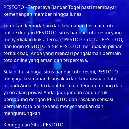
PESTOTO - Terpecaya Bandar Togel pasti membayar
kemenangan member hingga lunas
Temukan kemudahan dan keamanan bermain toto
online dengan PESTOTO, situs bandar toto resmi yang
menyediakan link alternatif PESTOTO, daftar PESTOTO,
dan login PESTOTO. Situs PESTOTO merupakan pilihan
terbaik bagi Anda yang mencari pengalaman bermain
toto online yang aman dan terpercaya.
Selain itu, sebagai situs bandar toto resmi, PESTOTO
menjaga keamanan transaksi dan kerahasiaan data
pribadi Anda. Anda dapat bermain dengan tenang dan
yakin akan privasi Anda. Jadi, jangan ragu untuk
bergabung dengan PESTOTO dan rasakan sensasi
bermain toto online yang menyenangkan dan
menguntungkan.
Keunggulan Situs PESTOTO