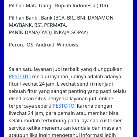
Pilihan Mata Uang : Rupiah Indonesia (IDR)
Pilihan Bank : Bank (BCA, BRI, BNI, DANAMON,
MAYBANK, BSI, PERMATA,
PANIN,DANA,OVO,LINKAJA,GOPAY)
Peron: iOS, Android, Windows
Salah satu layanan judi terbaik yang diunggulkan
PESTOTO
melalui layanan judinya adalah adanya
fitur livechat 24 jam. Livechat sendiri menjadi
sebuah fitur yang sangat penting yang pasti selalu
disediakan situs penyedia layanan judi online
terpercaya seperti
PESTOTO
. Karena dengan
livechat 24 jam, para pemain atau member bisa
selalu mudah terhubung pada layanan customer
service ketika menemukan kendala dan masalah
ataupun jika ingin mengetahui informasi lebih