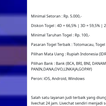
Minimal Setoran : Rp. 5.000,-
Diskon Togel : 4D = 66,5% | 3D = 59,5% | 
Minimal Taruhan Togel : Rp. 100,-
Pasaran Togel Terbaik : Totomacau, Toge
Pilihan Mata Uang : Rupiah Indonesia (IDR
Pilihan Bank : Bank (BCA, BRI, BNI, DAN
PANIN,DANA,OVO,LINKAJA,GOPAY)
Peron: iOS, Android, Windows
Salah satu layanan judi terbaik yang diu
livechat 24 jam. Livechat sendiri menjadi 