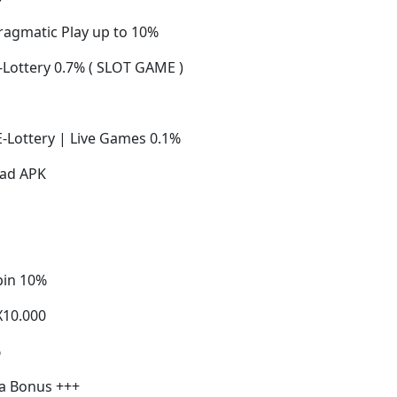
ragmatic Play up to 10%
-Lottery 0.7% ( SLOT GAME )
E-Lottery | Live Games 0.1%
oad APK
pin 10%
X10.000
%
a Bonus +++