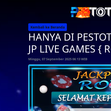
Kembali ke Beranda
HANYA DI PESTOTO
JP LIVE GAMES { R
Minggu, 07 September 2025 06:13 WIB