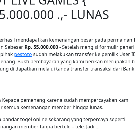
5.000.000 .,- LUNAS
berhasil mendapatkan kemenangan besar pada permainan
n Sebesar
Rp. 55.000.000 -
Setelah mengisi formulir penar
 pihak
pestoto
sudah melakukan transfer ke pemilik User I
menang. Bukti pembayaran yang kami berikan merupakan b
ng di dapatkan melalui tanda transfer transaksi dari Bank
h Kepada pemenang karena sudah mempercayakan kami
 semua kemenangan member hingga lunas.
 bandar togel online sekarang yang terpercaya seperti
angan member tanpa bertele – tele. Jadi….