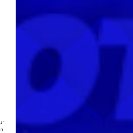
ur
an