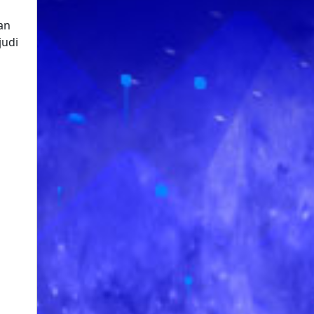
an
judi