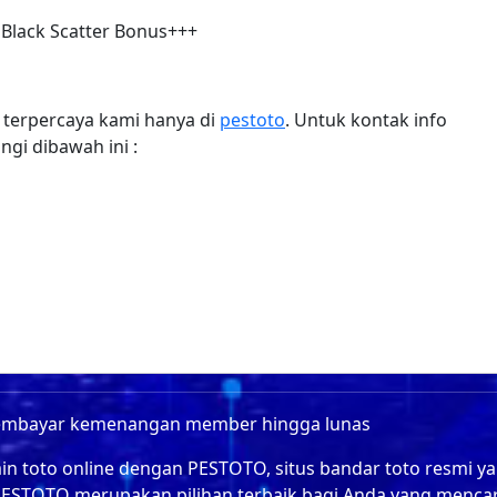
 Black Scatter Bonus+++
s terpercaya kami hanya di
pestoto
. Untuk kontak info
gi dibawah ini :
membayar kemenangan member hingga lunas
oto online dengan PESTOTO, situs bandar toto resmi yan
 PESTOTO merupakan pilihan terbaik bagi Anda yang menca