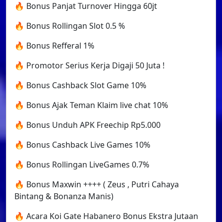
🔥 Bonus Panjat Turnover Hingga 60jt
🔥 Bonus Rollingan Slot 0.5 %
🔥 Bonus Refferal 1%
🔥 Promotor Serius Kerja Digaji 50 Juta !
🔥 Bonus Cashback Slot Game 10%
🔥 Bonus Ajak Teman Klaim live chat 10%
🔥 Bonus Unduh APK Freechip Rp5.000
🔥 Bonus Cashback Live Games 10%
🔥 Bonus Rollingan LiveGames 0.7%
🔥 Bonus Maxwin ++++ ( Zeus , Putri Cahaya
Bintang & Bonanza Manis)
🔥 Acara Koi Gate Habanero Bonus Ekstra Jutaan