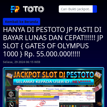
Kembali ke Beranda
HANYA DI PESTOTO JP PASTI DI
BAYAR LUNAS DAN CEPAT!!!!!! JP
SLOT { GATES OF OLYMPUS
1000 } Rp. 55.000.000!!!!!
Selasa, 29 2024 06:15 WIB