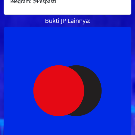
Telegram: @Pespasti
Bukti JP Lainnya: