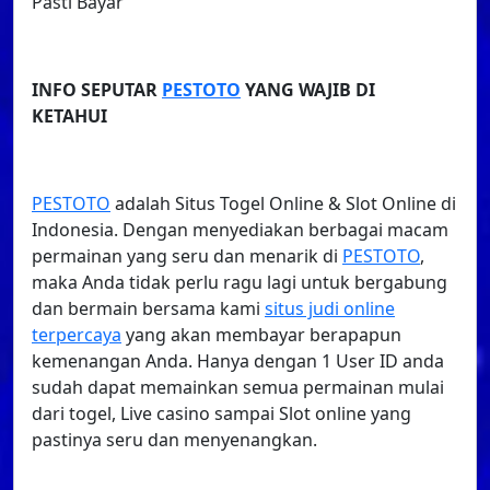
Pasti Bayar”
INFO SEPUTAR
PESTOTO
YANG WAJIB DI
KETAHUI
PESTOTO
adalah Situs Togel Online & Slot Online di
Indonesia. Dengan menyediakan berbagai macam
permainan yang seru dan menarik di
PESTOTO
,
maka Anda tidak perlu ragu lagi untuk bergabung
dan bermain bersama kami
situs judi online
terpercaya
yang akan membayar berapapun
kemenangan Anda. Hanya dengan 1 User ID anda
sudah dapat memainkan semua permainan mulai
dari togel, Live casino sampai Slot online yang
pastinya seru dan menyenangkan.