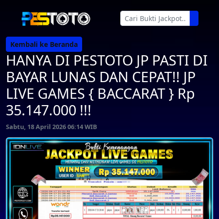
Kembali ke Beranda
HANYA DI PESTOTO JP PASTI DI
BAYAR LUNAS DAN CEPAT!! JP
LIVE GAMES { BACCARAT } Rp
35.147.000 !!!
Sabtu, 18 April 2026 06:14 WIB