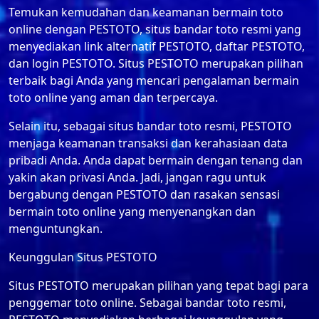
Temukan kemudahan dan keamanan bermain toto
online dengan PESTOTO, situs bandar toto resmi yang
menyediakan link alternatif PESTOTO, daftar PESTOTO,
dan login PESTOTO. Situs PESTOTO merupakan pilihan
terbaik bagi Anda yang mencari pengalaman bermain
toto online yang aman dan terpercaya.
Selain itu, sebagai situs bandar toto resmi, PESTOTO
menjaga keamanan transaksi dan kerahasiaan data
pribadi Anda. Anda dapat bermain dengan tenang dan
yakin akan privasi Anda. Jadi, jangan ragu untuk
bergabung dengan PESTOTO dan rasakan sensasi
bermain toto online yang menyenangkan dan
menguntungkan.
Keunggulan Situs PESTOTO
Situs PESTOTO merupakan pilihan yang tepat bagi para
penggemar toto online. Sebagai bandar toto resmi,