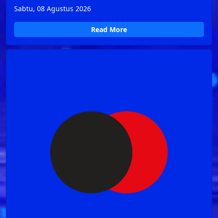
Sabtu, 08 Agustus 2026
Read More