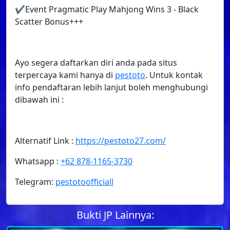
✔️Event Pragmatic Play Mahjong Wins 3 - Black
Scatter Bonus+++
Ayo segera daftarkan diri anda pada situs
terpercaya kami hanya di
pestoto
. Untuk kontak
info pendaftaran lebih lanjut boleh menghubungi
dibawah ini :
Alternatif Link :
https://pestoto27.com/
Whatsapp :
+62 878-1165-3730
Telegram:
pestotoofficiall
Bukti JP Lainnya: