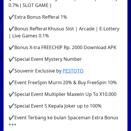
0.7% ( SLOT GAME )
✔️Extra Bonus Refferal 1%
✔️Bonus Refferal Khusus Slot | Arcade | E-Lottery
| Live Games 0.1%
✔️Bonus X-tra FREECHIP Rp. 2000 Download APK
✔️Special Event Mystery Number
✔️Souvenir Exclusive by
PESTOTO
✔️Event FreeSpin Murni 20% & Buy FreeSpin 10%
✔️Special Event Multiplier Maxwin Up To X10.000
✔️Special Event 5 Kepala Joker up to 100%
✔️Event Terbang ke bulan Spaceman Extra Bonus
+++