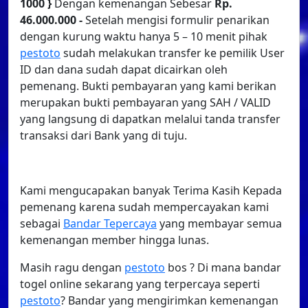
1000 }
Dengan kemenangan Sebesar
Rp.
46.000.000 -
Setelah mengisi formulir penarikan
dengan kurung waktu hanya 5 – 10 menit pihak
pestoto
sudah melakukan transfer ke pemilik User
ID dan dana sudah dapat dicairkan oleh
pemenang. Bukti pembayaran yang kami berikan
merupakan bukti pembayaran yang SAH / VALID
yang langsung di dapatkan melalui tanda transfer
transaksi dari Bank yang di tuju.
Kami mengucapakan banyak Terima Kasih Kepada
pemenang karena sudah mempercayakan kami
sebagai
Bandar Tepercaya
yang membayar semua
kemenangan member hingga lunas.
Masih ragu dengan
pestoto
bos ? Di mana bandar
togel online sekarang yang terpercaya seperti
pestoto
? Bandar yang mengirimkan kemenangan