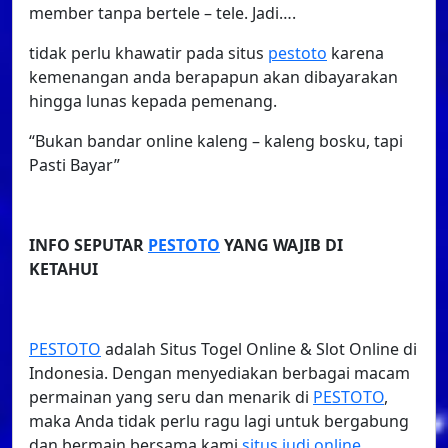
member tanpa bertele – tele. Jadi….
tidak perlu khawatir pada situs
pestoto
karena
kemenangan anda berapapun akan dibayarakan
hingga lunas kepada pemenang.
“Bukan bandar online kaleng – kaleng bosku, tapi
Pasti Bayar”
INFO SEPUTAR
PESTOTO
YANG WAJIB DI
KETAHUI
PESTOTO
adalah Situs Togel Online & Slot Online di
Indonesia. Dengan menyediakan berbagai macam
permainan yang seru dan menarik di
PESTOTO
,
maka Anda tidak perlu ragu lagi untuk bergabung
dan bermain bersama kami
situs judi online