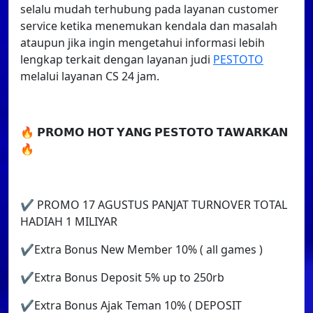
selalu mudah terhubung pada layanan customer
service ketika menemukan kendala dan masalah
ataupun jika ingin mengetahui informasi lebih
lengkap terkait dengan layanan judi
PESTOTO
melalui layanan CS 24 jam.
🔥 𝗣𝗥𝗢𝗠𝗢 𝗛𝗢𝗧 𝗬𝗔𝗡𝗚 𝗣𝗘𝗦𝗧𝗢𝗧𝗢 𝗧𝗔𝗪𝗔𝗥𝗞𝗔𝗡
🔥
✔️ PROMO 17 AGUSTUS PANJAT TURNOVER TOTAL
HADIAH 1 MILIYAR
✔️Extra Bonus New Member 10% ( all games )
✔️Extra Bonus Deposit 5% up to 250rb
✔️Extra Bonus Ajak Teman 10% ( DEPOSIT