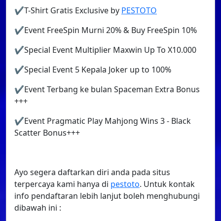
✔️T-Shirt Gratis Exclusive by
PESTOTO
✔️Event FreeSpin Murni 20% & Buy FreeSpin 10%
✔️Special Event Multiplier Maxwin Up To X10.000
✔️Special Event 5 Kepala Joker up to 100%
✔️Event Terbang ke bulan Spaceman Extra Bonus
+++
✔️Event Pragmatic Play Mahjong Wins 3 - Black
Scatter Bonus+++
Ayo segera daftarkan diri anda pada situs
terpercaya kami hanya di
pestoto
. Untuk kontak
info pendaftaran lebih lanjut boleh menghubungi
dibawah ini :