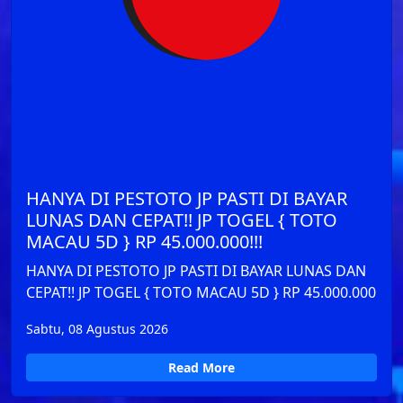
HANYA DI PESTOTO JP PASTI DI BAYAR
LUNAS DAN CEPAT!! JP TOGEL { TOTO
MACAU 5D } RP 45.000.000!!!
HANYA DI PESTOTO JP PASTI DI BAYAR LUNAS DAN
CEPAT!! JP TOGEL { TOTO MACAU 5D } RP 45.000.000
Sabtu, 08 Agustus 2026
Read More