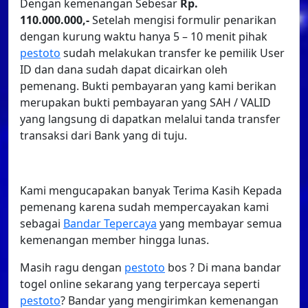
Dengan kemenangan Sebesar
Rp.
110.000.000,-
Setelah mengisi formulir penarikan
dengan kurung waktu hanya 5 – 10 menit pihak
pestoto
sudah melakukan transfer ke pemilik User
ID dan dana sudah dapat dicairkan oleh
pemenang. Bukti pembayaran yang kami berikan
merupakan bukti pembayaran yang SAH / VALID
yang langsung di dapatkan melalui tanda transfer
transaksi dari Bank yang di tuju.
Kami mengucapakan banyak Terima Kasih Kepada
pemenang karena sudah mempercayakan kami
sebagai
Bandar Tepercaya
yang membayar semua
kemenangan member hingga lunas.
Masih ragu dengan
pestoto
bos ? Di mana bandar
togel online sekarang yang terpercaya seperti
pestoto
? Bandar yang mengirimkan kemenangan