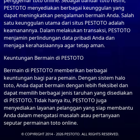
penggemar toto online. Sebagai bandar toto resmi,
PESTOTO menyediakan berbagai keunggulan yang
dapat meningkatkan pengalaman bermain Anda. Salah
satu keunggulan utama dari situs PESTOTO adalah
keamanannya. Dalam melakukan transaksi, PESTOTO
menjamin perlindungan data pribadi Anda dan
menjaga kerahasiaannya agar tetap aman.
Keuntungan Bermain di PESTOTO
Bermain di PESTOTO memberikan berbagai
keuntungan bagi para pemain. Dengan sistem halo
toto, Anda dapat bermain dengan lebih fleksibel dan
dapat memilih berbagai jenis taruhan yang disediakan
di PESTOTO. Tidak hanya itu, PESTOTO juga
menyediakan layanan pelanggan yang siap membantu
Anda dalam mengatasi masalah atau pertanyaan
seputar permainan toto online.
© COPYRIGHT 2014 - 2026 PESTOTO. ALL RIGHTS RESERVED.