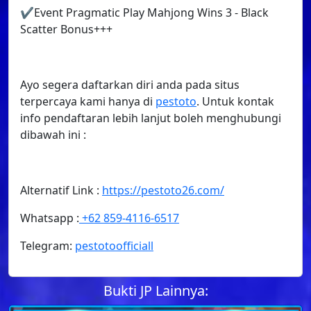
✔️Event Pragmatic Play Mahjong Wins 3 - Black
Scatter Bonus+++
Ayo segera daftarkan diri anda pada situs
terpercaya kami hanya di
pestoto
. Untuk kontak
info pendaftaran lebih lanjut boleh menghubungi
dibawah ini :
Alternatif Link :
https://pestoto26.com/
Whatsapp :
+62 859-4116-6517
Telegram:
pestotoofficiall
Bukti JP Lainnya: