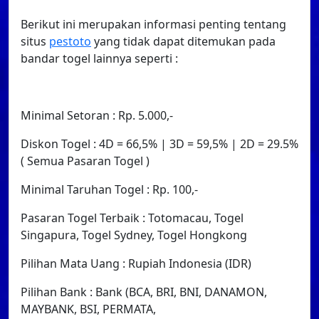
Berikut ini merupakan informasi penting tentang
situs
pestoto
yang tidak dapat ditemukan pada
bandar togel lainnya seperti :
Minimal Setoran : Rp. 5.000,-
Diskon Togel : 4D = 66,5% | 3D = 59,5% | 2D = 29.5%
( Semua Pasaran Togel )
Minimal Taruhan Togel : Rp. 100,-
Pasaran Togel Terbaik : Totomacau, Togel
Singapura, Togel Sydney, Togel Hongkong
Pilihan Mata Uang : Rupiah Indonesia (IDR)
Pilihan Bank : Bank (BCA, BRI, BNI, DANAMON,
MAYBANK, BSI, PERMATA,