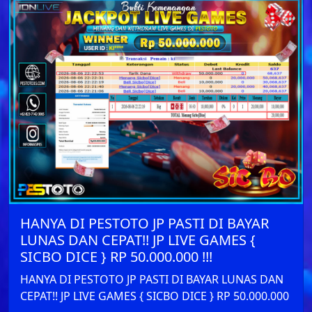
HANYA DI PESTOTO JP PASTI DI BAYAR
LUNAS DAN CEPAT!! JP LIVE GAMES {
SICBO DICE } RP 50.000.000 !!!
HANYA DI PESTOTO JP PASTI DI BAYAR LUNAS DAN
CEPAT!! JP LIVE GAMES { SICBO DICE } RP 50.000.000