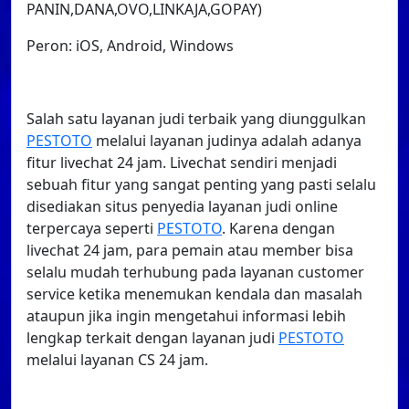
PANIN,DANA,OVO,LINKAJA,GOPAY)
Peron: iOS, Android, Windows
Salah satu layanan judi terbaik yang diunggulkan
PESTOTO
melalui layanan judinya adalah adanya
fitur livechat 24 jam. Livechat sendiri menjadi
sebuah fitur yang sangat penting yang pasti selalu
disediakan situs penyedia layanan judi online
terpercaya seperti
PESTOTO
. Karena dengan
livechat 24 jam, para pemain atau member bisa
selalu mudah terhubung pada layanan customer
service ketika menemukan kendala dan masalah
ataupun jika ingin mengetahui informasi lebih
lengkap terkait dengan layanan judi
PESTOTO
melalui layanan CS 24 jam.