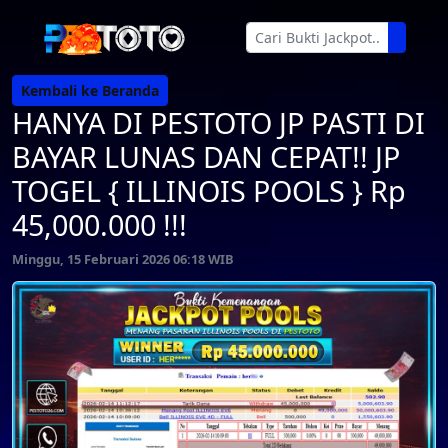
Kembali ke Beranda
HANYA DI PESTOTO JP PASTI DI
BAYAR LUNAS DAN CEPAT!! JP
TOGEL { ILLINOIS POOLS } Rp
45,000.000 !!!
Minggu, 15 Februari 2026 06:18 WIB