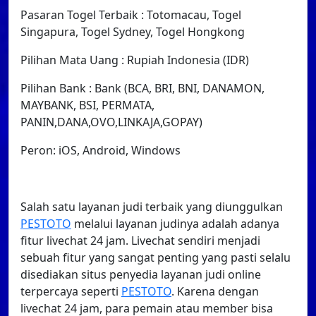
Pasaran Togel Terbaik : Totomacau, Togel
Singapura, Togel Sydney, Togel Hongkong
Pilihan Mata Uang : Rupiah Indonesia (IDR)
Pilihan Bank : Bank (BCA, BRI, BNI, DANAMON,
MAYBANK, BSI, PERMATA,
PANIN,DANA,OVO,LINKAJA,GOPAY)
Peron: iOS, Android, Windows
Salah satu layanan judi terbaik yang diunggulkan
PESTOTO
melalui layanan judinya adalah adanya
fitur livechat 24 jam. Livechat sendiri menjadi
sebuah fitur yang sangat penting yang pasti selalu
disediakan situs penyedia layanan judi online
terpercaya seperti
PESTOTO
. Karena dengan
livechat 24 jam, para pemain atau member bisa