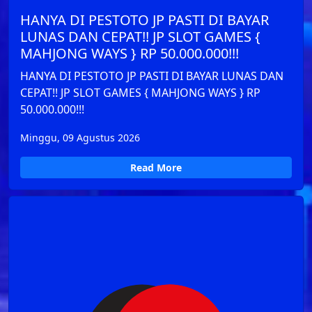
HANYA DI PESTOTO JP PASTI DI BAYAR
LUNAS DAN CEPAT!! JP SLOT GAMES {
MAHJONG WAYS } RP 50.000.000!!!
HANYA DI PESTOTO JP PASTI DI BAYAR LUNAS DAN
CEPAT!! JP SLOT GAMES { MAHJONG WAYS } RP
50.000.000!!!
Minggu, 09 Agustus 2026
Read More