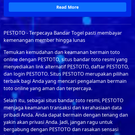
Read More
PESTOTO - Terpecaya Bandar Togel pasti membayar
kemenangan member hingga lunas
Temukan kemudahan dan keamanan bermain toto
online dengan PESTOTO, situs bandar toto resmi yang
menyediakan link alternatif PESTOTO, daftar PESTOTO,
dan login PESTOTO. Situs PESTOTO merupakan pilihan
terbaik bagi Anda yang mencari pengalaman bermain
toto online yang aman dan terpercaya.
Selain itu, sebagai situs bandar toto resmi, PESTOTO
menjaga keamanan transaksi dan kerahasiaan data
pribadi Anda. Anda dapat bermain dengan tenang dan
yakin akan privasi Anda. Jadi, jangan ragu untuk
bergabung dengan PESTOTO dan rasakan sensasi