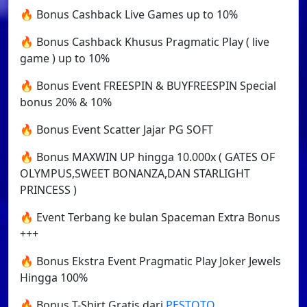
🔥 Bonus Cashback Live Games up to 10%
🔥 Bonus Cashback Khusus Pragmatic Play ( live
game ) up to 10%
🔥 Bonus Event FREESPIN & BUYFREESPIN Special
bonus 20% & 10%
🔥 Bonus Event Scatter Jajar PG SOFT
🔥 Bonus MAXWIN UP hingga 10.000x ( GATES OF
OLYMPUS,SWEET BONANZA,DAN STARLIGHT
PRINCESS )
🔥 Event Terbang ke bulan Spaceman Extra Bonus
+++
🔥 Bonus Ekstra Event Pragmatic Play Joker Jewels
Hingga 100%
🔥 Bonus T-Shirt Gratis dari
PESTOTO