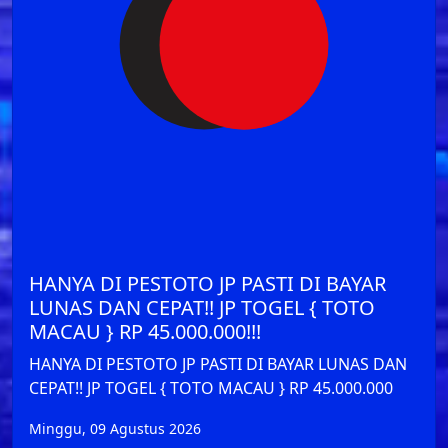
HANYA DI PESTOTO JP PASTI DI BAYAR
LUNAS DAN CEPAT!! JP TOGEL { TOTO
MACAU } RP 45.000.000!!!
HANYA DI PESTOTO JP PASTI DI BAYAR LUNAS DAN
CEPAT!! JP TOGEL { TOTO MACAU } RP 45.000.000
Minggu, 09 Agustus 2026