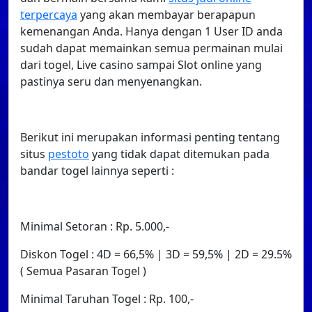
terpercaya
yang akan membayar berapapun
kemenangan Anda. Hanya dengan 1 User ID anda
sudah dapat memainkan semua permainan mulai
dari togel, Live casino sampai Slot online yang
pastinya seru dan menyenangkan.
Berikut ini merupakan informasi penting tentang
situs
pestoto
yang tidak dapat ditemukan pada
bandar togel lainnya seperti :
Minimal Setoran : Rp. 5.000,-
Diskon Togel : 4D = 66,5% | 3D = 59,5% | 2D = 29.5%
( Semua Pasaran Togel )
Minimal Taruhan Togel : Rp. 100,-