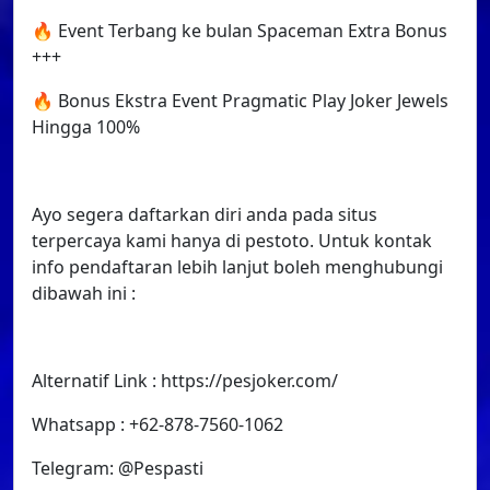
🔥 Event Terbang ke bulan Spaceman Extra Bonus
+++
🔥 Bonus Ekstra Event Pragmatic Play Joker Jewels
Hingga 100%
Ayo segera daftarkan diri anda pada situs
terpercaya kami hanya di pestoto. Untuk kontak
info pendaftaran lebih lanjut boleh menghubungi
dibawah ini :
Alternatif Link : https://pesjoker.com/
Whatsapp : +62-878-7560-1062
Telegram: @Pespasti