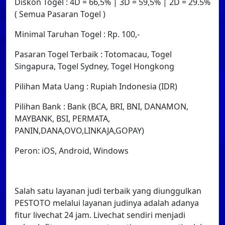
Diskon Togel : 4D = 66,5% | 3D = 59,5% | 2D = 29.5%
( Semua Pasaran Togel )
Minimal Taruhan Togel : Rp. 100,-
Pasaran Togel Terbaik : Totomacau, Togel
Singapura, Togel Sydney, Togel Hongkong
Pilihan Mata Uang : Rupiah Indonesia (IDR)
Pilihan Bank : Bank (BCA, BRI, BNI, DANAMON,
MAYBANK, BSI, PERMATA,
PANIN,DANA,OVO,LINKAJA,GOPAY)
Peron: iOS, Android, Windows
Salah satu layanan judi terbaik yang diunggulkan
PESTOTO melalui layanan judinya adalah adanya
fitur livechat 24 jam. Livechat sendiri menjadi