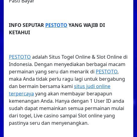
Pasti Bayar”
INFO SEPUTAR
PESTOTO
YANG WAJIB DI
KETAHUI
PESTOTO
adalah Situs Togel Online & Slot Online di
Indonesia. Dengan menyediakan berbagai macam
permainan yang seru dan menarik di
PESTOTO
,
maka Anda tidak perlu ragu lagi untuk bergabung
dan bermain bersama kami
situs judi online
terpercaya
yang akan membayar berapapun
kemenangan Anda. Hanya dengan 1 User ID anda
sudah dapat memainkan semua permainan mulai
dari togel, Live casino sampai Slot online yang
pastinya seru dan menyenangkan.