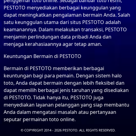
penggemar toto online. Sebagai bandar toto resmi,
PESTOTO menyediakan berbagai keunggulan yang
dapat meningkatkan pengalaman bermain Anda. Salah
satu keunggulan utama dari situs PESTOTO adalah
keamanannya. Dalam melakukan transaksi, PESTOTO
menjamin perlindungan data pribadi Anda dan
menjaga kerahasiaannya agar tetap aman.
Keuntungan Bermain di PESTOTO
Bermain di PESTOTO memberikan berbagai
keuntungan bagi para pemain. Dengan sistem halo
toto, Anda dapat bermain dengan lebih fleksibel dan
dapat memilih berbagai jenis taruhan yang disediakan
di PESTOTO. Tidak hanya itu, PESTOTO juga
menyediakan layanan pelanggan yang siap membantu
Anda dalam mengatasi masalah atau pertanyaan
seputar permainan toto online.
© COPYRIGHT 2014 - 2026 PESTOTO. ALL RIGHTS RESERVED.