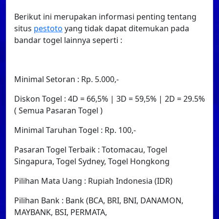
Berikut ini merupakan informasi penting tentang
situs
pestoto
yang tidak dapat ditemukan pada
bandar togel lainnya seperti :
Minimal Setoran : Rp. 5.000,-
Diskon Togel : 4D = 66,5% | 3D = 59,5% | 2D = 29.5%
( Semua Pasaran Togel )
Minimal Taruhan Togel : Rp. 100,-
Pasaran Togel Terbaik : Totomacau, Togel
Singapura, Togel Sydney, Togel Hongkong
Pilihan Mata Uang : Rupiah Indonesia (IDR)
Pilihan Bank : Bank (BCA, BRI, BNI, DANAMON,
MAYBANK, BSI, PERMATA,