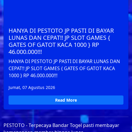
HANYA DI PESTOTO JP PASTI DI BAYAR
LUNAS DAN CEPAT!! JP SLOT GAMES {
GATES OF GATOT KACA 1000 } RP
46.000.000!!!
HANYA DI PESTOTO JP PASTI DI BAYAR LUNAS DAN
CEPAT!! JP SLOT GAMES { GATES OF GATOT KACA
1000 } RP 46.000.000!!!
Jumat, 07 Agustus 2026
Read More
PESTOTO - Terpecaya Bandar Togel pasti membayar