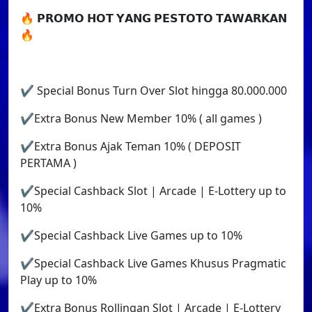
🔥 𝗣𝗥𝗢𝗠𝗢 𝗛𝗢𝗧 𝗬𝗔𝗡𝗚 𝗣𝗘𝗦𝗧𝗢𝗧𝗢 𝗧𝗔𝗪𝗔𝗥𝗞𝗔𝗡
🔥
✔️ Special Bonus Turn Over Slot hingga 80.000.000
✔️Extra Bonus New Member 10% ( all games )
✔️Extra Bonus Ajak Teman 10% ( DEPOSIT
PERTAMA )
✔️Special Cashback Slot | Arcade | E-Lottery up to
10%
✔️Special Cashback Live Games up to 10%
✔️Special Cashback Live Games Khusus Pragmatic
Play up to 10%
✔️Extra Bonus Rollingan Slot | Arcade | E-Lottery