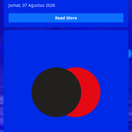
Jumat, 07 Agustus 2026
Read More