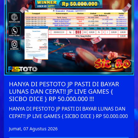
HANYA DI PESTOTO JP PASTI DI BAYAR
LUNAS DAN CEPAT!! JP LIVE GAMES {
SICBO DICE } RP 50.000.000 !!!
HANYA DI PESTOTO JP PASTI DI BAYAR LUNAS DAN
CEPAT!! JP LIVE GAMES { SICBO DICE } RP 50.000.000
Jumat, 07 Agustus 2026