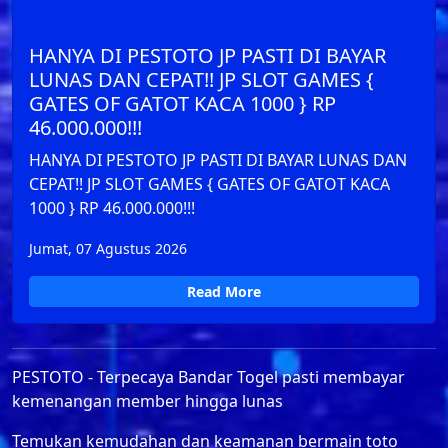
HANYA DI PESTOTO JP PASTI DI BAYAR
LUNAS DAN CEPAT!! JP SLOT GAMES {
GATES OF GATOT KACA 1000 } RP
46.000.000!!!
HANYA DI PESTOTO JP PASTI DI BAYAR LUNAS DAN
CEPAT!! JP SLOT GAMES { GATES OF GATOT KACA
1000 } RP 46.000.000!!!
Jumat, 07 Agustus 2026
Read More
PESTOTO - Terpecaya Bandar Togel pasti membayar
kemenangan member hingga lunas
Temukan kemudahan dan keamanan bermain toto