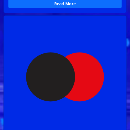
Read More