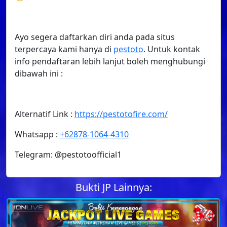
Ayo segera daftarkan diri anda pada situs
terpercaya kami hanya di
pestoto
. Untuk kontak
info pendaftaran lebih lanjut boleh menghubungi
dibawah ini :
Alternatif Link :
https://pestotofire.com/
Whatsapp :
+62878-1064-4310
Telegram: @pestotoofficial1
Bukti JP Lainnya: