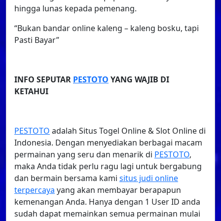
hingga lunas kepada pemenang.
“Bukan bandar online kaleng – kaleng bosku, tapi
Pasti Bayar”
INFO SEPUTAR
PESTOTO
YANG WAJIB DI
KETAHUI
PESTOTO
adalah Situs Togel Online & Slot Online di
Indonesia. Dengan menyediakan berbagai macam
permainan yang seru dan menarik di
PESTOTO
,
maka Anda tidak perlu ragu lagi untuk bergabung
dan bermain bersama kami
situs judi online
terpercaya
yang akan membayar berapapun
kemenangan Anda. Hanya dengan 1 User ID anda
sudah dapat memainkan semua permainan mulai