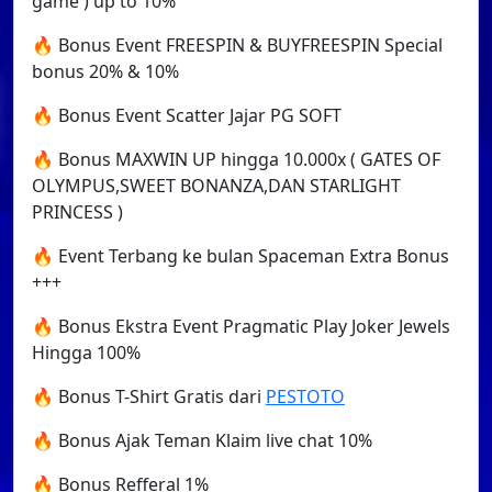
game ) up to 10%
🔥 Bonus Event FREESPIN & BUYFREESPIN Special
bonus 20% & 10%
🔥 Bonus Event Scatter Jajar PG SOFT
🔥 Bonus MAXWIN UP hingga 10.000x ( GATES OF
OLYMPUS,SWEET BONANZA,DAN STARLIGHT
PRINCESS )
🔥 Event Terbang ke bulan Spaceman Extra Bonus
+++
🔥 Bonus Ekstra Event Pragmatic Play Joker Jewels
Hingga 100%
🔥 Bonus T-Shirt Gratis dari
PESTOTO
🔥 Bonus Ajak Teman Klaim live chat 10%
🔥 Bonus Refferal 1%