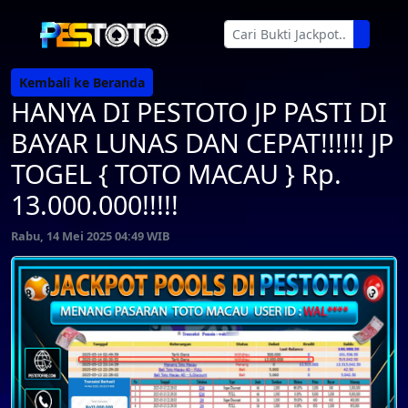
Kembali ke Beranda
HANYA DI PESTOTO JP PASTI DI
BAYAR LUNAS DAN CEPAT!!!!!! JP
TOGEL { TOTO MACAU } Rp.
13.000.000!!!!!
Rabu, 14 Mei 2025 04:49 WIB