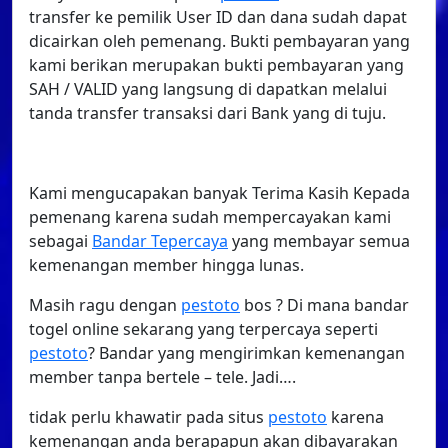
transfer ke pemilik User ID dan dana sudah dapat
dicairkan oleh pemenang. Bukti pembayaran yang
kami berikan merupakan bukti pembayaran yang
SAH / VALID yang langsung di dapatkan melalui
tanda transfer transaksi dari Bank yang di tuju.
Kami mengucapakan banyak Terima Kasih Kepada
pemenang karena sudah mempercayakan kami
sebagai
Bandar Tepercaya
yang membayar semua
kemenangan member hingga lunas.
Masih ragu dengan
pestoto
bos ? Di mana bandar
togel online sekarang yang terpercaya seperti
pestoto
? Bandar yang mengirimkan kemenangan
member tanpa bertele – tele. Jadi….
tidak perlu khawatir pada situs
pestoto
karena
kemenangan anda berapapun akan dibayarakan