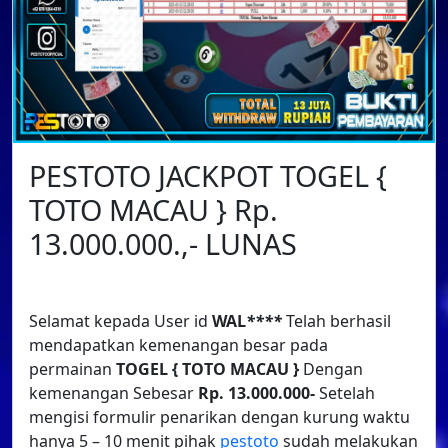
PESTOTO JACKPOT TOGEL {
TOTO MACAU } Rp.
13.000.000.,- LUNAS
Selamat kepada User id
WAL
****
Telah berhasil
mendapatkan kemenangan besar pada
permainan
TOGEL { TOTO MACAU
}
Dengan
kemenangan Sebesar
Rp. 13.000.000-
Setelah
mengisi formulir penarikan dengan kurung waktu
hanya 5 – 10 menit pihak
pestoto
sudah melakukan