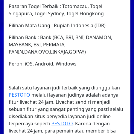
Pasaran Togel Terbaik : Totomacau, Togel
Singapura, Togel Sydney, Togel Hongkong
Pilihan Mata Uang : Rupiah Indonesia (IDR)
Pilihan Bank : Bank (BCA, BRI, BNI, DANAMON,
MAYBANK, BSI, PERMATA,
PANIN,DANA,OVO,LINKAJA,GOPAY)
Peron: iOS, Android, Windows
Salah satu layanan judi terbaik yang diunggulkan
PESTOTO
melalui layanan judinya adalah adanya
fitur livechat 24 jam. Livechat sendiri menjadi
sebuah fitur yang sangat penting yang pasti selalu
disediakan situs penyedia layanan judi online
terpercaya seperti
PESTOTO
. Karena dengan
livechat 24 jam, para pemain atau member bisa