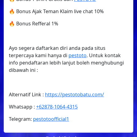
🔥 Bonus Ajak Teman Klaim live chat 10%
🔥 Bonus Refferal 1%
Ayo segera daftarkan diri anda pada situs
terpercaya kami hanya di
pestoto
. Untuk kontak
info pendaftaran lebih lanjut boleh menghubungi
dibawah ini :
Alternatif Link :
https://pestotobatu.com/
Whatsapp :
+62878-1064-4315
Telegram:
pestotoofficial1