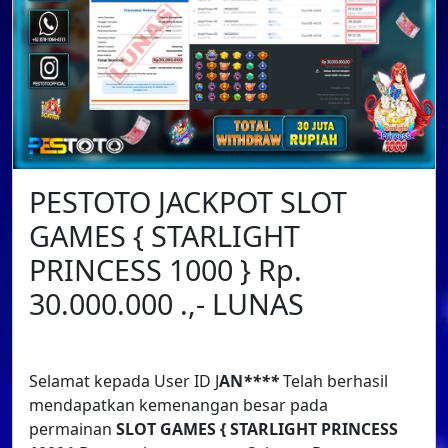
PESTOTO JACKPOT SLOT
GAMES { STARLIGHT
PRINCESS 1000 } Rp.
30.000.000 .,- LUNAS
Selamat kepada User ID J
AN
****
Telah berhasil
mendapatkan kemenangan besar pada
permainan
SLOT GAMES { STARLIGHT PRINCESS