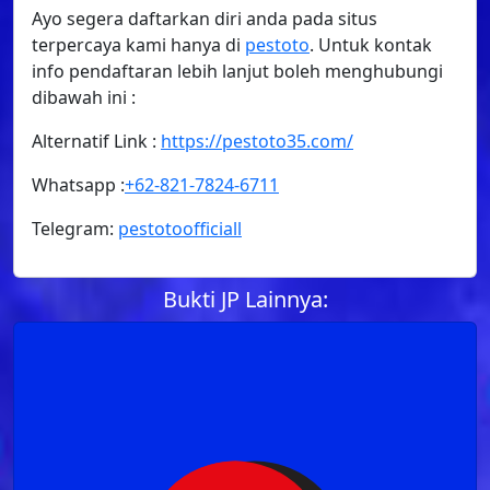
Ayo segera daftarkan diri anda pada situs
terpercaya kami hanya di
pestoto
. Untuk kontak
info pendaftaran lebih lanjut boleh menghubungi
dibawah ini :
Alternatif Link :
https://pestoto35.com/
Whatsapp :
+62-821-7824-6711
Telegram:
pestotoofficiall
Bukti JP Lainnya: