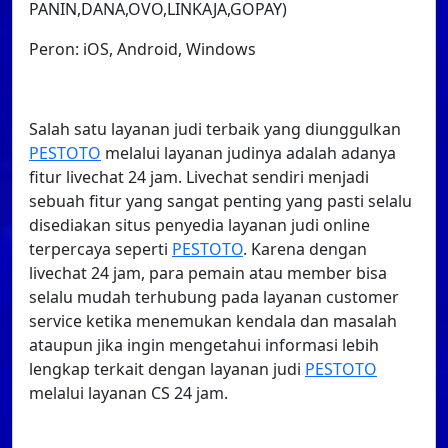
PANIN,DANA,OVO,LINKAJA,GOPAY)
Peron: iOS, Android, Windows
Salah satu layanan judi terbaik yang diunggulkan
PESTOTO
melalui layanan judinya adalah adanya
fitur livechat 24 jam. Livechat sendiri menjadi
sebuah fitur yang sangat penting yang pasti selalu
disediakan situs penyedia layanan judi online
terpercaya seperti
PESTOTO
. Karena dengan
livechat 24 jam, para pemain atau member bisa
selalu mudah terhubung pada layanan customer
service ketika menemukan kendala dan masalah
ataupun jika ingin mengetahui informasi lebih
lengkap terkait dengan layanan judi
PESTOTO
melalui layanan CS 24 jam.