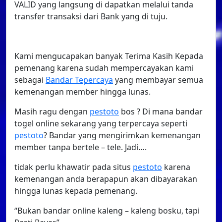
VALID yang langsung di dapatkan melalui tanda
transfer transaksi dari Bank yang di tuju.
Kami mengucapakan banyak Terima Kasih Kepada
pemenang karena sudah mempercayakan kami
sebagai
Bandar Tepercaya
yang membayar semua
kemenangan member hingga lunas.
Masih ragu dengan
pestoto
bos ? Di mana bandar
togel online sekarang yang terpercaya seperti
pestoto
? Bandar yang mengirimkan kemenangan
member tanpa bertele – tele. Jadi….
tidak perlu khawatir pada situs
pestoto
karena
kemenangan anda berapapun akan dibayarakan
hingga lunas kepada pemenang.
“Bukan bandar online kaleng – kaleng bosku, tapi