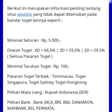
Berikut ini merupakan informasi penting tentang
situs
pestoto
yang tidak dapat ditemukan pada
bandar togel lainnya seperti :
Minimal Setoran : Rp. 5.000,-
Diskon Togel : 4D = 66,5% | 3D = 59,5% | 2D = 29.5%
( Semua Pasaran Togel )
Minimal Taruhan Togel : Rp. 100,-
Pasaran Togel Terbaik : Totomacau, Togel
Singapura, Togel Sydney, Togel Hongkong
Pilihan Mata Uang : Rupiah Indonesia (IDR)
Pilihan Bank : Bank (BCA, BRI, BNI, DANAMON,
MAYBANK, BSI, PERMATA,