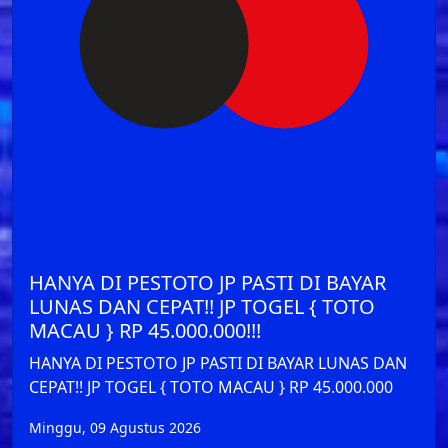
HANYA DI PESTOTO JP PASTI DI BAYAR
LUNAS DAN CEPAT!! JP TOGEL { TOTO
MACAU } RP 45.000.000!!!
HANYA DI PESTOTO JP PASTI DI BAYAR LUNAS DAN
CEPAT!! JP TOGEL { TOTO MACAU } RP 45.000.000
Minggu, 09 Agustus 2026