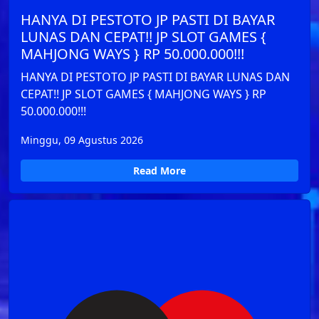
HANYA DI PESTOTO JP PASTI DI BAYAR
LUNAS DAN CEPAT!! JP SLOT GAMES {
MAHJONG WAYS } RP 50.000.000!!!
HANYA DI PESTOTO JP PASTI DI BAYAR LUNAS DAN
CEPAT!! JP SLOT GAMES { MAHJONG WAYS } RP
50.000.000!!!
Minggu, 09 Agustus 2026
Read More