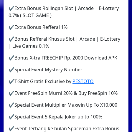
✔️Extra Bonus Rollingan Slot | Arcade | E-Lottery
0.7% ( SLOT GAME )
✔️Extra Bonus Refferal 1%
✔️Bonus Refferal Khusus Slot | Arcade | E-Lottery
| Live Games 0.1%
✔️Bonus X-tra FREECHIP Rp. 2000 Download APK
✔️Special Event Mystery Number
✔️T-Shirt Gratis Exclusive by
PESTOTO
✔️Event FreeSpin Murni 20% & Buy FreeSpin 10%
✔️Special Event Multiplier Maxwin Up To X10.000
✔️Special Event 5 Kepala Joker up to 100%
✔️Event Terbang ke bulan Spaceman Extra Bonus